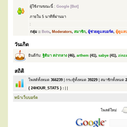
ผู้ใช้งานขณะนี้ :
Google [Bot]
ภายใน 5 นาทีที่ผ่านมา
:
กลุ่ม ::
Bots
,
Moderators
,
สมาชิก
,
ผู้ช่วยดูแลบอร์ด
,
ผู้ดูแล
วันเกิด
ยินดีกับ:
ฐิติมา สง่ากลาง
(46),
arthem
(41),
sabye
(41),
zinz
สถิติ
โพสต์ทั้งหมด
366239
| กระทู้ทั้งหมด
39229
| สมาชิกทั้งหมด
{ 24HOUR_STATS } :
| |
หน้าเว็บบอร์ด
โพสต์ใหม่