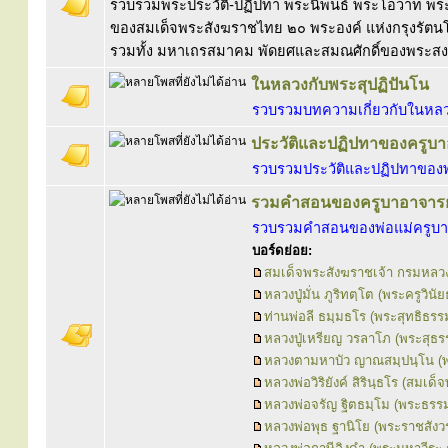
รวบรวมพระประวัติ-ปฏิปทา พระนิพนธ์ พระโอวาท พร
ของสมเด็จพระสังฆราชไทย ๒๐ พระองค์ แห่งกรุงรัตนโ
รวมทั้ง มหาเถรสมาคม พัดยศและสมณศักดิ์ของพระสง
ในหลวงกับพระสุปฏิปันโน
รวบรวมบทความเกี่ยวกับในหลวง
ประวัติและปฏิปทาของครูบา
รวบรวมประวัติและปฏิปทาของพ
รวมคำสอนของครูบาอาจารย
รวบรวมคำสอนของพ่อแม่ครูบา
บอร์ดย่อย:
สมเด็จพระสังฆราชเจ้า กรมหลวง
หลวงปู่มั่น ภูริทตฺโต (พระครูวินัย
ท่านพ่อลี ธมฺมธโร (พระสุทธิธรรม
หลวงปู่เหรียญ วรลาโภ (พระสุธ
หลวงตามหาบัว ญาณสมฺปนฺโน (พ
หลวงพ่อวิริยังค์ สิรินฺธโร (สมเ
หลวงพ่อจรัญ ฐิตธมฺโม (พระธรรม
หลวงพ่อพุธ ฐานิโย (พระราชสัง