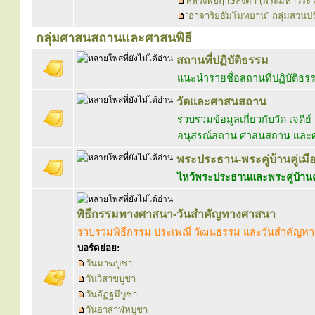
หลวงพ่อฤาษีลิงดำ (พระมหาวีระ 
“อาจาริยธัมโมทยาน” กลุ่มสวน
กลุ่มศาสนสถานและศาสนพิธี
สถานที่ปฏิบัติธรรม
แนะนำรายชื่อสถานที่ปฏิบัติธร
วัดและศาสนสถาน
รวบรวมข้อมูลเกี่ยวกับวัด เจดีย์
อนุสรณ์สถาน ศาสนสถาน และศา
พระประธาน-พระคู่บ้านคู่เมื
ไหว้พระประธานและพระคู่บ้านคู
พิธีกรรมทางศาสนา-วันสำคัญทางศาสนา
รวบรวมพิธีกรรม ประเพณี วัฒนธรรม และวันสำคัญท
บอร์ดย่อย:
วันมาฆบูชา
วันวิสาขบูชา
วันอัฏฐมีบูชา
วันอาสาฬหบูชา