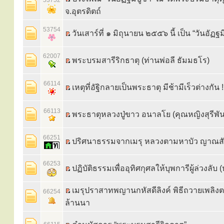
53752
จ.อุตรดิตถ์
53754
วันเสาร์ที่ ๑ มิถุนายน ๒๕๕๖ นี้ เป็น “วันอัฏฐม
62007
พระบรมสารีริกธาตุ (ท่านพ่อลี ธัมมธโร)
66114
เหตุที่อัฐิกลายเป็นพระธาตุ มีช้ามีเร็วต่างกัน !
66113
พระธาตุหลวงปู่ขาว อนาลโย (คุณหญิงสุรีพันธ
66251
ปริศนาธรรมจากเมรุ หลวงตามหาบัว ญาณส
66253
ปฏิบัติธรรมเพื่ออุทิศกุศลให้บุพการีผู้ล่วงลับ 
เมรุปราสาทพญานกหัสดีลิงค์ พิธีถวายเพลิ
66254
ล้านนา