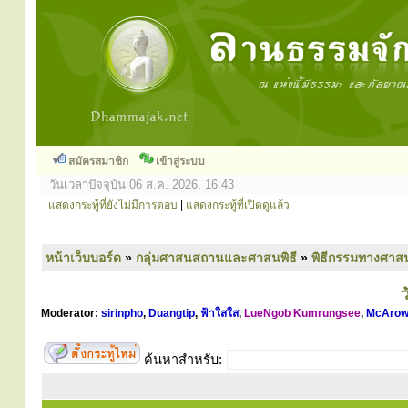
สมัครสมาชิก
เข้าสู่ระบบ
วันเวลาปัจจุบัน 06 ส.ค. 2026, 16:43
แสดงกระทู้ที่ยังไม่มีการตอบ
|
แสดงกระทู้ที่เปิดดูแล้ว
หน้าเว็บบอร์ด
»
กลุ่มศาสนสถานและศาสนพิธี
»
พิธีกรรมทางศาส
ว
Moderator:
sirinpho
,
Duangtip
,
ฟ้าใสใส
,
LueNgob Kumrungsee
,
McArow
ค้นหาสำหรับ: