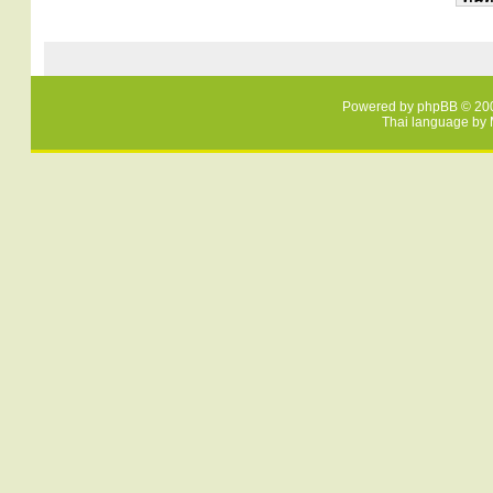
Powered by
phpBB
© 200
Thai language by