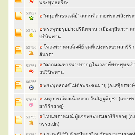
พระพุทธสรีระ
53927
“มกุฏพันธนเจดีย์” สถานที่ถวายพระเพลิงพระ
พระพุทธรูปปางปรินิพพาน : เมืองกุสินารา สถ
53753
ปรินิพพาน
โทณพราหมณ์เจดีย์ จุดที่แบ่งพระบรมสารีริกธ
53756
สินารา
“ดอกมณฑารพ” ปรากฏในเวลาที่พระพุทธเจ้าเ
53751
ธปรินิพพาน
66256
พระพุทธองค์ไม่ต่อพระชนมายุ (อ.เสฐียรพง
เหตุการณ์ต่อเนื่องจาก วันอัฏฐมีบูชา (แบ่ง
57635
สารีริกธาตุ)
โทณพราหมณ์ ผู้แจกพระบรมสารีริกธาตุ (อ.เ
53755
วรรณปก)
ประเพณี “วันอัฏฐมีบูชา” ณ วัดพระบรมธาตุทุ่ง