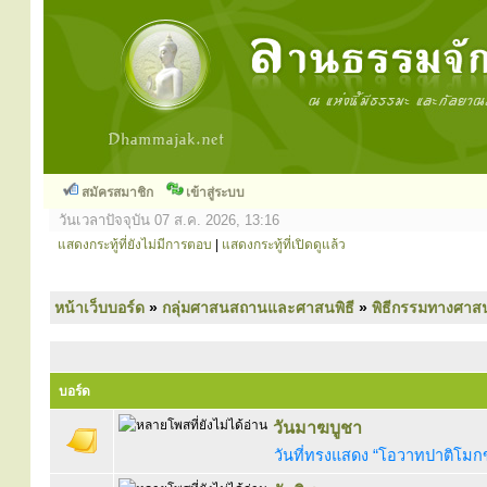
สมัครสมาชิก
เข้าสู่ระบบ
วันเวลาปัจจุบัน 07 ส.ค. 2026, 13:16
แสดงกระทู้ที่ยังไม่มีการตอบ
|
แสดงกระทู้ที่เปิดดูแล้ว
หน้าเว็บบอร์ด
»
กลุ่มศาสนสถานและศาสนพิธี
»
พิธีกรรมทางศาส
บอร์ด
วันมาฆบูชา
วันที่ทรงแสดง “โอวาทปาติโมก