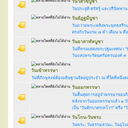
วันวิสาขบูชา
วันประสูติ ตรัสรู้ และปรินิพ
วันอัฏฐมีบูชา
วันถวายพระเพลิงพระพุทธสรีร
ตรงกับวันแรม ๘ ค่ำ เดือน ๖ คือ
วันอาสาฬหบูชา
วันที่ทรงแสดงพระปฐมเทศนา “ธ
วันแห่งพระรัตนตรัยครบองค์ ๓
วันเข้าพรรษา
วันที่ภิกษุสงฆ์ต้องอธิษฐานจิตอยู่ประจำ ณ ที่ใดที่หนึ่
วันออกพรรษา
วันสิ้นสุดการอยู่จำพรรษาของภ
หลังจากวันออกพรรษาแล้ว ๑ วัน
เป็น “วันตักบาตรเทโวฯ” หรือ “
วันโกน-วันพระ
วันพระ, วันธรรมสวนะ, วันอุโบ