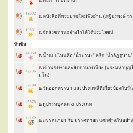
พิธีการทอดผ้าป่า
19682
หนังสือที่พระบวชใหม่พึงอ่าน (เสฐียรพงษ์ 
19681
จัดสังฆทานอย่างไรให้ได้ประโยชน์
หัวข้อ
44859
น้ำแบบไหนคือ “น้ำปานะ” หรือ “น้ำอัฏฐบาน”
เข้าพรรษาและสัตตาหกรณียะ (พระมหาบุญ
42706
มโน)
39799
วันออกพรรษา และประเพณีที่เกี่ยวข้องกับ
45878
ถูปารหบุคคล ๔ ประเภท
23125
มรรคนายก กับ มรรคทายก แตกต่างกันอย่าง