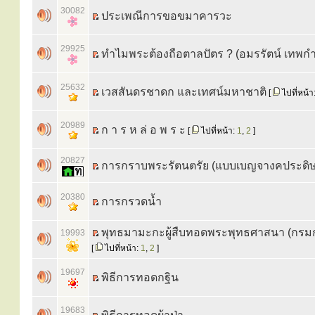
30082
ประเพณีการขอขมาคารวะ
29925
ทำไมพระต้องถือตาลปัตร ? (อมรรัตน์ เทพก
25632
เวสสันดรชาดก และเทศน์มหาชาติ
[
ไปที่หน้า
20989
ก า ร ห ล่ อ พ ร ะ
[
ไปที่หน้า:
1
,
2
]
20827
การกราบพระรัตนตรัย (แบบเบญจางคประดิษ
20380
การกรวดน้ำ
พุทธมามะกะผู้สืบทอดพระพุทธศาสนา (กร
19993
[
ไปที่หน้า:
1
,
2
]
19697
พิธีการทอดกฐิน
19683