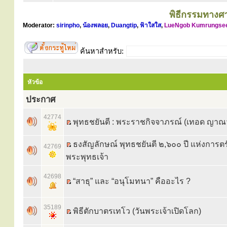
พิธีกรรมทางศ
Moderator:
sirinpho
,
น้องพลอย
,
Duangtip
,
ฟ้าใสใส
,
LueNgob Kumrungse
ค้นหาสำหรับ:
หัวข้อ
ประกาศ
42774
พุทธชยันตี : พระราชกิจจาภรณ์ (เทอด ญาณ
ธงสัญลักษณ์ พุทธชยันตี ๒,๖๐๐ ปี แห่งการตร
42769
พระพุทธเจ้า
42698
“สาธุ” และ “อนุโมทนา” คืออะไร ?
35189
พิธีตักบาตรเทโว (วันพระเจ้าเปิดโลก)