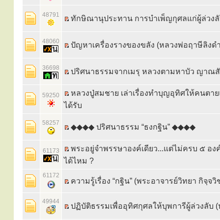
48791
ทักษิณานุประทาน การบำเพ็ญกุศลแก่ผู้ล่วงล
48060
ปัญหาเครื่องรางของขลัง (หลวงพ่อฤาษีลิงดำ
36698
ปริศนาธรรมจากเมรุ หลวงตามหาบัว ญาณส
หลวงปู่สมชาย เล่าเรื่องทำบุญอุทิศให้คนตาย
59250
ได้รับ
58257
◆◆◆◆ ปริศนาธรรม “ธงกฐิน” ◆◆◆◆
พระอยู่จำพรรษาองค์เดียว...แต่ไม่ครบ ๕ องค
61173
ได้ไหม ?
61172
ความรู้เรื่อง “กฐิน” (พระอาจารย์วิทยา กิจฺจวิ
49944
ปฏิบัติธรรมเพื่ออุทิศกุศลให้บุพการีผู้ล่วงลับ 