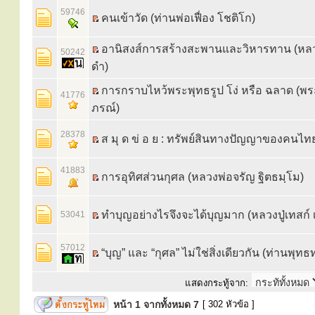
59746
คนเข้าวัด (ท่านพ่อเฟื่อง โชติโก)
อานิสงส์การสร้างสะพานและวิหารทาน‬ (หลว
50242
ดำ)
การกราบไหว้พระพุทธรูป โง่ หรือ ฉลาด (
41776
ภรณ์)
28378
ส มุ ด ข่ อ ย : ทรัพย์สินทางปัญญาของคนไท
41883
การอุทิศส่วนกุศล (หลวงพ่อจรัญ ฐิตธมฺโม)
ทำบุญอย่างไรจึงจะได้บุญมาก (หลวงปู่เทสก์ เท
53041
57012
“บุญ” และ “กุศล” ไม่ใช่สิ่งเดียวกัน (ท่านพุทธ
แสดงกระทู้จาก:
หน้า
1
จากทั้งหมด
7
[ 302 หัวข้อ ]