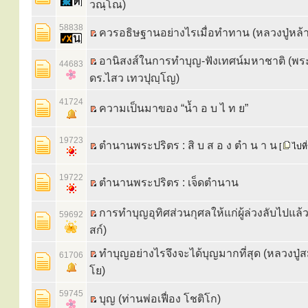
วณฺโณ)
58838
ควรอธิษฐานอย่างไรเมื่อทำทาน (หลวงปู่หล้
อานิสงส์ในการทำบุญ-ฟังเทศน์มหาชาติ (พ
44683
ดร.ไสว เทวปุญฺโญ)
41724
ความเป็นมาของ “น้ำ อ บ ไ ท ย”
19723
ตำนานพระปริตร : สิ บ ส อ ง ตำ น า น
[
ไปที
19722
ตำนานพระปริตร : เจ็ดตำนาน
การทำบุญอุทิศส่วนกุศลให้แก่ผู้ล่วงลับไปแล้ว
59692
สก์)
ทำบุญอย่างไรจึงจะได้บุญมากที่สุด (หลวงปู่ส
61706
โย)
59745
บุญ (ท่านพ่อเฟื่อง โชติโก)