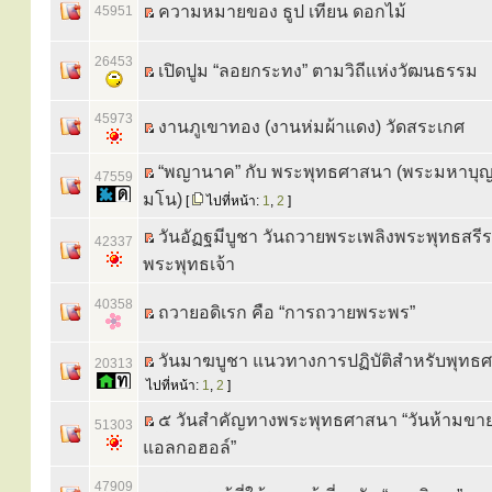
ความหมายของ ธูป เทียน ดอกไม้
45951
26453
เปิดปูม “ลอยกระทง” ตามวิถีแห่งวัฒนธรรม
45973
งานภูเขาทอง (งานห่มผ้าแดง) วัดสระเกศ
“พญานาค” กับ พระพุทธศาสนา (พระมหาบุ
47559
มโน)
[
ไปที่หน้า:
1
,
2
]
วันอัฏฐมีบูชา วันถวายพระเพลิงพระพุทธสรี
42337
พระพุทธเจ้า
40358
ถวายอดิเรก คือ “การถวายพระพร”
วันมาฆบูชา แนวทางการปฏิบัติสำหรับพุทธ
20313
ไปที่หน้า:
1
,
2
]
๕ วันสำคัญทางพระพุทธศาสนา “วันห้ามขายเค
51303
แอลกอฮอล์”
47909