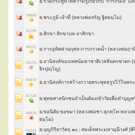
รวมกระทู้ที่ให้ความรู้เกี่ยวกับ “การกินเจ” และ 
39888
พระภูมิ-เจ้าที่ (หลวงพ่อจรัญ ฐิตธมฺโม)
32190
สิกขา สิกขาบท ลาสิกขา
44532
การอุทิศส่วนกุศล-การกรวดน้ำ (หลวงพ่อฤาษ
อานิสงส์ของเทศน์มหาชาติเวสสันดรชาดก (ห
29295
จิรปุญฺโญ)
65834
อานิสงส์การสร้างถวายพระพุทธรูปไว้ในพร
62728
พุทธศาสนิกชนจำเป็นต้องเข้าวัดเพื่อทำบุญหร
ขอนิสัย ขอขมา (หลวงพ่อชา สุภทฺโท-หลวงพ่อ
48418
ธมฺโม)
บุญกิริยาวัตถุ ๑๐ : สมเด็จพระมหามุนีวงศ์ (พิจ
56354