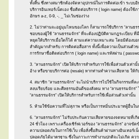
ทั้งสิ้น ซึ่งทางสมาชิกต้องจัดหาอุปกรณ์ในการติดต่อเข้า ระบบอิ
บริการอินเทอร์เน็ตเอง ชื่อติดต่อบริการ ( login name) ต้องใช
อักษร a-z, 0-9, -, _ ไม่เว้นช่องว่าง
2. ไม่ว่าท่านจะอยู่มุมไหนของโลก ก็สามารถใช้บริการ “ลานธรรมจัก
ชอบของผู้ใช้ “ลานธรรมจักร” ที่จะต้องปฏิบัติตามกฎระเบียบ ที
หยุดให้บริการเมื่อใดก็ได้ ตามแต่ความเหมาะสม โดยมิต้องบอกก
สำคัญมากสำหรับ การติดต่อสื่อสาร ทั้งนี้เพื่อความเป็นส่วนตั
การรักษาชื่อติดต่อบริการ ( login name) และรหัสผ่าน ( passwo
3. “ลานธรรมจักร” เปิดให้บริการสำหรับการใช้เพื่อส่วนตัวเท่าน
อ้าง หรือขายบริการต่อ (resale) หากท่านทำความเสียหาย ให้กับ
4. สมาชิก “ลานธรรมจักร” จะไม่นำบริการไปใช้ในกิจกรรมที่ละเ
สงบเรียบร้อย และศีลธรรมอันดีของสังคม ทาง “ลานธรรมจักร” ไม่
“ลานธรรมจักร” เปิดให้บริการสำหรับการใช้เพื่อส่วนตัวเท่านั้น
5. ห้ามใช้ข้อความที่ไม่สุภาพ หรือเป็นการหมิ่นประมาทผู้อื่นในการ
6. “ลานธรรมจักร” ไม่รับประกันความเสียหายของจดหมายที่เกิ
24 ชั่วโมง เพราะเครื่องเซิร์ฟเวอร์ของ “ลานธรรมจักร” อาจขัดข
ความปลอดภัยในการใช้เว็บ เพื่อสั่งซื้อสินค้าผ่านทางอินเทอร์เ
ปลอดภัยได้มาตรฐาน ซึ่งในภาวะการทำงานปกติจะไม่เกิด ความเส