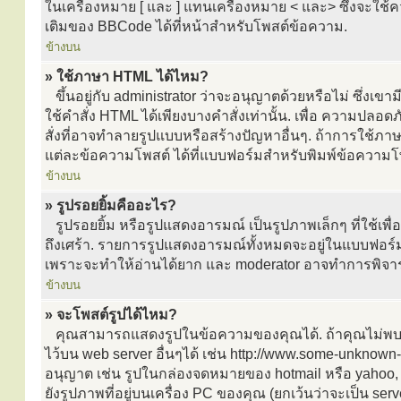
ในเครื่องหมาย [ และ ] แทนเครื่องหมาย < และ> ซึ่งจะใช้คว
เติมของ BBCode ได้ที่หน้าสำหรับโพสต์ข้อความ.
ข้างบน
» ใช้ภาษา HTML ได้ไหม?
ขึ้นอยู่กับ administrator ว่าจะอนุญาตด้วยหรือไม่ ซึ่งเข
ใช้คำสั่ง HTML ได้เพียงบางคำสั่งเท่านั้น. เพื่อ ความป
สั่งที่อาจทำลายรูปแบบหรือสร้างปัญหาอื่นๆ. ถ้าการใช้ภ
แต่ละข้อความโพสต์ ได้ที่แบบฟอร์มสำหรับพิมพ์ข้อความโ
ข้างบน
» รูปรอยยิ้มคืออะไร?
รูปรอยยิ้ม หรือรูปแสดงอารมณ์ เป็นรูปภาพเล็กๆ ที่ใช้เพื
ถึงเศร้า. รายการรูปแสดงอารมณ์ทั้งหมดจะอยู่ในแบบฟอร์
เพราะจะทำให้อ่านได้ยาก และ moderator อาจทำการพิจา
ข้างบน
» จะโพสต์รูปได้ไหม?
คุณสามารถแสดงรูปในข้อความของคุณได้. ถ้าคุณไม่พบกล่
ไว้บน web server อื่นๆได้ เช่น http://www.some-unknown-p
อนุญาต เช่น รูปในกล่องจดหมายของ hotmail หรือ yahoo, เ
ยังรูปภาพที่อยู่บนเครื่อง PC ของคุณ (ยกเว้นว่าจะเป็น s