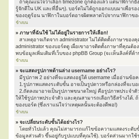
ถ้าคุณแน่ใจว่าเลือก timezone ถูกต้องแล้ว แต่นาฬิกาก็ยัง
รู้จักดีใน UK และที่อื่นๆ). บอร์ดไม่ได้ถูกออกแบบมาเพื่อร
ของฤดูร้อน นาฬิกาในบอร์ดอาจผิดพลาดไปจากนาฬิกาของ
ข้างบน
» ภาษาที่ฉันใช้ ไม่ได้อยู่ในรายการให้เลือก!
สาเหตุอาจเกิดจาก administrator ไม่ได้ติดตั้งภาษาของ
administrator ของบอร์ดดู เผื่อเขาอาจติดตั้งภาษาที่คุณต้
พบข้อมูลเพิ่มเติมที่เว็บของ phpBB Group (จะเห็นลิงค์ที่ด
ข้างบน
» จะแสดงรูปภาพด้านล่าง username อย่างไร?
มีรูปภาพ 2 อย่างที่จะแสดงอยู่ใต้ username เมื่ออ่านข้อ
1.รูปภาพแสดงระดับขั้น อาจเป็นรูปดาวหรือกล่องที่จะบ
2.ถัดลงมาอาจเป็นรูปภาพขนาดใหญ่ คือรูปภาพประจำตัว ซึ่ง
ให้ใช้รูปภาพประจำตัว และคุณสามารถเลือกวิธีสร้างได้
ของบอร์ด (ซึ่งเราแน่ใจว่าเหตุผลนั้นจะต้องดีพอ!)
ข้างบน
» จะเปลี่ยนระดับขั้นได้อย่างไร?
โดยทั่วไปแล้ว คุณไม่สามารถแก้ไขข้อความแสดงระดับขั้
ข้อมูลส่วนตัว ขึ้นอยู่กับรูปแบบที่คุณใช้). บอร์ดส่วนมาก