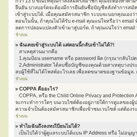
กว่า 13 ปี ขณะที่คุณกำลังสมัครสมาชิก คุณจะต้องทำตามขั้
ยืนยัน บางบอร์ดจะต้องมีการยืนยันชื่อบัญชีหลังทำการสมั
เข้าสู่ระบบได้. เมื่อคุณสมัครสมาชิก ระบบจะบอกคุณเองว่าต
ตอนในนั้น, ถ้าคุณไม่ได้รับ e-mail คุณแน่ใจหรือว่า email ที
ลดการปลอมแปลงตัวเข้ามาสู่บอร์ด. ถ้าคุณแน่ใจว่า email น
ข้างบน
» ฉันเคยเข้าสู่ระบบได้ แต่ตอนนี้กลับเข้าไม่ได้?!
สาเหตุส่วนมากคือ
1.คุณป้อน username หรือ password ผิด (กรุณากลับไปตรว
2.Administrator ได้ลบชื่อบัญชีของคุณด้วยสาเหตุบางประ
ลบผู้ใช้ที่ไม่ได้โพสต์อะไรเลย เพื่อลดขนาดของฐานข้อมูล.
ข้างบน
» COPPA คืออะไร?
COPPA, หรือ the Child Online Privacy and Protection Ac
จะกระทำการใดๆ บนเวบไซต์ต้องอยู่ภายใต้การดูแลของผู้ปกค
ความจำเป็นต้องสมัครสมาชิกเพื่อเข้าชมเวบไซต์ แต่ต้องระบ
ข้างบน
» ทำไมฉันถึงลงทะเีบียนไม่ได้?
เป็นไปได้ว่าผู้ดูแลระบบได้แบน IP Address หรือ ไม่อนุญ