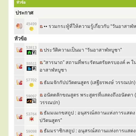
หัวข้อ
ประกาศ
45499
•• รวมกระทู้ที่ให้ความรู้เกี่ยวกับ “วันอาสาฬห
หัวข้อ
53813
ประวัติความเป็นมา “วันอาสาฬหบูชา”
“สารนาถ” สถานที่พระรัตนตรัยครบองค์ ๓ ใน
55511
อาสาฬหบูชา
57702
ธัมมจักกัปปวัตตนสูตร (เสฐียรพงษ์ วรรณปก)
อนัตตลักขณสูตร พระสูตรที่แสดงถึงอนัตตา (
59097
วรรณปก)
ธัมมเมกขสถูป : อนุสรณ์สถานแห่งการแสดง “
53764
ปวัตนสูตร”
ธัมมราชิกสถูป : อนุสรณ์สถานแห่งการแสดง
59098