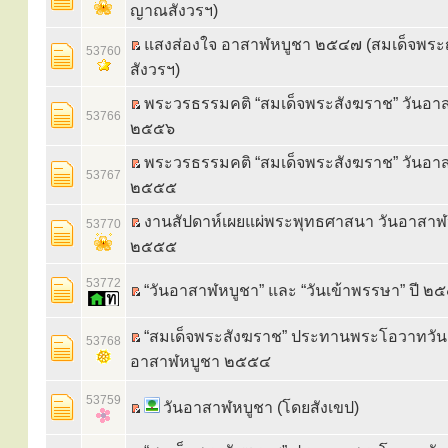
ญาณสังวรฯ)
แสงส่องใจ อาสาฬหบูชา ๒๕๔๗ (สมเด็จพ
53760
สังวรฯ)
พระวรธรรมคติ “สมเด็จพระสังฆราช” วันอา
53766
๒๕๕๖
พระวรธรรมคติ “สมเด็จพระสังฆราช” วันอา
53767
๒๕๕๕
งานสัปดาห์เผยแผ่พระพุทธศาสนา วันอาสาฬห
53770
๒๕๕๕
53772
“วันอาสาฬหบูชา” และ “วันเข้าพรรษา” ปี ๒
“สมเด็จพระสังฆราช” ประทานพระโอวาทวัน
53768
อาสาฬหบูชา ๒๕๕๔
53759
วันอาสาฬหบูชา (โดยสังเขป)