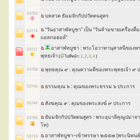
53763
บทสวด ธัมมจักกัปปวัตตนสูตร
“วันอาสาฬหบูชา” เป็น “วันห้ามขายเครื่องดื่ม
53774
แอลกอฮอล์”
อาสาฬหบูชา : พระโอวาทานุสาสนีของพร
53717
พุทธเจ้า
[
ไปที่หน้า:
1
,
2
,
3
,
4
]
พุทธคุณ ๙ : คุณความดีของพระพุทธเจ้า ๙ 
53758
ธรรมคุณ ๖ : คุณของพระธรรม ๖ ประการ
53743
สังฆคุณ ๙ : คุณของพระสงฆ์ ๙ ประการ
53746
ธัมมจักกัปปวัตตนสูตร : พระอุบาลีคุณูปมาจารย
53765
โท)
อาสาฬหบูชา~เข้าพรรษา ๒๕๕๗ (พระนิพนธ์
53719