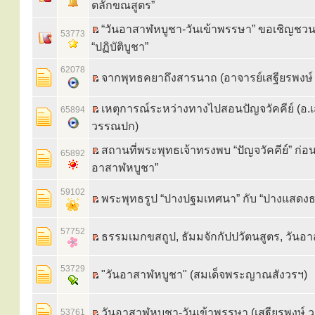
ตลักขณสูตร”
“วันอาสาฬหบูชา-วันเข้าพรรษา” ขอเชิญชวน
53773
“ปฏิบัติบูชา”
62078
จากพุทธคยาถึงสารนาถ (อาจารย์เสฐียรพงษ
เหตุการณ์ระหว่างทางไปสอนปัญจวัคคีย์ (อ.เ
65894
วรรณปก)
สถานที่พระพุทธเจ้าทรงพบ “ปัญจวัคคีย์” ก่อน
65892
อาสาฬหบูชา”
59102
พระพุทธรูป “ปางปฐมเทศนา” กับ “ปางแสดง
57752
ธรรมเมกขสถูป, ธัมมจักกัปปวัตนสูตร, วันอ
53729
"วันอาสาฬหบูชา" (สมเด็จพระญาณสังวรฯ)
วันอาสาฬหบูชา-วันเข้าพรรษา (เสฐียรพงษ์
53761