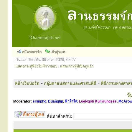
สมัครสมาชิก
เข้าสู่ระบบ
วันเวลาปัจจุบัน 08 ส.ค. 2026, 05:27
แสดงกระทู้ที่ยังไม่มีการตอบ
|
แสดงกระทู้ที่เปิดดูแล้ว
หน้าเว็บบอร์ด
»
กลุ่มศาสนสถานและศาสนพิธี
»
พิธีกรรมทางศาส
ว
Moderator:
sirinpho
,
Duangtip
,
ฟ้าใสใส
,
LueNgob Kumrungsee
,
McArow
ค้นหาสำหรับ: