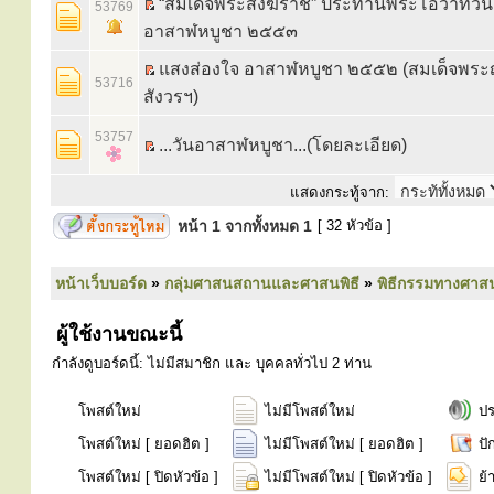
“สมเด็จพระสังฆราช” ประทานพระโอวาทวัน
53769
อาสาฬหบูชา ๒๕๕๓
แสงส่องใจ อาสาฬหบูชา ๒๕๕๒ (สมเด็จพร
53716
สังวรฯ)
53757
...วันอาสาฬหบูชา...(โดยละเอียด)
แสดงกระทู้จาก:
หน้า
1
จากทั้งหมด
1
[ 32 หัวข้อ ]
หน้าเว็บบอร์ด
»
กลุ่มศาสนสถานและศาสนพิธี
»
พิธีกรรมทางศาส
ผู้ใช้งานขณะนี้
กำลังดูบอร์ดนี้: ไม่มีสมาชิก และ บุคคลทั่วไป 2 ท่าน
โพสต์ใหม่
ไม่มีโพสต์ใหม่
ป
โพสต์ใหม่ [ ยอดฮิต ]
ไม่มีโพสต์ใหม่ [ ยอดฮิต ]
ปั
โพสต์ใหม่ [ ปิดหัวข้อ ]
ไม่มีโพสต์ใหม่ [ ปิดหัวข้อ ]
ย้