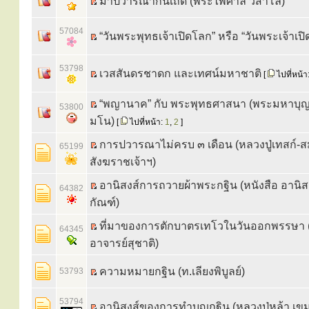
มาปวารณากันเถิด (พระไพศาล วิสาโล)
57084
“วันพระพุทธเจ้าเปิดโลก” หรือ “วันพระเจ้าเป
53798
เวสสันดรชาดก และเทศน์มหาชาติ
[
ไปที่หน้า
“พญานาค” กับ พระพุทธศาสนา (พระมหาบุ
53800
มโน)
[
ไปที่หน้า:
1
,
2
]
การปวารณาไม่ครบ ๓ เดือน (หลวงปู่เทสก์-ส
65199
สังฆราชเจ้าฯ)
อานิสงส์การถวายผ้าพระกฐิน (หนังสือ อานิส
64382
กัณฑ์)
ที่มาของการตักบาตรเทโวในวันออกพรรษา 
64345
อาจารย์สุชาติ)
ความหมายกฐิน (ท.เลียงพิบูลย์)
53793
53794
อานิสงส์ของการทำบุญกฐิน (หลวงปู่หล้า เข