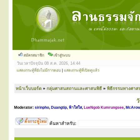
สมัครสมาชิก
เข้าสู่ระบบ
วันเวลาปัจจุบัน 08 ส.ค. 2026, 14:44
แสดงกระทู้ที่ยังไม่มีการตอบ
|
แสดงกระทู้ที่เปิดดูแล้ว
หน้าเว็บบอร์ด
»
กลุ่มศาสนสถานและศาสนพิธี
»
พิธีกรรมทางศาส
ว
Moderator:
sirinpho
,
Duangtip
,
ฟ้าใสใส
,
LueNgob Kumrungsee
,
McArow
ค้นหาสำหรับ: