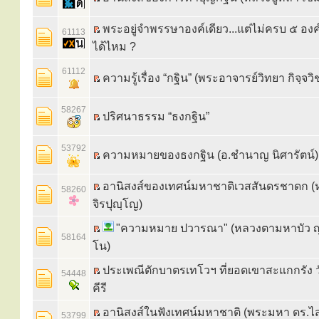
พระอยู่จำพรรษาองค์เดียว...แต่ไม่ครบ ๕ องค
61113
ได้ไหม ?
61112
ความรู้เรื่อง “กฐิน” (พระอาจารย์วิทยา กิจฺจวิ
58267
ปริศนาธรรม “ธงกฐิน”
53792
ความหมายของธงกฐิน (อ.ชำนาญ นิศารัตน์)
อานิสงส์ของเทศน์มหาชาติเวสสันดรชาดก (ห
58260
จิรปุญฺโญ)
"ความหมาย ปวารณา" (หลวงตามหาบัว 
58164
โน)
ประเพณีตักบาตรเทโวฯ ที่ยอดเขาสะแกกรัง วั
54448
คีรี
อานิสงส์ในฟังเทศน์มหาชาติ (พระมหา ดร.ไส
53799