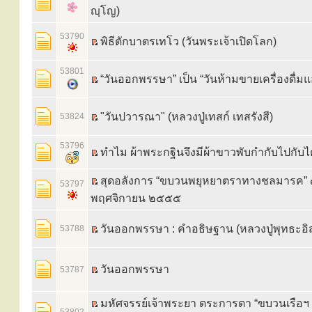
ญฺโญ)
53790
พิธีตักบาตรเทโว (วันพระเจ้าเปิดโลก)
53801
“วันออกพรรษา” เป็น “วันห้ามขายเครื่องดื่ม
"วันปวารณา" (หลวงปู่เทสก์ เทสรังสี)
53824
53796
ทำไม ผ้าพระกฐินจึงมีผ้าขาวพับกำกับไปกับไ
สุดอลังการ “ขบวนพยุหยาตราทางชลมารค”
53797
พฤศจิกายน ๒๕๕๕
วันออกพรรษา : คำอธิษฐาน (หลวงปู่พุทธะอิ
53788
วันออกพรรษา
53787
มหัศจรรย์เจ้าพระยา ตระการตา “ขบวนเรือฯ