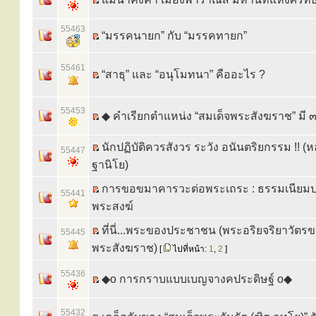
55463
“มรรคนายก” กับ “มรรคทายก”
55461
“สาธุ” และ “อนุโมทนา” คืออะไร ?
55453
◆ คำเรียกตำแหน่ง “สมเด็จพระสังฆราช” มี ๓
นักปฏิบัติควรสังวร ระวัง อนันตริยกรรม !! (
55447
ฐานิโย)
การขอขมาคารวะต่อพระเถระ : ธรรมเนียมปฏ
55441
พระสงฆ์
ที่นี่...พระของประชาชน (พระอริยจริยาวัตร
55445
พระสังฆราช)
[
ไปที่หน้า:
1
,
2
]
55436
◆o การกราบแบบเบญจางคประดิษฐ์ o◆
55432