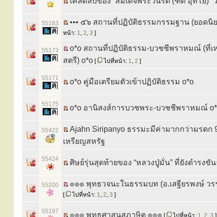
เคล็ดลับของ “สมเด็จพระวันรัต (ฑิต อุทโย)” 
••• ๕๖ สถานที่ปฏิบัติธรรมกรรมฐาน (ยอดนิย
55183
หน้า:
1
,
2
,
3
]
o*o สถานที่ปฏิบัติธรรม-บวชชีพราหมณ์ (ที่
55173
สตรี) o*o
[
ไปที่หน้า:
1
,
2
]
55171
o*o คู่มือเตรียมตัวเข้าปฏิบัติธรรม o*o
55175
o*o อานิสงส์การบวชพระ-บวชชีพราหมณ์ o
Ajahn Siripanyo ธรรมะมีค่ามากกว่ามรดก 9
55422
เหรียญสหรัฐ
55424
ศิษย์รุ่นสุดท้ายของ “หลวงปู่มั่น” ที่ยังดำรงขันธ
๏๏๏ พุทธวจนะในธรรมบท (อ.เสฐียรพงษ์ ว
55200
[
ไปที่หน้า:
1
,
2
,
3
]
55197
๏๏๏ พุทธศาสนสุภาษิต ๏๏๏
[
ไปที่หน้า:
1
,
2
,
3
]