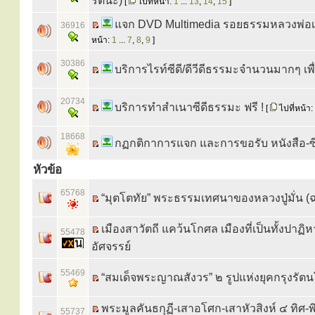
รัตนะ)
[
ไปที่หน้า:
1
...
13
,
14
,
15
]
แจก DVD Multimedia รอยธรรมหลวงพ่อเ
36916
หน้า:
1
...
7
,
8
,
9
]
30386
บริการไรท์ซีดี/ดีวีดีธรรมะจำนวนมากๆ เ
20734
บริการทำสำเนาซีดีธรรมะ ฟรี !
[
ไปที่หน้า:
18668
กฏกติกาการแจก และการขอรับ หนังสือ-ซี
หัวข้อ
65768
“มุตโตทัย” พระธรรมเทศนาของหลวงปู่มั่น (ฉ
เมืองสาวัตถี แคว้นโกศล เมืองที่เป็นทั้งปาฏิห
55478
อัศจรรย์
55469
“สมเด็จพระญาณสังวร” ๒ รูปแห่งยุคกรุงรัตน
พระมูลคันธกุฏี-เสาอโศก-เสาหัวสิงห์ ๔ ทิศ-พ
55737