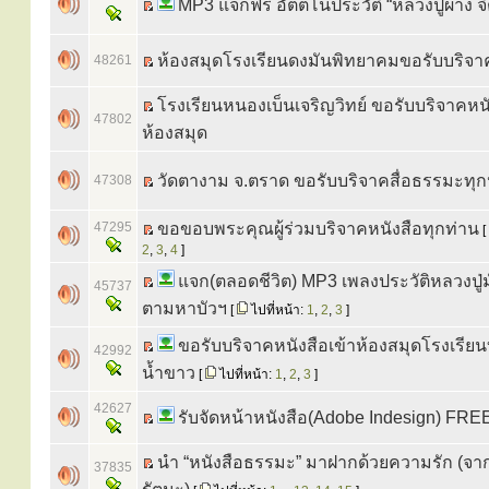
MP3 แจกฟรี อัตตโนประวัติ “หลวงปู่ผาง จิต
ห้องสมุดโรงเรียนดงมันพิทยาคมขอรับบริจาค
48261
โรงเรียนหนองเบ็นเจริญวิทย์ ขอรับบริจาคหนั
47802
ห้องสมุด
วัดตางาม จ.ตราด ขอรับบริจาคสื่อธรรมะทุ
47308
47295
ขอขอบพระคุณผู้ร่วมบริจาคหนังสือทุกท่าน
[
2
,
3
,
4
]
แจก(ตลอดชีวิต) MP3 เพลงประวัติหลวงปู่ม
45737
ตามหาบัวฯ
[
ไปที่หน้า:
1
,
2
,
3
]
ขอรับบริจาคหนังสือเข้าห้องสมุดโรงเรียน
42992
น้ำขาว
[
ไปที่หน้า:
1
,
2
,
3
]
42627
รับจัดหน้าหนังสือ(Adobe Indesign) FREE 
นำ “หนังสือธรรมะ” มาฝากด้วยความรัก (จาก
37835