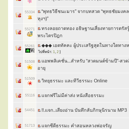
“พุทธวิธีชนะมาร” จากบทสวด “พุทธชัยมงค
55334
หุงฯ)”
ทรงลอยถาดทอง อธิษฐานเสี่ยงทายการตรัสรู้
55271
พระไตรปิฎก
◆◆◆ เอตทัคคะ ผู้ประเสริฐสุดในทางใดทางห
55261
ไปที่หน้า:
1
,
2
]
แอพพลิเคชั่น...สำหรับ “สวดมนต์ข้ามปี”-สวดอิ
51508
อายุ
51509
วิทยุธรรมะ และทีวีธรรมะ Online
แจกฟรีไม่มีค่าส่ง หนังสือธรรมะ
55116
!!.แจก..เสียงอ่าน บันทึกลับภิกษุนิรนาม MP3
54451
แจกซีดีธรรมะ คำสอนหลวงพ่อจรัญ
51713