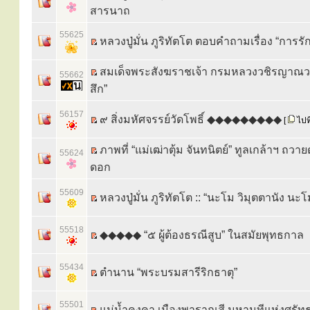
สารนาถ
55625
หลวงปู่มั่น ภูริทัตโต ตอบคำถามเรื่อง “การรั
สมเด็จพระสังฆราชเจ้า กรมหลวงวชิรญาณวง
55662
สึก”
56157
๙ สิ่งมหัศจรรย์วัดโพธิ์ ◆◆◆◆◆◆◆◆◆
[
ไปที
ภาพที่ “แม่เฒ่าตุ้ม จันทนิตย์” ทูลเกล้าฯ ถวา
55624
ดอก
55609
หลวงปู่มั่น ภูริทัตโต :: “นะโม วิมุตตานัง นะโ
55518
◆◆◆◆◆ “๕ ผู้ต้องธรณีสูบ” ในสมัยพุทธกาล
55434
ตำนาน “พระบรมสารีริกธาตุ”
55501
แม่น้ำคงคา เมืองพาราณสี มหานทีแห่งศรัท