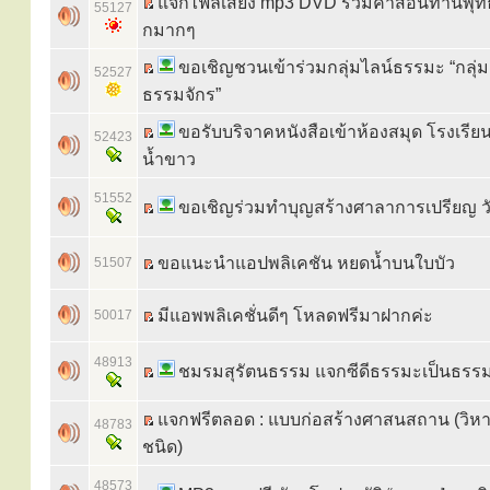
แจกไฟล์เสียง mp3 DVD รวมคำสอนท่านพุ
55127
กมากๆ
ขอเชิญชวนเข้าร่วมกลุ่มไลน์ธรรมะ “กลุ่
52527
ธรรมจักร”
ขอรับบริจาคหนังสือเข้าห้องสมุด โรงเรียน
52423
น้ำขาว
51552
ขอเชิญร่วมทำบุญสร้างศาลาการเปรียญ วั
ขอแนะนำแอปพลิเคชัน หยดน้ำบนใบบัว
51507
มีแอพพลิเคชั่นดีๆ โหลดฟรีมาฝากค่ะ
50017
48913
ชมรมสุรัตนธรรม แจกซีดีธรรมะเป็นธร
แจกฟรีตลอด : แบบก่อสร้างศาสนสถาน (วิห
48783
ชนิด)
48573