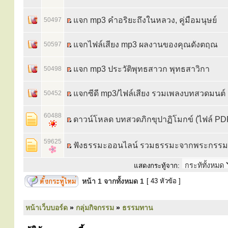
แจก mp3 คำอริยะถึงในหลวง, คู่มือมนุษย์
50497
แจกไฟล์เสียง mp3 ผลงานของคุณดังตฤณ
50597
แจก mp3 ประวัติพุทธสาวก พุทธสาวิกา
50498
แจกซีดี mp3/ไฟล์เสียง รวมเพลงบทสวดมนต์
50452
60488
ดาวน์โหลด บทสวดภิกขุปาฏิโมกข์ (ไฟล์ PD
59625
ฟังธรรมะออนไลน์ รวมธรรมะจากพระกรร
แสดงกระทู้จาก:
หน้า
1
จากทั้งหมด
1
[ 43 หัวข้อ ]
หน้าเว็บบอร์ด
»
กลุ่มกิจกรรม
»
ธรรมทาน