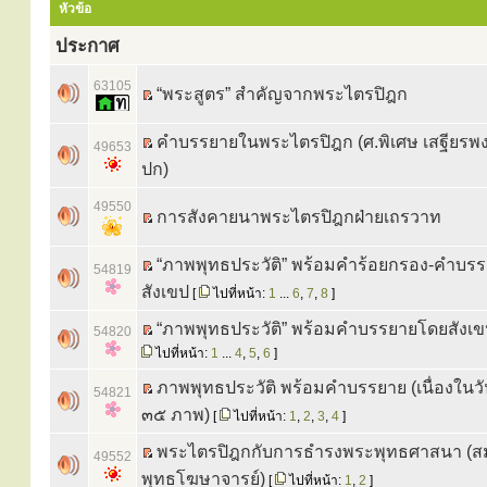
หัวข้อ
ประกาศ
63105
“พระสูตร” สำคัญจากพระไตรปิฎก
คำบรรยายในพระไตรปิฎก (ศ.พิเศษ เสฐียรพ
49653
ปก)
49550
การสังคายนาพระไตรปิฎกฝ่ายเถรวาท
“ภาพพุทธประวัติ” พร้อมคำร้อยกรอง-คำบร
54819
สังเขป
[
ไปที่หน้า:
1
...
6
,
7
,
8
]
“ภาพพุทธประวัติ” พร้อมคำบรรยายโดยสังเ
54820
ไปที่หน้า:
1
...
4
,
5
,
6
]
ภาพพุทธประวัติ พร้อมคำบรรยาย (เนื่องในว
54821
๓๕ ภาพ)
[
ไปที่หน้า:
1
,
2
,
3
,
4
]
พระไตรปิฎกกับการธำรงพระพุทธศาสนา (ส
49552
พุทธโฆษาจารย์)
[
ไปที่หน้า:
1
,
2
]