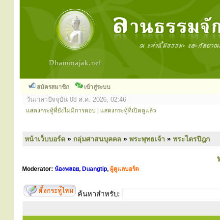
สมัครสมาชิก
เข้าสู่ระบบ
วันเวลาปัจจุบัน 08 ส.ค. 2026, 02:46
แสดงกระทู้ที่ยังไม่มีการตอบ
|
แสดงกระทู้ที่เปิดดูแล้ว
หน้าเว็บบอร์ด
»
กลุ่มศาสนบุคคล
»
พระพุทธเจ้า
»
พระไตรปิฎก
Moderator:
น้องพลอย
,
Duangtip
,
ผู้ดูแลบอร์ด
ค้นหาสำหรับ: