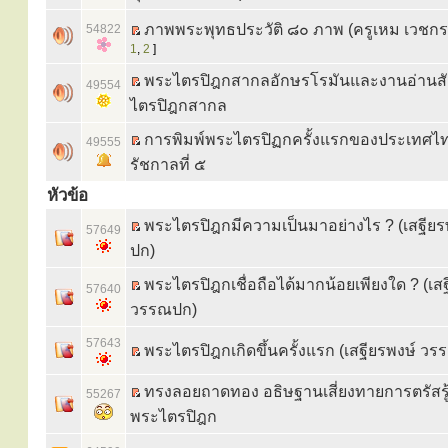
ภาพพระพุทธประวัติ ๘๐ ภาพ (ครูเหม เวชกร
54822
1
,
2
]
พระไตรปิฎกสากลอักษรโรมันและงานอ่านสั
49554
ไตรปิฎกสากล
การพิมพ์พระไตรปิฏกครั้งแรกของประเทศไ
49555
รัชกาลที่ ๕
หัวข้อ
พระไตรปิฎกมีความเป็นมาอย่างไร ? (เสฐีย
57649
ปก)
พระไตรปิฎกเชื่อถือได้มากน้อยเพียงใด ? (เส
57640
วรรณปก)
57643
พระไตรปิฎกเกิดขึ้นครั้งแรก (เสฐียรพงษ์ ว
ทรงลอยถาดทอง อธิษฐานเสี่ยงทายการตรัสรู้
55267
พระไตรปิฎก