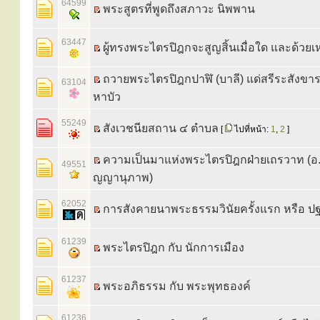
64599
พระสูตรที่พูดถึงสภาวะ นิพพาน
63447
ผู้ทรงพระไตรปิฎกจะสูญสิ้นเมื่อใด และด้วยเ
ถวายพระไตรปิฎกปาฬิ (บาลี) แด่สรีระสังข
63104
หาบัว
55249
สังเวชนียสถาน ๔ ตำบล
[
ไปที่หน้า:
1
,
2
]
ความเป็นมาแห่งพระไตรปิฎกฝ่ายเถรวาท (อ.ส
49551
ญญานุภาพ)
62052
การสังคายนาพระธรรมวินัยครั้งแรก หรือ ป
61239
พระไตรปิฎก กับ นักการเมือง
61237
พระอภิธรรม กับ พระพุทธองค์
61236