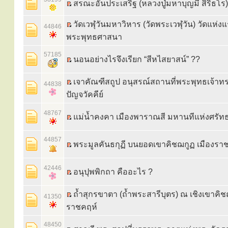
สรณะอันประเสริฐ (หลวงปู่มหาบุญมี สิริธโร)
วัดเวฬุวันมหาวิหาร (วัดพระเวฬุวัน) วัดแห่ง
44846
พระพุทธศาสนา
57185
นอนอย่างไรจึงเรียก “สีหไสยาสน์” ??
เจาคัณฑีสถูป อนุสรณ์สถานที่พระพุทธเจ้าท
44838
ปัญจวัคคีย์
48767
แม่น้ำคงคา เมืองพาราณสี มหานทีแห่งศรัท
44857
พระมูลคันธกุฏี บนยอดเขาคิชฌกูฏ เมืองรา
42446
อนุปุพพิกถา คืออะไร ?
ถ้ำสุกรขาตา (ถ้ำพระสารีบุตร) ณ เชิงเขาคิช
41350
ราชคฤห์
48450