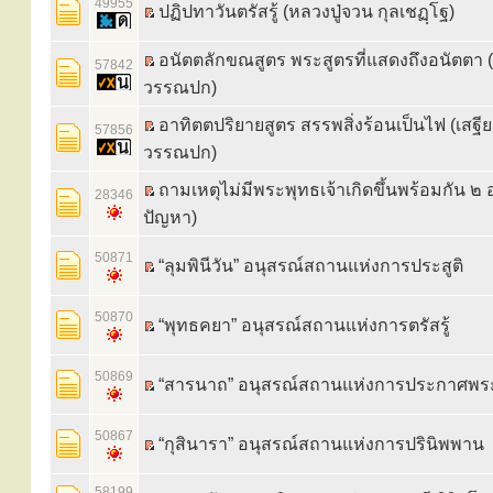
49955
ปฏิปทาวันตรัสรู้ (หลวงปู่จวน กุลเชฏฺโฐ)
อนัตตลักขณสูตร พระสูตรที่แสดงถึงอนัตตา (
57842
วรรณปก)
อาทิตตปริยายสูตร สรรพสิ่งร้อนเป็นไฟ (เสฐี
57856
วรรณปก)
ถามเหตุไม่มีพระพุทธเจ้าเกิดขึ้นพร้อมกัน ๒ อ
28346
ปัญหา)
50871
“ลุมพินีวัน” อนุสรณ์สถานแห่งการประสูติ
50870
“พุทธคยา” อนุสรณ์สถานแห่งการตรัสรู้
50869
“สารนาถ” อนุสรณ์สถานแห่งการประกาศพร
50867
“กุสินารา” อนุสรณ์สถานแห่งการปรินิพพาน
58199