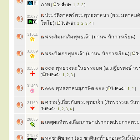
ภาพ
[
ไปที่หน้า:
1
,
2
,
3
]
ประวัติศาสตร์พระพุทธศาสนา (พระมหาสมศั
31637
โพโธ)
[
ไปที่หน้า:
1
,
2
,
3
,
4
]
31611
พระสัมมาสัมพุทธเจ้า (มานพ นักการเรียน)
31609
พระปัจเจกพุทธเจ้า (มานพ นักการเรียน)
[
ไป
๏๏๏ พุทธวจนะในธรรมบท (อ.เสฐียรพงษ์ ว
31556
[
ไปที่หน้า:
1
,
2
,
3
]
31498
๏๏๏ พุทธศาสนสุภาษิต ๏๏๏
[
ไปที่หน้า:
1
,
2
]
ความรู้เกี่ยวกับพระพุทธเจ้า (ภัทรวรรณ วันท
31169
ไปที่หน้า:
1
,
2
,
3
,
4
]
28085
เหตุผลที่ทรงเลือกภาษาปรากฤตประกาศพร
27523
ทศชาติชาดก (๑๐ ชาติสุดท้ายก่อนตรัสรู้เป็น