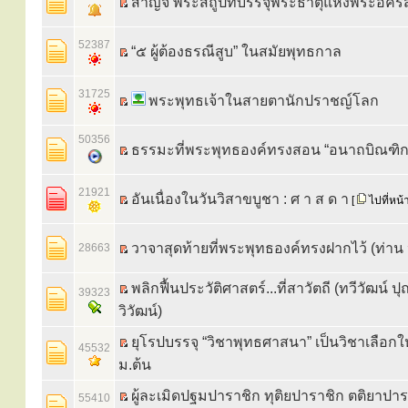
สาญจี พระสถูปที่บรรจุพระธาตุแห่งพระอัค
52387
“๕ ผู้ต้องธรณีสูบ” ในสมัยพุทธกาล
31725
พระพุทธเจ้าในสายตานักปราชญ์โลก
50356
ธรรมะที่พระพุทธองค์ทรงสอน “อนาถบิณฑิก
21921
อันเนื่องในวันวิสาขบูชา : ศ า ส ด า
[
ไปที่หน้
วาจาสุดท้ายที่พระพุทธองค์ทรงฝากไว้ (ท่าน 
28663
พลิกฟื้นประวัติศาสตร์...ที่สาวัตถี (ทวีวัฒน์ ป
39323
วิวัฒน์)
ยุโรปบรรจุ “วิชาพุทธศาสนา” เป็นวิชาเลือกให
45532
ม.ต้น
ผู้ละเมิดปฐมปาราชิก ทุติยปาราชิก ตติยาปาร
55410