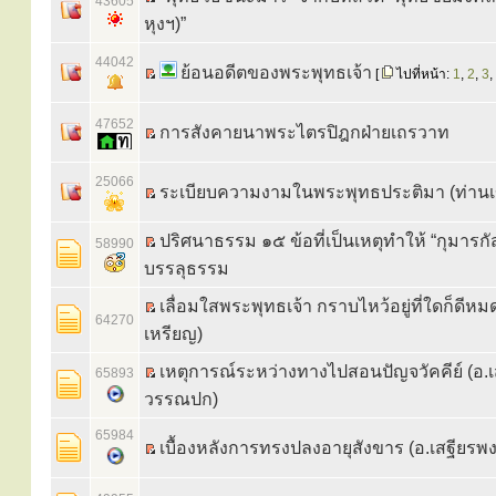
43605
หุงฯ)”
44042
ย้อนอดีตของพระพุทธเจ้า
[
ไปที่หน้า:
1
,
2
,
3
,
47652
การสังคายนาพระไตรปิฎกฝ่ายเถรวาท
25066
ระเบียบความงามในพระพุทธประติมา (ท่าน
ปริศนาธรรม ๑๕ ข้อที่เป็นเหตุทำให้ “กุมารกั
58990
บรรลุธรรม
เลื่อมใสพระพุทธเจ้า กราบไหว้อยู่ที่ใดก็ดีหมด
64270
เหรียญ)
เหตุการณ์ระหว่างทางไปสอนปัญจวัคคีย์ (อ.เ
65893
วรรณปก)
65984
เบื้องหลังการทรงปลงอายุสังขาร (อ.เสฐียรพ