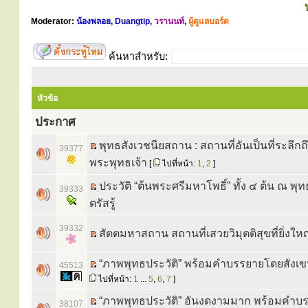
Moderator:
น้องพลอย
,
Duangtip
,
วรานนท์
,
ผู้ดูแลบอร์ด
ค้นหาสำหรับ:
หัวข้อ
ประกาศ
พุทธสังเวชนียสถาน : สถานที่อันเป็นที่ระลึกถ
39377
พระพุทธเจ้า
[
ไปที่หน้า:
1
,
2
]
ประวัติ “ต้นพระศรีมหาโพธิ์” ทั้ง ๔ ต้น ณ พ
39333
ตรัสรู้
39332
สัตตมหาสถาน สถานที่เสวยวิมุตติสุขที่ยิ่งใหญ
“ภาพพุทธประวัติ” พร้อมคำบรรยายโดยสังเ
45513
ไปที่หน้า:
1
...
5
,
6
,
7
]
“ภาพพุทธประวัติ” อันงดงามมาก พร้อมคำบ
38107