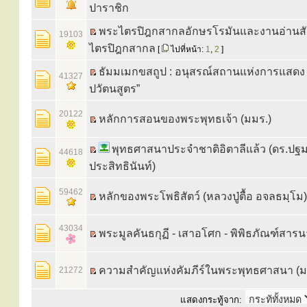
ปาราชิก
พระไตรปิฎกสากลอักษรโรมันและงานอ่านสั
19103
ไตรปิฎกสากล
[
ไปที่หน้า:
1
,
2
]
ธัมมเมกขสถูป : อนุสรณ์สถานแห่งการแสดง “
41327
ปวัตนสูตร”
20122
หลักการสอนของพระพุทธเจ้า (มมร.)
พุทธศาสนาประจำชาติอิตาลีแล้ว (ดร.ปฐมพ
44618
ประสิทธินันท์)
59462
หลักของพระโพธิสัตว์ (หลวงปู่ตื้อ อจลธมฺโม)
43034
พระมูลคันธกุฏี - เสาอโศก - พิพิธภัณฑ์สาร
ความสำคัญแห่งคัมภีร์ในพระพุทธศาสนา (ม
21272
แสดงกระทู้จาก: