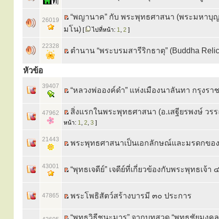
“พญานาค” กับ พระพุทธศาสนา (พระมหาบุ
26019
มโน)
[
ไปที่หน้า:
1
,
2
]
22328
ตำนาน “พระบรมสารีริกธาตุ” (Buddha Relic
หัวข้อ
39407
“หลวงพ่อองค์ดำ” แห่งเมืองนาลันทา กรุงรา
สิ่งแรกในพระพุทธศาสนา (อ.เสฐียรพงษ์ วร
47962
หน้า:
1
,
2
,
3
]
21443
พระพุทธศาสนาเป็นเอกลักษณ์และมรดกของ
43001
“พุทธเจดีย์” เจดีย์ที่เกี่ยวข้องกับพระพุทธเจ้
พระโพธิสัตว์สร้างบารมี ๓๐ ประการ
47865
“พุทธวิธีชนะมาร” จากบทสวด “พุทธชัยมงค