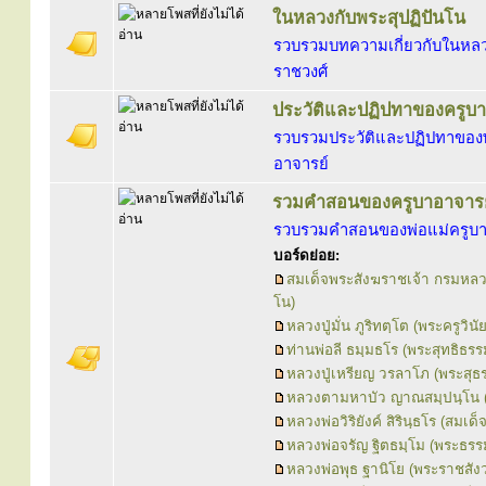
ในหลวงกับพระสุปฏิปันโน
รวบรวมบทความเกี่ยวกับในหลว
ราชวงศ์
ประวัติและปฏิปทาของครูบา
รวบรวมประวัติและปฏิปทาของพ
อาจารย์
รวมคำสอนของครูบาอาจารย
รวบรวมคำสอนของพ่อแม่ครูบา
บอร์ดย่อย:
สมเด็จพระสังฆราชเจ้า กรมหลว
โน)
หลวงปู่มั่น ภูริทตฺโต (พระครูวินั
ท่านพ่อลี ธมฺมธโร (พระสุทธิธรร
หลวงปู่เหรียญ วรลาโภ (พระสุ
หลวงตามหาบัว ญาณสมฺปนฺโน (
หลวงพ่อวิริยังค์ สิรินฺธโร (สมเ
หลวงพ่อจรัญ ฐิตธมฺโม (พระธรร
หลวงพ่อพุธ ฐานิโย (พระราชสั