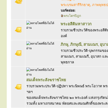
พระบรมสารีริกธาตุ, ภาพพุทธปร
บอร์ดย่อย:
พระไตรปิฎก
พระอสีติมหาสาวก
รวบรวมชีวประวัติของพระอสีต
องค์
ภิกษุ, ภิกษุณี, สามเณร, อุบา
รวบรวมชีวประวัติ-บุพกรรมของพ
สามเณร, สามเณรี, อุบาสก และ
พุทธกาล
สมเด็จพระสังฆราชไทย
รวบรวมพระประวัติ-ปฏิปทา พระนิพนธ์ พระโอวาท พ
ฯลฯ
ของสมเด็จพระสังฆราชไทย ๒๐ พระองค์ แห่งกรุงรัตน
รวมทั้ง มหาเถรสมาคม พัดยศและสมณศักดิ์ของพระส