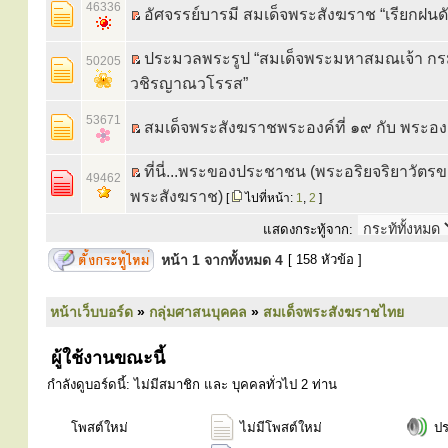
46336
อัศจรรย์บารมี สมเด็จพระสังฆราช “เรียกฝนด
ประมวลพระรูป “สมเด็จพระมหาสมณเจ้า ก
50205
วชิรญาณวโรรส”
53671
สมเด็จพระสังฆราชพระองค์ที่ ๑๙ กับ พระองค
ที่นี่...พระของประชาชน (พระอริยจริยาวัตร
49462
พระสังฆราช)
[
ไปที่หน้า:
1
,
2
]
แสดงกระทู้จาก:
หน้า
1
จากทั้งหมด
4
[ 158 หัวข้อ ]
หน้าเว็บบอร์ด
»
กลุ่มศาสนบุคคล
»
สมเด็จพระสังฆราชไทย
ผู้ใช้งานขณะนี้
กำลังดูบอร์ดนี้: ไม่มีสมาชิก และ บุคคลทั่วไป 2 ท่าน
โพสต์ใหม่
ไม่มีโพสต์ใหม่
ป