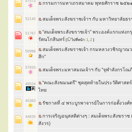
57573
กรรมการมหาเถรสมาคม พุทธศักราช ๒๕๒
สมเด็จพระสังฆราชเจ้าฯ กับ มหาวิทยาลัยธ
52140
“สมเด็จพระสังฆราชเจ้า” พระองค์แรกแห่งกร
51767
รัตนโกสินทร์
[
ไปที่หน้า:
1
,
2
]
สมเด็จพระสังฆราชเจ้า กรมหลวงวชิรญาณวง
50998
สึก”
57920
สมเด็จพระมหาสมณเจ้าฯ กับ “จุฬาลังกรโณภิ
“คณะสังฆมนตรี” ชุดสุดท้ายในประวัติศาสต
49524
ไทย
45383
รัชกาลที่ ๔ พระบูรพาจารย์ในการก่อตั้งวงศ
การเจริญอนุสสติต่างๆ : สมเด็จพระสังฆราช
44830
สังวร)