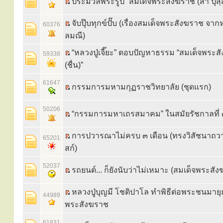
ประมวลพระรูป “สมเด็จพระสังฆราช (สา ปุสฺ
จับปุ๊บทุกข์ปั๊บ (เรื่องสมเด็จพระสังฆราช จาก
60376
ลมณี)
“หลวงปู่เจี๊ยะ” ตอบปัญหาธรรม “สมเด็จพระส
59338
(ชื่น)”
61647
กรรมการมหามกุฏราชวิทยาลัย (ชุดแรก)
50206
“กรรมการมหาเถรสมาคม” ในสมัยรัชกาลที่
การปวารณาไม่ครบ ๓ เดือน (ทรงวิสัชนาถวา
65201
สก์)
52037
รถยนต์... ก็ยังนับว่าไม่เหมาะ (สมเด็จพระสัง
หลวงปู่บุญมี โชติปาโล ทำพิธีต่อพระชนมาย
44989
พระสังฆราช
61831