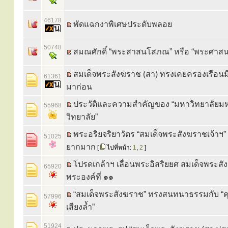
46178
พัดแฉกงาพิเศษประดับพลอย
50748
สมณศักดิ์ “พระสาสนโสภณ” หรือ “พระศาส
สมเด็จพระสังฆราช (สา) ทรงเคยครองเรือนม
61361
มาก่อน
ประวัติและความสำคัญของ “มหาวิทยาลัยม
55968
วิทยาลัย”
พระอริยจริยาวัตร “สมเด็จพระสังฆราชเจ้าฯ” 
51025
ยากมาก
[
ไปที่หน้า:
1
,
2
]
โปรดเกล้าฯ เลื่อนพระอิสริยยศ สมเด็จพระส
65920
พระองค์ที่ ๑๑
“สมเด็จพระสังฆราช” ทรงสนทนาธรรมกับ “คุ
57996
เสียงล้ำ”
51924