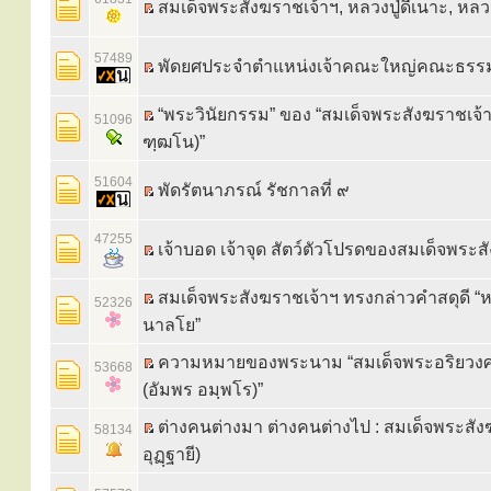
สมเด็จพระสังฆราชเจ้าฯ, หลวงปู่ดีเนาะ, หลวงป
57489
พัดยศประจำตำแหน่งเจ้าคณะใหญ่คณะธรรม
“พระวินัยกรรม” ของ “สมเด็จพระสังฆราชเจ้า 
51096
ฑฺฒโน)”
51604
พัดรัตนาภรณ์ รัชกาลที่ ๙
47255
เจ้าบอด เจ้าจุด สัตว์ตัวโปรดของสมเด็จพระ
สมเด็จพระสังฆราชเจ้าฯ ทรงกล่าวคำสดุดี “ห
52326
นาลโย”
ความหมายของพระนาม “สมเด็จพระอริยว
53668
(อัมพร อมฺพโร)”
ต่างคนต่างมา ต่างคนต่างไป : สมเด็จพระสั
58134
อุฏฺฐายี)