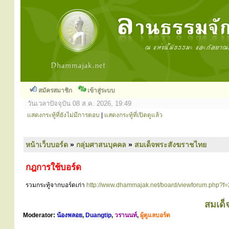
สมัครสมาชิก
เข้าสู่ระบบ
วันเวลาปัจจุบัน 08 ส.ค. 2026, 19:49
แสดงกระทู้ที่ยังไม่มีการตอบ
|
แสดงกระทู้ที่เปิดดูแล้ว
หน้าเว็บบอร์ด
»
กลุ่มศาสนบุคคล
»
สมเด็จพระสังฆราชไทย
กฎการใช้บอร์ด
รวมกระทู้จากบอร์ดเก่า
http://www.dhammajak.net/board/viewforum.php?f
สมเด็
Moderator:
น้องพลอย
,
Duangtip
,
วรานนท์
,
ผู้ดูแลบอร์ด