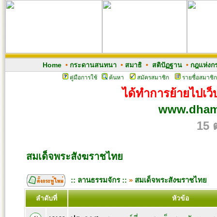
Home
•
กระดานสนทนา
•
สมาธิ
•
สติปัฏฐาน
•
กฎแห่งก
คู่มือการใช้
ค้นหา
สมัครสมาชิก
รายชื่อสมาชิก
ได้ทำการย้ายไปเว็บ
www.dham
15 
สมเด็จพระสังฆราชไทย
:: ลานธรรมจักร ::
»
สมเด็จพระสังฆราชไทย
ลำดับที่
หัวข้อ