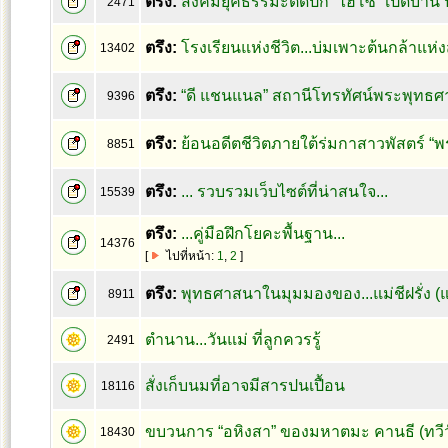
ตรึง:
สังคมยุคธรรมะติดปีก “ไฮโซ” เปิดบ้าน ปั
2471
ตรึง:
โรงเรียนแห่งชีวิต...บ่มเพาะต้นกล้าแห่
13402
ตรึง:
“ดี แชนแนล” สถานีโทรทัศน์พระพุทธศ
9396
ตรึง:
ย้อนอดีตชีวิตภายใต้ร่มกาสาวพัสตร์ “พร
8851
ตรึง:
... รวบรวมเว็บไซต์ที่น่าสนใจ...
15539
ตรึง:
...คู่มือฝึกโยคะพื้นฐาน...
14376
[
ไปที่หน้า:
1
,
2
]
ตรึง:
พุทธศาสนาในมุมมองของ...แม่ชีฝรั่ง (แม
8911
ตำนาน...วันแม่ ที่ลูกควรรู้
2491
สั่งเก็บนมที่อาจมีสารปนเปื้อน
18116
ขบวนการ “อหิงสา” ของมหาตมะ คานธี (ทวีวั
18430