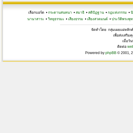
เลือกบอร์ด •
กระดานสนทนา
•
สมาธิ
•
สติปัฏฐาน
•
กฎแห่งกรรม
•
น
นานาสาระ
•
วิทยุธรรมะ
•
เสียงธรรม
•
เสียงสวดมนต์
•
ประวัติพระพุท
จัดทำโดย กลุ่มเผยแผ่หลั
เพื่อส่งเสริ
เมื่อวั
ติดต่อ
we
Powered by
phpBB
© 2001, 2