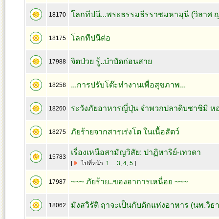
โลกทีปนี...พระธรรมธีรราชมหามุนี (วิลาศ
18170
โลกทีปนีต่อ
18175
จิตป่วย รู้..บำบัดก่อนสาย
17988
...การปรับโต๊ะทำงานเพื่อสุขภาพ...
18258
ระวังภัยอาหารญี่ปุ่น จำพวกปลาดิบซาซิมิ หอ
18260
ภัยร้ายจากสารเร่งโต ในเนื้อสัตว์
18275
เรื่องเหนือสามัญวิสัย: ปาฏิหาริย์-เทวดา
15783
[
ไปที่หน้า:
1
...
3
,
4
,
5
]
~~~ ภัยร้าย..ของอาการเหนื่อย ~~~
17987
มังสวิรัติ ฤาจะเป็นกับดักแห่งอาหาร (นพ.วิ
18062