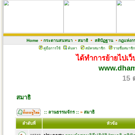
Home
•
กระดานสนทนา
•
สมาธิ
•
สติปัฏฐาน
•
กฎแห่งก
คู่มือการใช้
ค้นหา
สมัครสมาชิก
รายชื่อสมาชิก
ได้ทำการย้ายไปเว็บ
www.dham
15 
สมาธิ
:: ลานธรรมจักร ::
»
สมาธิ
ลำดับที่
หัวข้อ