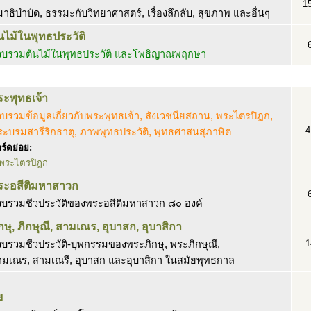
1
าธิบำบัด, ธรรมะกับวิทยาศาสตร์, เรื่องลึกลับ, สุขภาพ และอื่นๆ
นไม้ในพุทธประวัติ
วบรวมต้นไม้ในพุทธประวัติ และโพธิญาณพฤกษา
ระพุทธเจ้า
บรวมข้อมูลเกี่ยวกับพระพุทธเจ้า, สังเวชนียสถาน, พระไตรปิฎก,
4
ะบรมสารีริกธาตุ, ภาพพุทธประวัติ, พุทธศาสนสุภาษิต
ร์ดย่อย:
พระไตรปิฎก
ระอสีติมหาสาวก
วบรวมชีวประวัติของพระอสีติมหาสาวก ๘๐ องค์
กษุ, ภิกษุณี, สามเณร, อุบาสก, อุบาสิกา
1
บรวมชีวประวัติ-บุพกรรมของพระภิกษุ, พระภิกษุณี,
ามเณร, สามเณรี, อุบาสก และอุบาสิกา ในสมัยพุทธกาล
ย