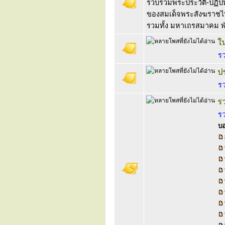
รวบรวมพระประวัติ-ปฏิ
ของสมเด็จพระสังฆราชไท
รวมทั้ง มหาเถรสมาคม 
ใ
ร
ป
ร
ร
ร
บอ