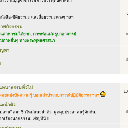
าวสารงานบุญ-กิจกรรมทางพระพุทธศาสนา
นังสือ-ซีดีธรรมะ และสื่อธรรมะต่างๆ ฯลฯ
ภาพกิจกรรม
5
ค่าหาชมได้ยาก, ภาพพ่อแม่ครูบาอาจารย์,
ูปภาพอื่นๆ ทางพระพุทธศาสนา
ปัญหา
3
บ
นทนาธรรมทั่วไป
13
ดคุยแบ่งปันความรู้ บอกเล่าประสบการณ์ปฏิบัติธรรม ฯลฯ
นะนำตัว
8
ิมลาน” สมาชิกใหม่แนะนำตัว, พูดคุยประสาคนรู้จักกัน,
กเรื่องนอกธรรม..เชิญที่นี่ !!