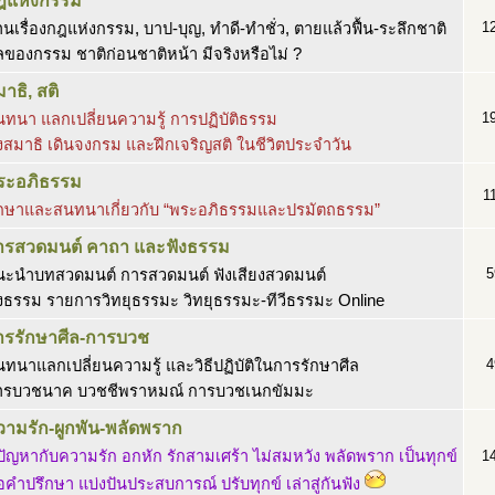
ฎแห่งกรรม
1
านเรื่องกฎแห่งกรรม, บาป-บุญ, ทำดี-ทำชั่ว, ตายแล้วฟื้น-ระลึกชาติ
ของกรรม ชาติก่อนชาติหน้า มีจริงหรือไม่ ?
าธิ, สติ
1
ทนา แลกเปลี่ยนความรู้ การปฏิบัติธรรม
่งสมาธิ เดินจงกรม และฝึกเจริญสติ ในชีวิตประจำวัน
ระอภิธรรม
1
ึกษาและสนทนาเกี่ยวกับ “พระอภิธรรมและปรมัตถธรรม”
ารสวดมนต์ คาถา และฟังธรรม
5
นะนำบทสวดมนต์ การสวดมนต์ ฟังเสียงสวดมนต์
งธรรม รายการวิทยุธรรมะ วิทยุธรรมะ-ทีวีธรรมะ Online
ารรักษาศีล-การบวช
4
ทนาแลกเปลี่ยนความรู้ และวิธีปฏิบัติในการรักษาศีล
ารบวชนาค บวชชีพราหมณ์ การบวชเนกขัมมะ
วามรัก-ผูกพัน-พลัดพราก
ปัญหากับความรัก อกหัก รักสามเศร้า ไม่สมหวัง พลัดพราก เป็นทุกข์
1
คำปรึกษา แบ่งปันประสบการณ์ ปรับทุกข์ เล่าสู่กันฟัง