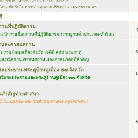
หลวงพ่อฤาษีลิงดำ (พระมหาวีระ ถาวโร)
“อาจาริยธัมโมทยาน” กลุ่มสวนปรัชญาและพุทธธรรม มธ.
ี
านที่ปฏิบัติธรรม
ะนำรายชื่อสถานที่ปฏิบัติธรรมกรรมฐานทั่วประเทศ-ทั่วโลก
ัดและศาสนสถาน
3
บรวมข้อมูลเกี่ยวกับวัด เจดีย์ สถูป พระธาตุ
นุสรณ์สถาน ศาสนสถาน และศาสนวัตถุที่สำคัญ
ะประธาน-พระคู่บ้านคู่เมือง ๗๗ จังหวัด
1
ว้พระประธานและพระคู่บ้านคู่เมือง ๗๗ จังหวัด
ันสำคัญทางศาสนา
ณี วัฒนธรรม และวันสำคัญทางพระพุทธศาสนา
5