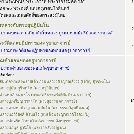
ปทา พระนิพนธ์ พระโอวาท พระวรธรรมคติ ฯลฯ
1
ย ๒๐ พระองค์ แห่งกรุงรัตนโกสินทร์
พัดยศและสมณศักดิ์ของพระสงฆ์ไทย
นหลวงกับพระสุปฏิปันโน
2
วบรวมบทความเกี่ยวกับในหลวง บูรพมหากษัตริย์ และราชวงศ์
ระวัติและปฏิปทาของครูบาอาจารย์
4
วบรวมประวัติและปฏิปทาของพ่อแม่ครูบาอาจารย์
วมคำสอนของครูบาอาจารย์
วบรวมคำสอนของพ่อแม่ครูบาอาจารย์
ร์ดย่อย:
สมเด็จพระสังฆราชเจ้า กรมหลวงวชิรญาณสังวร (เจริญ สุวฑฺฒโน)
หลวงปู่มั่น ภูริทตฺโต (พระครูวินัยธร)
ท่านพ่อลี ธมฺมธโร (พระสุทธิธรรมรังสีคัมภีรเมธาจารย์)
1
หลวงปู่เหรียญ วรลาโภ (พระสุธรรมคณาจารย์)
หลวงตามหาบัว ญาณสมฺปนฺโน (พระธรรมวิสุทธิมงคล)
หลวงพ่อวิริยังค์ สิรินฺธโร (สมเด็จพระญาณวชิโรดม วิ.)
หลวงพ่อจรัญ ฐิตธมฺโม (พระธรรมสิงหบุราจารย์)
หลวงพ่อพุธ ฐานิโย (พระราชสังวรญาณ)