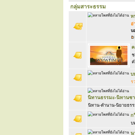
กลุ่มสาระธรรม
ห
อ
บอ
ค
ช
ค
บ
ร
นิทานธรรมะ-นิทานชา
นิทาน-ตำนาน-นิยายธรรม
ก
บ
น