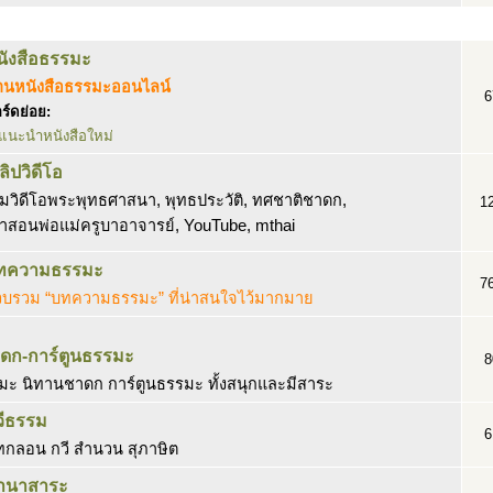
นังสือธรรมะ
่านหนังสือธรรมะออนไลน์
6
ร์ดย่อย:
แนะนำหนังสือใหม่
ลิปวิดีโอ
มวิดีโอพระพุทธศาสนา, พุทธประวัติ, ทศชาติชาดก,
1
ำสอนพ่อแม่ครูบาอาจารย์, YouTube, mthai
ทความธรรมะ
7
วบรวม “บทความธรรมะ” ที่น่าสนใจไว้มากมาย
ดก-การ์ตูนธรรมะ
8
ะ นิทานชาดก การ์ตูนธรรมะ ทั้งสนุกและมีสาระ
วีธรรม
6
ทกลอน กวี สำนวน สุภาษิต
านาสาระ