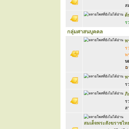
สม
ต้
ร
กลุ่มศาสนบุคคล
พ
รว
พร
บอ
พ
ร
ภิ
รว
ส
สมเด็จพระสังฆราชไท