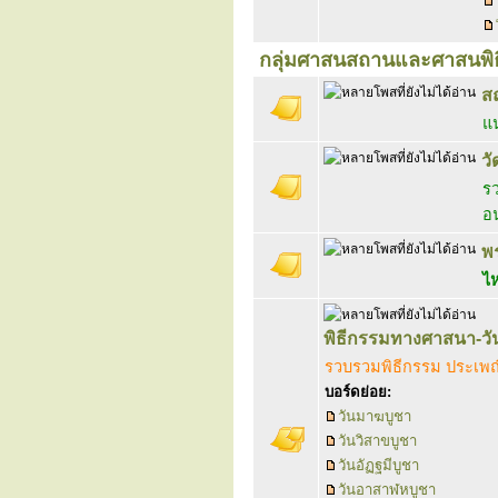
กลุ่มศาสนสถานและศาสนพิธ
สถ
แน
ว
รว
อ
พร
ไห
พิธีกรรมทางศาสนา-ว
รวบรวมพิธีกรรม ประเพ
บอร์ดย่อย:
วันมาฆบูชา
วันวิสาขบูชา
วันอัฏฐมีบูชา
วันอาสาฬหบูชา