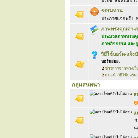
ประชาสัมพันธ์ข่
ธรรมทาน
ประกาศแจกฟรี !! ห
ภาพทรงคุณค่า-
ประมวลภาพทรงคุณ
ภาพกิจกรรม และร
วิธีใช้บอร์ด-แจ้ง
บอร์ดย่อย:
ข่าวสารจากทางเว็
แนะนำวิธีใช้บอร์ด
กลุ่มสนทนา
ส
พู
แ
“ร
นอ