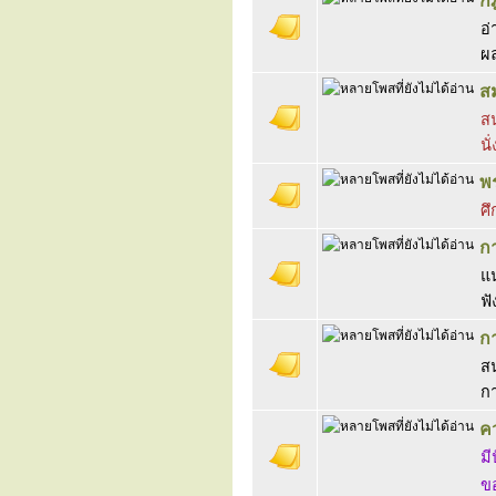
ก
อ่
ผล
สม
สน
นั
พ
ศ
ก
แ
ฟั
ก
สน
ก
ค
มี
ขอ