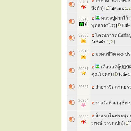
ประวัติ “หลวงพ่
38701
ลิงดำ)
[
ไปที่หน้า:
1
,
2
หลวงปู่ฝากไว้
36218
พุทฺธาจาโร)
[
ไปที่ห
โครงการหนังสือบู
32383
ไปที่หน้า:
1
,
2
]
22916
มงคลชีวิต ๓๘ ป
เตือนสติผู้ปฏิบ
20981
คุณโชดก)
[
ไปที่หน้
ลำธารริมลานธรร
20687
20394
รางวัลที่ ๑ (สุชี
สิ่งแรกในพระพุท
20382
รพงษ์ วรรณปก)
[
ไ