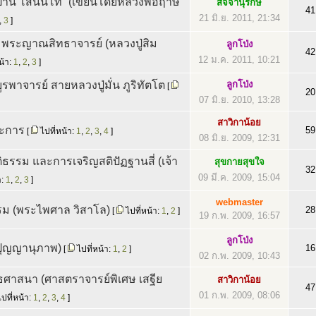
อปาน โสนันโท” (เขียนโดยหลวงพ่อฤาษี
สัจจานุรักษ์
41
21 มิ.ย. 2011, 21:34
,
3
]
 : พระญาณสิทธาจารย์ (หลวงปู่สิม
ลูกโป่ง
42
12 ม.ค. 2011, 10:21
น้า:
1
,
2
,
3
]
รพาจารย์ สายหลวงปู่มั่น ภูริทัตโต
ลูกโป่ง
[
20
07 มิ.ย. 2010, 13:28
สาวิกาน้อย
ระการ
59
[
ไปที่หน้า:
1
,
2
,
3
,
4
]
08 มิ.ย. 2009, 12:31
ัติธรรม และการเจริญสติปัฏฐานสี่ (เจ้า
สุขกายสุขใจ
32
09 มี.ค. 2009, 15:04
า:
1
,
2
,
3
]
webmaster
ม (พระไพศาล วิสาโล)
28
[
ไปที่หน้า:
1
,
2
]
19 ก.พ. 2009, 16:57
ลูกโป่ง
พ ปุญญานุภาพ)
16
[
ไปที่หน้า:
1
,
2
]
02 ก.พ. 2009, 10:43
ธศาสนา (ศาสตราจารย์พิเศษ เสฐีย
สาวิกาน้อย
47
01 ก.พ. 2009, 08:06
ปที่หน้า:
1
,
2
,
3
,
4
]