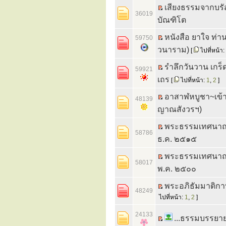
เสียงธรรมจากบรัสเ
36019
บัณฑิโต
หนังสือ ยาใจ ท่าน
59750
วนาราม)
[
ไปที่หน้า:
รำลึกวันวาน เกร็ด
59921
เถร
[
ไปที่หน้า:
1
,
2
]
อาสาฬหบูชา~เข้
48139
ญาณสังวรฯ)
พระธรรมเทศนาถวา
58786
ธ.ค. ๒๕๑๕
พระธรรมเทศนาถวา
58017
พ.ค. ๒๕๐๐
พระอภิธัมมาติกา
48249
ไปที่หน้า:
1
,
2
]
24133
...ธรรมบรรยาย.