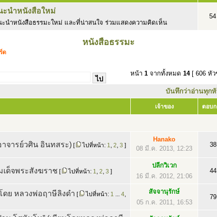
นะนำหนังสือใหม่
54
ะนำหนังสือธรรมะใหม่ และที่น่าสนใจ ร่วมแสดงความคิดเห็น
หนังสือธรรมะ
ร์ด
หน้า
1
จากทั้งหมด
14
[ 606 หัว
บันทึกว่าอ่านทุกห
เจ้าของ
ตอบก
Hanako
อาจารย์วศิน อินทสระ)
38
[
ไปที่หน้า:
1
,
2
,
3
]
08 มี.ค. 2013, 12:23
ปลีกวิเวก
เด็จพระสังฆราช
44
[
ไปที่หน้า:
1
,
2
,
3
]
16 มี.ค. 2012, 21:06
สัจจานุรักษ์
โดย หลวงพ่อฤาษีลิงดำ
[
ไปที่หน้า:
1
...
4
,
79
05 ก.ค. 2011, 16:53