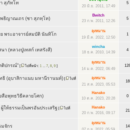
ชา สุภัทโท
5
20 มิ.ย. 2011, 17:49
Bwitch
ระโพธิญาณเถร (ชา สุภทฺโท)
5
23 ก.พ. 2011, 12:26
ลุงหมาน
พระอาจารย์สมบัติ นันทิโก
1
19 มี.ค. 2022, 12:50
wincha
า (หลวงปู่เทสก์ เทสรังสี)
4
18 ธ.ค. 2010, 14:39
ลุงหมาน
นตติปกรณ์”
12
[
ไปที่หน้า:
1
...
7
,
8
,
9
]
14 ม.ค. 2022, 06:49
ุทธิ (อุบาสิกาแนบ มหานีรานนท์)
ลุงหมาน
[
ไปที่
18
21 ส.ค. 2023, 05:53
Hanako
ังสือพุทธวิธีคลายโศก)
0
10 ต.ค. 2023, 20:28
Hanako
 ผู้ให้ธรรมเป็นพรอันประเสริฐ
[
ไปที่
21
20 ก.พ. 2016, 09:17
ลุงหมาน
มจักร
14
07 ก.ย. 2022, 05:59