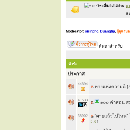
แ
แน
Moderator:
sirinpho
,
Duangtip
,
ผู้ดูแลบอ
ค้นหาสำหรับ:
หัวข้อ
ประกาศ
44894
ทางแห่งความดี (
41533
๑๐๐ คำสอน สม
“ตายแล้วไปไหน” 
38902
5
,
6
]