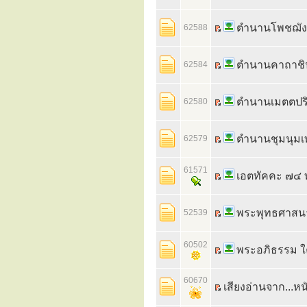
ตำนานโพชฌัง
62588
ตำนานคาถาชิ
62584
ตำนานเมตตปร
62580
ตำนานชุมนุม
62579
61571
เอตทัคคะ ๗๔ 
พระพุทธศาสน
52539
60502
พระอภิธรรม ใ
60670
เสียงอ่านจาก...หนั