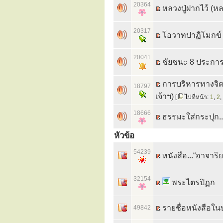
20364
หลวงปู่ฝากไว้ (หลว
20317
โอวาทปาฏิโมกข์ 
20041
ชัยชนะ 8 ประการ
การบริหารทางจิต
18797
เจ้าฯ)
[
ไปที่หน้า:
1
,
2
,
18666
ธรรมะใส่กระปุก.
หัวข้อ
54239
หนังสือ...“อาจาร
32154
พระไตรปิฏก
รายชื่อหนังสือใน
49842