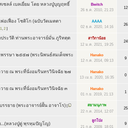
ซลล์ เบลเยี่ยม โดย หลวงปู่บุญฤทธิ์
Bwitch
12
26 ธ.ค. 2010, 21:23
พ่อเฟื่อง โชติโก (ฉบับวัดเมตตา
AAAA
26
02 ธ.ค. 2020, 14:16
1
,
2
]
ประวัติ ท่านพระอาจารย์มั่น ภูริทตฺต
สาวิกาน้อย
24
12 ม.ค. 2021, 19:25
าพรรษา ๒๕๕๗ (พระนิพนธ์สมเด็จพระ
Hanako
9
12 ก.ค. 2014, 09:13
ย ณ พระที่นั่งอมรินทรวินิจฉัย ๒๗
Hanako
0
13 เม.ย. 2020, 16:35
ย ณ พระที่นั่งอมรินทรวินิจฉัย ๓
Hanako
1
01 ก.ย. 2019, 21:13
บรรยาย (พระอาจารย์ฝั้น อาจาโร)
สยามนุภาพ
[
25
22 ก.ค. 2014, 12:07
ลูกโป่ง
..(หลวงปู่ดู่ พฺรหฺมปัญโญ)
9
21 ก.ค. 2009, 18:01