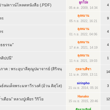
ลูกโป่ง
าน/ดาวน์โหลดหนังสือ (.PDF)
4
05 ต.ค. 2009, 14:34
ลุงหมาน
ตร
9
05 ก.ย. 2022, 16:21
ลุงหมาน
ตร
4
01 ก.ย. 2022, 04:06
ลุงหมาน
ุทธธรรม”
4
17 ส.ค. 2021, 14:19
ลุงหมาน
ตติปปนี”
1
11 ก.ย. 2021, 19:03
ภาค : พระอุบาลีคุณูปมาจารย์ (สิริจนฺ
กุหลาบสีชา
14
11 ม.ค. 2009, 13:11
sirinpho
นธ์สมเด็จพระมหาวีรวงศ์ (อ้วน ติสฺโส)
3
21 เม.ย. 2014, 05:16
Hanako
้ำเตือน” หลวงปู่เพียร วิริโย
12
15 เม.ย. 2015, 20:46
สัจจานุรักษ์