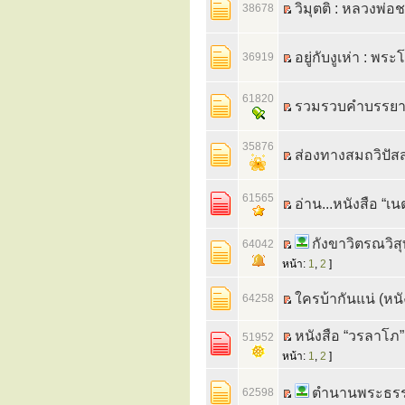
วิมุตติ : หลวงพ่อ
38678
อยู่กับงูเห่า : พ
36919
61820
รวมรวบคำบรรยาย 
35876
ส่องทางสมถวิปัสสน
61565
อ่าน...หนังสือ “เ
กังขาวิตรณวิส
64042
หน้า:
1
,
2
]
ใครบ้ากันแน่ (หน
64258
หนังสือ “วรลาโภ”
51952
หน้า:
1
,
2
]
ตำนานพระธรร
62598