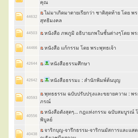
คุณ
ไม่มาเกิดมาตายเรียกว่า ชาติสุดท้าย โดย พ
44632
สุทธิมงคล
หนังสือ ภพภูมิ อธิบายภพในชั้นต่างๆโดย พร
44503
หนังสือ แก้กรรม โดย พระพุทธเจ้า
44466
หนังสือธรรมศึกษา
42644
หนังสือธรรมะ : สำนักพิมพ์ต้นบุญ
42642
พุทธธรรม ฉบับปรับปรุงและขยายความ : พ
40593
ภรณ์
หนังสือดังสุดๆ... กฎแห่งกรรม ฉบับสมบูรณ์ โ
40556
พิบูลย์
จาริกบุญ-จารึกธรรม-จาริกนมัสการและแส
40438
ณสังเวชนียสถาน