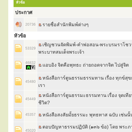
หัวข้อ
ประกาศ
รายชื่อสำนักพิมพ์ต่างๆ
20736
หัวข้อ
เชิญชวนจัดพิมพ์-คำพ่อสอน-พระบรมราโช
53329
พระบาทสมเด็จพระเจ้า
46832
แอบอิง จิตคือพุทธะ ถ่ายถอดจากจิต ไปสู่จิต
หนังสือการ์ตูนธรรมธรรมทาน เรื่อง ทุกข์สุข
45480
เรา
หนังสือการ์ตูนธรรมะธรรมทาน เรื่อง จุดเทีย
45449
ชีวิต?
หนังสือสงสัยมั้ยธรรมะ พุทธทาส ฉบับ เช่นนั้
45357
ตอบปัญหาธรรมปฏิบัติ (๑๓๖ ข้อ) โดย พระภ
45020