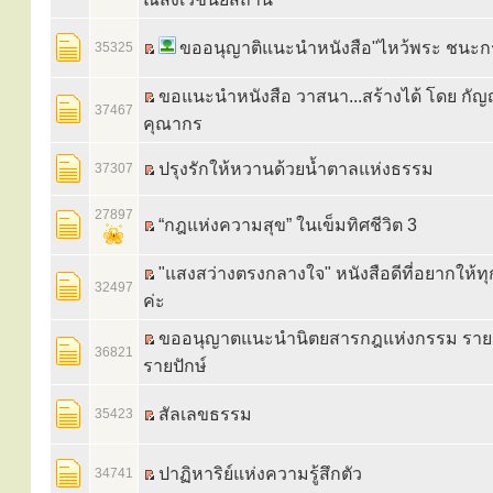
ขออนุญาติแนะนำหนังสือ"ไหว้พระ ชนะก
35325
ขอแนะนำหนังสือ วาสนา...สร้างได้ โดย กั
37467
คุณากร
ปรุงรักให้หวานด้วยน้ำตาลแห่งธรรม
37307
27897
“กฎแห่งความสุข” ในเข็มทิศชีวิต 3
"แสงสว่างตรงกลางใจ" หนังสือดีที่อยากให้ท
32497
ค่ะ
ขออนุญาตแนะนำนิตยสารกฎแห่งกรรม รายเ
36821
รายปักษ์
สัลเลขธรรม
35423
ปาฏิหาริย์แห่งความรู้สึกตัว
34741