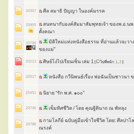
ศีล สมาธิ ปัญญา ในองค์มรรค
34307
สนทนากับองค์สัมมาสัมพุทธเจ้า ของพ.อ.นพ.พ
33905
ตั้งคณา
มิติใหม่แห่งหนังสือธรรม ที่อ่านแล้วจะวา
33795
ของแม่”
ศิษย์โง่ไปเรียนเซ็น เล่ม 1
33213
[
ไปที่หน้า:
1
,
2
]
หนังสือ กวีนิพนธ์เรื่อง พ่อฉันเป็นชาวนา 
32017
นิยาย “รัก พ.ศ. ๑๐๐”
25451
เข็มทิศชีวิต / โดย คุณฐิตินาถ ณ พัทลุง
20746
กามโลกีย์ ฉบับคู่มือเข้าใจชีวิต โดย: ศีลปาโล
20788
ณรงค์