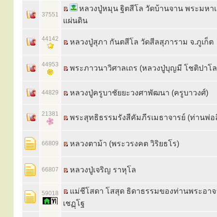
หลวงปู่หมุน ฐิตสีโล วัดบ้านจาน พระมหา
37551
แผ่นดิน
44142
หลวงปู่สุภา กันตสีโล วัดสีลสุภาราม จ.ภูเก็ต
44953
พระภาวนาวิศาลเถร (หลวงปู่บุญมี โชติปาโล
หลวงปู่ครูบาชัยยะวงศาพัฒนา (ครูบาวงศ์)
44829
21381
พระสุทธิธรรมรังสีคัมภีรเมธาจารย์ (ท่านพ่อ
หลวงตาม้า (พระวรงคต วิริยธโร)
66809
หลวงปู่เจริญ ราหุโล
66807
แม่ชีโสดา โสสุด ธิดาธรรมของท่านพระอาจา
59018
เชฏฺโฐ