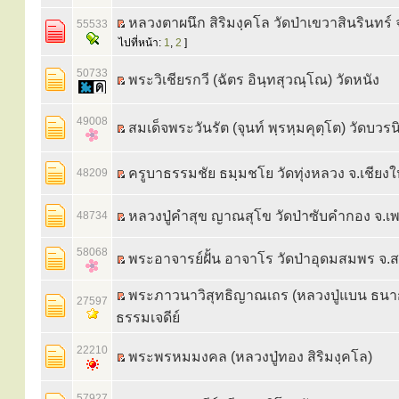
หลวงตาผนึก สิริมงฺคโล วัดป่าเขวาสินรินทร์ จ
55533
ไปที่หน้า:
1
,
2
]
50733
พระวิเชียรกวี (ฉัตร อินฺทสุวณฺโณ) วัดหนัง
49008
สมเด็จพระวันรัต (จุนท์ พฺรหฺมคุตฺโต) วัดบวร
ครูบาธรรมชัย ธมฺมชโย วัดทุ่งหลวง จ.เชียงใ
48209
หลวงปู่คำสุข ญาณสุโข วัดป่าซับคำกอง จ.เ
48734
58068
พระอาจารย์ฝั้น อาจาโร วัดป่าอุดมสมพร จ
พระภาวนาวิสุทธิญาณเถร (หลวงปู่แบน ธนา
27597
ธรรมเจดีย์
22210
พระพรหมมงคล (หลวงปู่ทอง สิริมงฺคโล)
57927