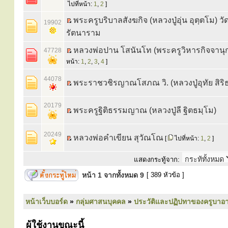
ไปที่หน้า:
1
,
2
]
พระครูบริบาลสังฆกิจ (หลวงปู่อุ่น อุตฺตโม) วั
19902
รัตนาราม
หลวงพ่อปาน โสนันโท (พระครูวิหารกิจจานุ
47728
หน้า:
1
,
2
,
3
,
4
]
44078
พระราชวชิรญาณโสภณ วิ. (หลวงปู่อุทัย สิริ
20179
พระครูฐิติธรรมญาณ (หลวงปู่ลี ฐิตธมฺโม)
20249
หลวงพ่อคำเขียน สุวัณโณ
[
ไปที่หน้า:
1
,
2
]
แสดงกระทู้จาก:
หน้า
1
จากทั้งหมด
9
[ 389 หัวข้อ ]
หน้าเว็บบอร์ด
»
กลุ่มศาสนบุคคล
»
ประวัติและปฏิปทาของครูบาอา
ผู้ใช้งานขณะนี้