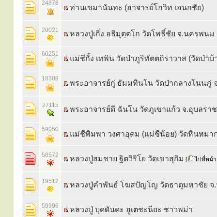
24878
ท่านเขมานันทะ (อาจารย์โกวิท เอนกชัย)
20021
หลวงปู่เกิ่ง อธิมุตฺตโก วัดโพธิ์ชัย จ.นครพนม
60251
แม่ชีกั้ง เทพิน วัดป่าภูริทัตตถิราวาส (วัดป่า
18308
พระอาจารย์กู่ ธัมมทินโน วัดป่ากลางโนนภู่
27115
พระอาจารย์ดี ฉันโน วัดภูเขาแก้ว จ.อุบลรา
59050
แม่ชีพิมพา วงศาอุดม (แม่ชีน้อย) วัดหินหมาก
58572
หลวงปู่สมชาย ฐิตวิริโย วัดเขาสุกิม
[
ไปที่หน้า
19512
หลวงปู่คำพันธ์ โฆสปัญโญ วัดธาตุมหาชัย 
59996
หลวงปู่ บุดดันดะ อูเตชะนียะ ชาวพม่า