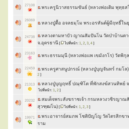
27108
พระครูนิวาสธรรมขันธ์ (หลวงพ่อเดิม พุทฺธส
26069
หลวงปู่ตื้อ อจลธมฺโม พระอรหันต์ผู้มีฤทธิ์ในย
หลวงตามหาบัว ญาณสัมปันโน วัดป่าบ้านตา
24738
จ.อุดรธานี
[
ไปที่หน้า:
1
,
2
,
3
,
4
]
23163
พระธรรมมุนี (หลวงพ่อแพ เขมังกโร) วัดพิกุ
22459
พระครูศาสนูปกรณ์ (หลวงปู่บุญจันทร์ กมโล)
2
]
หลวงปู่บุญฤทธิ์ ปณฺฑิโต ที่พักสงฆ์สวนทิพย์ 
21313
ไปที่หน้า:
1
,
2
]
สมเด็จพระสังฆราชเจ้า กรมหลวงวชิรญาณสั
20232
สุวฑฺฒโน)
[
ไปที่หน้า:
1
,
2
,
3
]
พระอาจารย์สมภพ โชติปัญโญ วัดไตรสิกข
19971
ราม