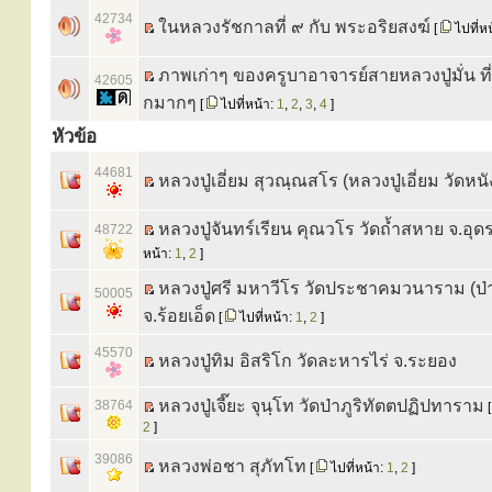
42734
ในหลวงรัชกาลที่ ๙ กับ พระอริยสงฆ์
[
ไปที่ห
ภาพเก่าๆ ของครูบาอาจารย์สายหลวงปู่มั่น ที
42605
กมากๆ
[
ไปที่หน้า:
1
,
2
,
3
,
4
]
หัวข้อ
44681
หลวงปู่เอี่ยม สุวณฺณสโร (หลวงปู่เอี่ยม วัดหนั
หลวงปู่จันทร์เรียน คุณวโร วัดถ้ำสหาย จ.อุด
48722
หน้า:
1
,
2
]
หลวงปู่ศรี มหาวีโร วัดประชาคมวนาราม (ป่า
50005
จ.ร้อยเอ็ด
[
ไปที่หน้า:
1
,
2
]
45570
หลวงปู่ทิม อิสริโก วัดละหารไร่ จ.ระยอง
หลวงปู่เจี๊ยะ จุนฺโท วัดป่าภูริทัตตปฏิปทาราม
38764
2
]
39086
หลวงพ่อชา สุภัทโท
[
ไปที่หน้า:
1
,
2
]