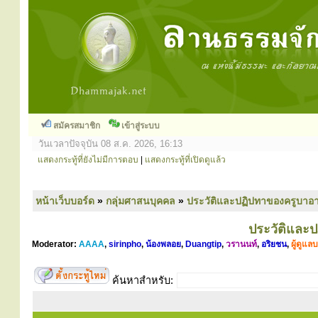
สมัครสมาชิก
เข้าสู่ระบบ
วันเวลาปัจจุบัน 08 ส.ค. 2026, 16:13
แสดงกระทู้ที่ยังไม่มีการตอบ
|
แสดงกระทู้ที่เปิดดูแล้ว
หน้าเว็บบอร์ด
»
กลุ่มศาสนบุคคล
»
ประวัติและปฏิปทาของครูบาอา
ประวัติและ
Moderator:
AAAA
,
sirinpho
,
น้องพลอย
,
Duangtip
,
วรานนท์
,
อริยชน
,
ผู้ดูแล
ค้นหาสำหรับ: