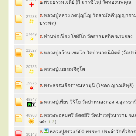
พระธรรมเจดีย์ (กี มารชิโน) วัดทองนพคุณ
หลวงปู่หลวง กตปุญโญ วัดสามัคคีบุญญาราม (
27238
บรรพต)
27449
ท่านพ่อเฟื่อง โชติโก วัดธรรมสถิต จ.ระยอง
22527
หลวงปู่อว้าน เขมโก วัดป่านาคนิมิตต์ (วัดป่
20733
หลวงปู่เนย สมจิตฺโต
19975
พระธรรมธีรราชมหามุนี (โชดก ญาณสิทฺธิ)
48847
หลวงปู่เพียร วิริโย วัดป่าหนองกอง จ.อุดรธาน
หลวงพ่อสมศรี อัตตสิริ วัดป่าเวฬุวนาราม จ.เ
48908
หน้า:
1
,
2
]
หลวงปู่สรวง 500 พรรษา ประจำวัดทั่วจักร
30143