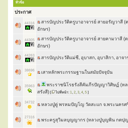
หัวข้อ
ประกาศ
สารบัญประวัติครูบาอาจารย์ สายอรัญวาสี (
44316
อักษร)
สารบัญประวัติครูบาอาจารย์ สายคามวาสี (
44305
อักษร)
44263
สารบัญประวัติแม่ชี, อุบาสก, อุบาสิกา, อาจาร
38696
เสาหลักพระกรรมฐานในสมัยปัจจุบัน
พระราชนิโรธรังสีคัมภีรปัญญาวิศิษฏ์ (หลว
35963
สรังสี)
[
ไปที่หน้า:
1
,
2
,
3
,
4
,
5
]
34732
หลวงปู่ดู่ พรหมปัญโญ วัดสะแก จ.พระนครศร
27316
พระครูสุวิมลบุญญากร (หลวงปู่บุญพิน กตปุ