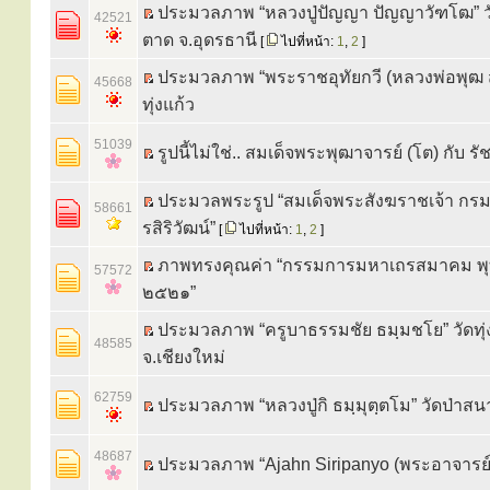
ประมวลภาพ “หลวงปู่ปัญญา ปัญญาวัฑโฒ” วั
42521
ตาด จ.อุดรธานี
[
ไปที่หน้า:
1
,
2
]
ประมวลภาพ “พระราชอุทัยกวี (หลวงพ่อพุฒ สุ
45668
ทุ่งแก้ว
51039
รูปนี้ไม่ใช่.. สมเด็จพระพุฒาจารย์ (โต) กับ รั
ประมวลพระรูป “สมเด็จพระสังฆราชเจ้า กร
58661
รสิริวัฒน์”
[
ไปที่หน้า:
1
,
2
]
ภาพทรงคุณค่า “กรรมการมหาเถรสมาคม พุ
57572
๒๕๒๑”
ประมวลภาพ “ครูบาธรรมชัย ธมฺมชโย” วัดทุ
48585
จ.เชียงใหม่
62759
ประมวลภาพ “หลวงปู่กิ ธมฺมุตฺตโม” วัดป่าสน
48687
ประมวลภาพ “Ajahn Siripanyo (พระอาจารย์ส