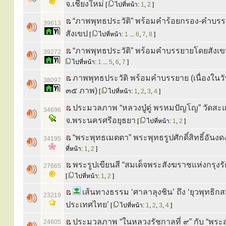
จ.เชียงใหม่
[
ไปที่หน้า:
1
,
2
]
“ภาพพุทธประวัติ” พร้อมคำร้อยกรอง-คำบร
39613
สังเขป
[
ไปที่หน้า:
1
...
6
,
7
,
8
]
“ภาพพุทธประวัติ” พร้อมคำบรรยายโดยสังเ
39272
ไปที่หน้า:
1
...
5
,
6
,
7
]
ภาพพุทธประวัติ พร้อมคำบรรยาย (เนื่องในว
38097
๓๕ ภาพ)
[
ไปที่หน้า:
1
,
2
,
3
,
4
]
ประมวลภาพ “หลวงปู่ดู่ พรหมปัญโญ” วัดสะ
34696
จ.พระนครศรีอยุธยา
[
ไปที่หน้า:
1
,
2
]
“พระพุทธเมตตา” พระพุทธรูปศักดิ์สิทธิ์อันงดง
34195
ที่หน้า:
1
,
2
]
พระรูปเขียนสี “สมเด็จพระสังฆราชแห่งกรุงร
27665
[
ไปที่หน้า:
1
,
2
]
เส้นทางธรรม ‘ศาลาลุงชิน’ ถึง ‘ยุวพุทธิ
23219
ประเทศไทย’
[
ไปที่หน้า:
1
,
2
,
3
,
4
]
ประมวลภาพ “ในหลวงรัชกาลที่ ๙” กับ “พระส
24605