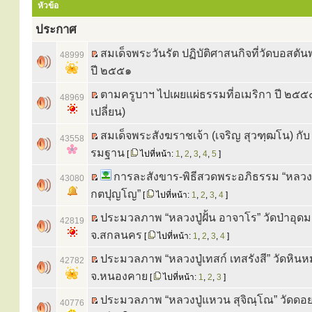
หัวข้อ
ประกาศ
สมเด็จพระวันรัต ปฏิบัติศาสนกิจที่วัดบอสต
48999
ปี ๒๕๕๑
ตามครูบาฯ ไปเผยแผ่ธรรมที่อเมริกา ปี ๒๕๕
48969
เปลี่ยน)
สมเด็จพระสังฆราชเจ้า (เจริญ สุวฑฺฒโน) กั
43558
รมฐาน
[
ไปที่หน้า:
1
,
2
,
3
,
4
,
5
]
การละสังขาร-พิธีสวดพระอภิธรรม “หลว
43080
กตปุญโญ”
[
ไปที่หน้า:
1
,
2
,
3
,
4
]
ประมวลภาพ “หลวงปู่ฝั้น อาจาโร” วัดป่าอุ
42819
จ.สกลนคร
[
ไปที่หน้า:
1
,
2
,
3
,
4
]
ประมวลภาพ “หลวงปู่เทสก์ เทสรังสี” วัดหินห
42782
จ.หนองคาย
[
ไปที่หน้า:
1
,
2
,
3
]
ประมวลภาพ “หลวงปู่แหวน สุจิณฺโณ” วัดดอยแ
40776