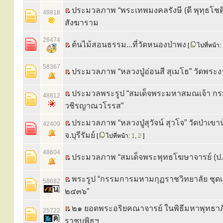
ประมวลภาพ “พระเทพมงคลรังษี (ดี พุทฺธโชติ
48818
สังฆาราม
26474
ต้นไม้สอนธรรม...ที่วัดหนองป่าพง
[
ไปที่หน้า:
58367
ประมวลภาพ “หลวงปู่อ่อนสี สุเมโธ” วัดพระ
ประมวลพระรูป “สมเด็จพระมหาสมณเจ้า ก
48812
วชิรญาณวโรรส”
ประมวลภาพ “หลวงปู่สุวัจน์ สุวโจ” วัดป่าเขา
42409
จ.บุรีรัมย์
[
ไปที่หน้า:
1
,
2
]
48604
ประมวลภาพ “สมเด็จพระพุทธโฆษาจารย์ (ป.อ
พระรูป “กรรมการมหามกุฏราชวิทยาลัย ชุดแ
58682
๒๔๓๖”
๒๑ ยอดพระอริยคณาจารย์ ในพิธีมหาพุทธาภ
25722
ราชบพิธฯ