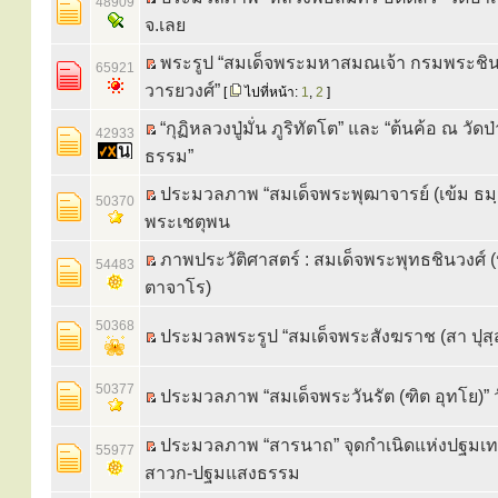
48909
จ.เลย
พระรูป “สมเด็จพระมหาสมณเจ้า กรมพระชินว
65921
วารยวงศ์”
[
ไปที่หน้า:
1
,
2
]
“กุฏิหลวงปู่มั่น ภูริทัตโต” และ “ต้นค้อ ณ วัดป่
42933
ธรรม”
ประมวลภาพ “สมเด็จพระพุฒาจารย์ (เข้ม ธมฺ
50370
พระเชตุพน
ภาพประวัติศาสตร์ : สมเด็จพระพุทธชินวงศ์ 
54483
ตาจาโร)
50368
ประมวลพระรูป “สมเด็จพระสังฆราช (สา ปุสฺ
50377
ประมวลภาพ “สมเด็จพระวันรัต (ฑิต อุทโย)” 
ประมวลภาพ “สารนาถ” จุดกำเนิดแห่งปฐมเ
55977
สาวก-ปฐมแสงธรรม