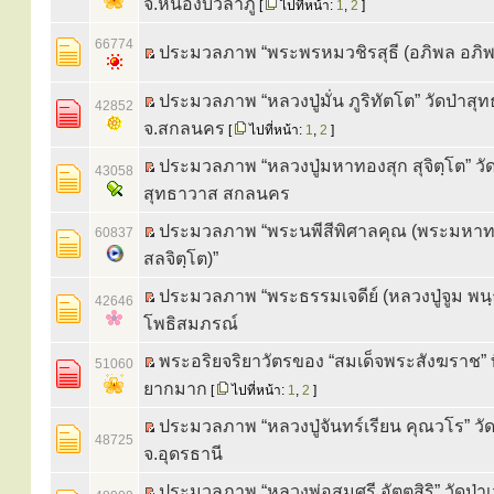
จ.หนองบัวลำภู
[
ไปที่หน้า:
1
,
2
]
66774
ประมวลภาพ “พระพรหมวชิรสุธี (อภิพล อภิพ
ประมวลภาพ “หลวงปู่มั่น ภูริทัตโต” วัดป่าสุ
42852
จ.สกลนคร
[
ไปที่หน้า:
1
,
2
]
ประมวลภาพ “หลวงปู่มหาทองสุก สุจิตฺโต” วัด
43058
สุทธาวาส สกลนคร
ประมวลภาพ “พระนพีสีพิศาลคุณ (พระมหาทอ
60837
สลจิตฺโต)”
ประมวลภาพ “พระธรรมเจดีย์ (หลวงปู่จูม พนฺธ
42646
โพธิสมภรณ์
พระอริยจริยาวัตรของ “สมเด็จพระสังฆราช” ท
51060
ยากมาก
[
ไปที่หน้า:
1
,
2
]
ประมวลภาพ “หลวงปู่จันทร์เรียน คุณวโร” วั
48725
จ.อุดรธานี
ประมวลภาพ “หลวงพ่อสมศรี อัตตสิริ” วัดป่า