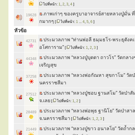
ไปที่หน้า:
1
,
2
,
3
,
4
]
ภาพเก่าๆ ของครูบาอาจารย์สายหลวงปู่มั่น ที
19628
กมากๆ
[
ไปที่หน้า:
1
...
4
,
5
,
6
]
หัวข้อ
ประมวลภาพ “ท่านพ่อลี ธมฺมธโร-พระธุตังคเจด
42731
อโศการาม”
[
ไปที่หน้า:
1
,
2
,
3
]
ประมวลภาพ “หลวงปู่บุดดา ถาวโร” วัดกลางช
44348
เจริญสุข
ประมวลภาพ “หลวงพ่อกัณหา สุขกาโม” วัดป่า
37258
นครราชสีมา
ประมวลภาพ “หลวงปู่ชอบ ฐานสโม” วัดป่าสั
27512
จ.เลย
[
ไปที่หน้า:
1
,
2
]
ประมวลภาพ “หลวงพ่อพุธ ฐานิโย” วัดป่าสาล
28489
จ.นครราชสีมา
[
ไปที่หน้า:
1
,
2
,
3
]
ประมวลภาพ “หลวงปู่ขาว อนาลโย” วัดถ้ำก
21449