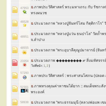
ภาพประวัติศาสตร์ พระมหาเถระ กับ รัชกาลท
47953
ทรงผนวช
48528
ประมวลภาพ “หลวงปู่จันทร์โสม กิตฺติกาโร” ว
ประมวลภาพ “หลวงปู่แว่น ธนปาโล” วัดถ้ำ
48951
จ.ลำปาง
48555
ประมวลภาพ “พระอุบาลีคุณูปมาจารย์ (จันทร์ 
ประมวลภาพ ◆◆◆◆◆◆◆◆◆ ๙ สิ่งมหัศจรรย์ว
23354
ไปที่หน้า:
1
,
2
]
57293
ภาพประวัติศาสตร์ : พระศาสนโศภน (ปลอด อ
ภาพทรงคุณค่าหาชมได้ยาก :: สมเด็จพระสั
52301
พระองค์
ประมวลภาพ “พระธรรมมุนี (หลวงพ่อแพ เขม
58938