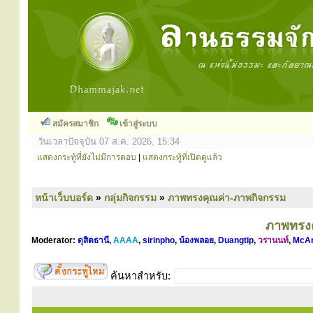
สมัครสมาชิก
เข้าสู่ระบบ
วันเวลาปัจจุบัน 07 ส.ค. 2026, 15:34
แสดงกระทู้ที่ยังไม่มีการตอบ
|
แสดงกระทู้ที่เปิดดูแล้ว
หน้าเว็บบอร์ด
»
กลุ่มกิจกรรม
»
ภาพทรงคุณค่า-ภาพกิจกรรม
ภาพทรงค
Moderator:
ดุสิตธานี
,
AAAA
,
sirinpho
,
น้องพลอย
,
Duangtip
,
วรานนท์
,
McA
ค้นหาสำหรับ: