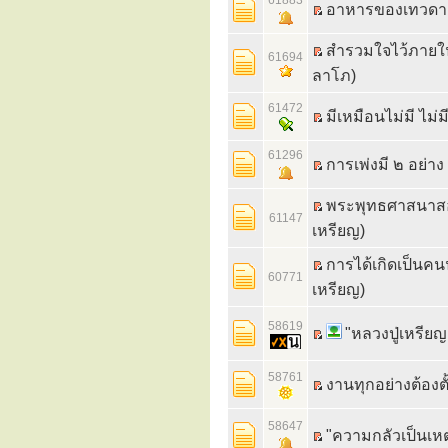
61883
อาหารของเทวดา (
สำรวมใจไว้ภายใน เ
61694
ลาโภ)
61472
มีเหมือนไม่มี ไม่
61296
การเพ่งมี ๒ อย่า
พระพุทธศาสนาสอ
61147
เหรียญ)
การได้เกิดเป็นคน
60771
เหรียญ)
58619
"หลวงปู่เหรี
58761
งานทุกอย่างต้องตั
58647
"ความกลัวเป็นเหต