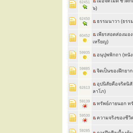
เมื่อจิตไม่ดี ชีวิ
62451
๖)
62450
ธรรมนาวา (ธรรมโ
เพียรสอดส่องมอง
60452
เหรียญ)
59935
อนุปุพพิกถา (หนั
59885
จิตเป็นของฝึกยาก
อุปนิสัยคือจริตนิ
62613
ลาโภ)
59139
ทรัพย์ภายนอก ทร
59530
ความจริงของชีวิ
59285
การฝึกศีลเบื้องต