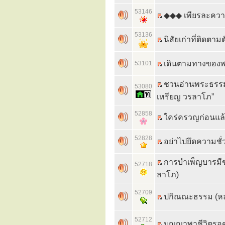
53146
◆◆◆ เพียรละความ
53136
นิสัยเก่าที่ติดตา
เดินตามทางของพร
53101
ชวนอ่านพระธรรมเ
53080
เหรียญ วรลาโภ”
52858
ใคร่ครวญก่อนแล้ว
52828
อย่าไปยึดความชั่
การบำเพ็ญบารมีข
52718
ลาโภ)
52709
ปกิณณะธรรม (หล
52712
บุญญาพาชีวิตรอด