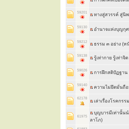
59201
ทางสู่สวรรค์ สู่
59130
อำนาจแห่งบุญกุศ
59212
ธรรม ๓ อย่าง (ห
59138
รู้เท่ากาย รู้เท่า
59026
การฝึกสติปัฏฐาน
59140
ความไม่ยึดมั่นถื
62178
เล่าเรื่องโรคกรร
บุญบารมีเท่านั้น
61975
ลาโภ)