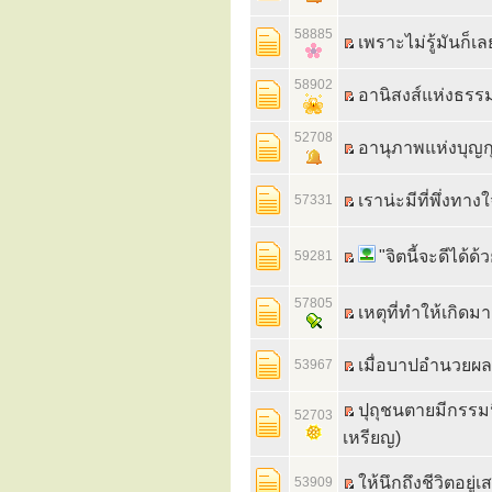
58885
เพราะไม่รู้มันก็เ
58902
อานิสงส์แห่งธรร
52708
อานุภาพแห่งบุญก
เราน่ะมีที่พึ่งทา
57331
"จิตนี้จะดีได้
59281
57805
เหตุที่ทำให้เกิด
เมื่อบาปอำนวยผล
53967
ปุถุชนตายมีกรรมนิ
52703
เหรียญ)
ให้นึกถึงชีวิตอยู
53909