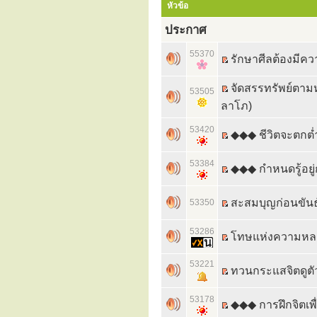
หัวข้อ
ประกาศ
55370
รักษาศีลต้องมีค
จัดสรรทรัพย์ตาม
53505
ลาโภ)
53420
◆◆◆ ชีวิตจะตกต่ำ
53384
◆◆◆ กำหนดรู้อยู่ก
สะสมบุญก่อนขันธ
53350
53286
โทษแห่งความหลงผ
53221
ทวนกระแสจิตดูตั
53178
◆◆◆ การฝึกจิตเพื่อ