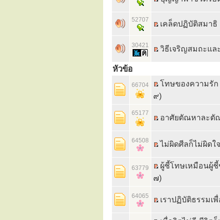
52707
เคล็ดปฏิบัติสมาธ
30421
วิธีเจริญสมถะและ
หัวข้อ
โทษของความรัก 
66704
๙)
65177
อาศัยตัณหาละตัณ
64508
ไม่ผิดศีลก็ไม่ผิ
ผู้ชี้โทษเหมือนผู
63779
๗)
64065
เราปฏิบัติธรรมเพ