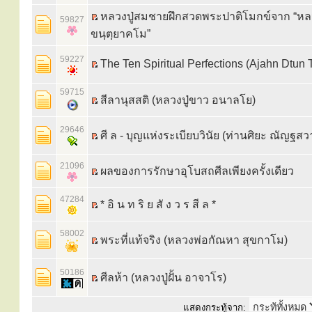
หลวงปู่สมชายฝึกสวดพระปาติโมกข์จาก “หลวง
59827
ขนฺตฺยาคโม”
59227
The Ten Spiritual Perfections (Ajahn Dtun T
59715
สีลานุสสติ (หลวงปู่ขาว อนาลโย)
29646
ศี ล - บุญแห่งระเบียบวินัย (ท่านศิยะ ณัญฐสว
21096
ผลของการรักษาอุโบสถศีลเพียงครั้งเดียว
47284
* อิ น ท ริ ย สั ง ว ร สี ล *
58002
พระที่แท้จริง (หลวงพ่อกัณหา สุขกาโม)
50186
ศีลห้า (หลวงปู่ฝั้น อาจาโร)
แสดงกระทู้จาก: