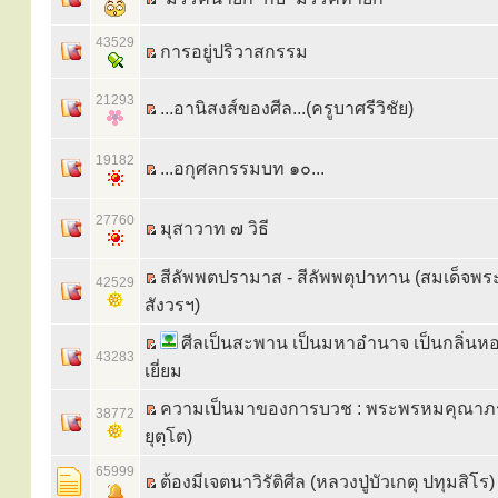
43529
การอยู่ปริวาสกรรม
21293
...อานิสงส์ของศีล...(ครูบาศรีวิชัย)
19182
...อกุศลกรรมบท ๑๐...
27760
มุสาวาท ๗ วิธี
สีลัพพตปรามาส - สีลัพพตุปาทาน (สมเด็จ
42529
สังวรฯ)
ศีลเป็นสะพาน เป็นมหาอำนาจ เป็นกลิ่นห
43283
เยี่ยม
ความเป็นมาของการบวช : พระพรหมคุณาภร
38772
ยุตฺโต)
65999
ต้องมีเจตนาวิรัติศีล (หลวงปู่บัวเกตุ ปทุมสิโร)