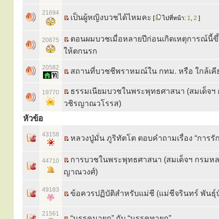
21694
เป็นผู้หญิงบวชได้ไหมคะ
[
ไปที่หน้า:
1
,
2
]
ตอนผมบวชเมื่อหลายปีก่อนเกิดเหตุการณ์นี้ขึ
20875
ให้ตกนรก
20582
สถานที่บวชชีพราหมณ์ใน กทม. หรือ ใกล้เคี
ธรรมเนียมบวชในพระพุทธศาสนา (สมเด็จฯ
19770
วชิรญาณวโรรส)
หัวข้อ
43158
หลวงปู่มั่น ภูริทัตโต ตอบคำถามเรื่อง “การรั
การบวชในพระพุทธศาสนา (สมเด็จฯ กรมหล
44710
ญาณวงศ์)
49183
ข้อควรปฏิบัติสำหรับแม่ชี (แม่ชีจรินทร์ พันธุ์
21561
“มรรคนายก” กับ “มรรคทายก”