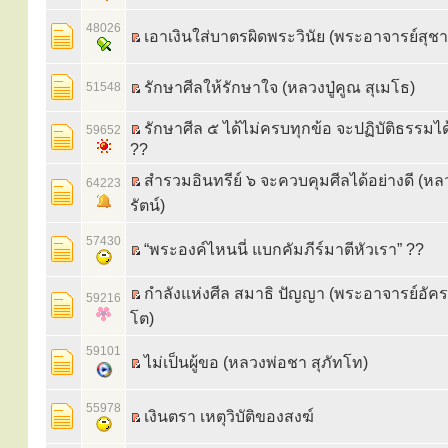
48026
เอาเงินใส่บาตรผิดพระวินัย (พระอาจารย์สุชา
รักษาศีลให้รักษาใจ (หลวงปู่คูณ สุเมโธ)
51548
รักษาศีล ๕ ได้ไม่ครบทุกข้อ จะปฏิบัติธรรมได้
59652
??
สำรวมอินทรีย์ ๖ จะควบคุมศีลได้อย่างดี (หล
64223
รัตน์)
57430
“พระองค์ไหนนี่ แบกคัมภีร์มาตีหัวเรา” ??
กําลังแห่งศีล สมาธิ ปัญญา (พระอาจารย์อัครเ
59216
โต)
59101
ไม่เป็นผู้ขอ (หลวงพ่อชา สุภัทโท)
55978
เงินตรา เหตุวิบัติของสงฆ์