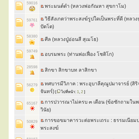
59016
พระมนต์ดํา (หลวงพ่อกัณหา สุขกาโม)
วิธีสังเกตว่าพระสงฆ์รูปใดเป็นพระที่ดี (หลวงป
59761
ปัตโต)
58380
ศีล (หลวงปู่อ่อนสี สุเมโธ)
59749
อบรมพระ (ท่านพ่อเฟื่อง โชติโก)
28598
สิกขา สิกขาบท ลาสิกขา
ทศบารมีวิภาค : พระอุบาลีคุณูปมาจารย์ (สิริ
56279
จันทร์)
[
ไปที่หน้า:
1
,
2
]
การปวารณาไม่ครบ ๓ เดือน (ข้อซักถามใน
65167
วินัย)
การขอขมาคารวะต่อพระเถระ : ธรรมเนียมปฏ
50829
พระสงฆ์