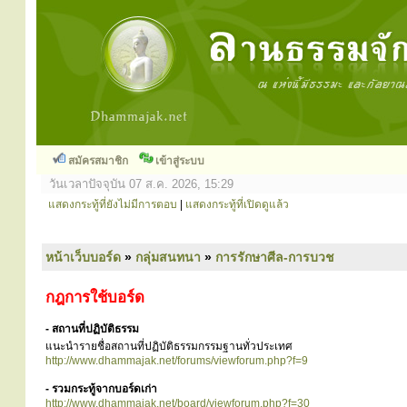
สมัครสมาชิก
เข้าสู่ระบบ
วันเวลาปัจจุบัน 07 ส.ค. 2026, 15:29
แสดงกระทู้ที่ยังไม่มีการตอบ
|
แสดงกระทู้ที่เปิดดูแล้ว
หน้าเว็บบอร์ด
»
กลุ่มสนทนา
»
การรักษาศีล-การบวช
กฎการใช้บอร์ด
- สถานที่ปฏิบัติธรรม
แนะนำรายชื่อสถานที่ปฏิบัติธรรมกรรมฐานทั่วประเทศ
http://www.dhammajak.net/forums/viewforum.php?f=9
- รวมกระทู้จากบอร์ดเก่า
http://www.dhammajak.net/board/viewforum.php?f=30