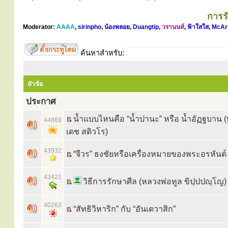
การร
Moderator:
AAAA
,
sirinpho
,
น้องพลอย
,
Duangtip
,
วรานนท์
,
ฟ้าใสใส
,
McAr
ค้นหาสำหรับ:
หัวข้อ
ประกาศ
น้ำแบบไหนคือ “น้ำปานะ” หรือ น้ำอัฏฐบาน 
44869
เดช สติวโร)
43932
“จีวร” ธงชัยหรือเครื่องหมายของพระอรหันต์
43421
วิธีการรักษาศีล (หลวงพ่อทูล ขิปฺปปญฺโญ)
40263
“สัทธิวิหาริก” กับ “อันเตวาสิก”