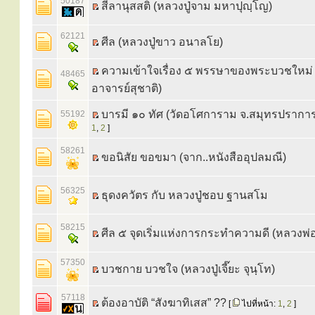
50187
สีลานุสสติ (หลวงปู่จาม มหาปุญฺโญ)
62121
ศีล (หลวงปู่ขาว อนาลโย)
ความเข้าใจเรื่อง ๕ พรรษาของพระบวชใหม่
48465
อาจารย์สุชาติ)
บารมี ๑๐ ทัศ (วัดอโศการาม จ.สมุทรปรากา
55192
1
,
2
]
58261
ขอนิสัย ขอขมา (จาก..หนังสืออุปลมณี)
56325
ธุดงควัตร กับ หลวงปู่ชอบ ฐานสโม
58215
ศีล ๕ จุดเริ่มแห่งการกระทำความดี (หลวงพ่อ
57350
บวชกาย บวชใจ (หลวงปู่เจี๊ยะ จุนฺโท)
57118
ต้องอาบัติ “สังฆาทิเสส” ??
[
ไปที่หน้า:
1
,
2
]