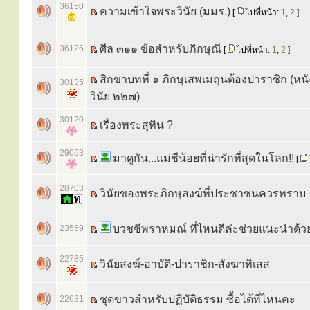
36150
ความเข้าใจพระวินัย (มมร.)
[
ไปที่หน้า:
1
,
2
]
ศีล ๓๑๑ ข้อสำหรับภิกษุณี
36126
[
ไปที่หน้า:
1
,
2
]
สิกขาบทที่ ๑ ภิกษุเสพเมถุนต้องปาราชิก (หน
30135
วินัย ๒๒๗)
30120
เรื่องพระสุทิน ?
29063
มาดูกัน...แม่ชีน้อยที่น่ารักที่สุดในโลก!!
[
28703
วินัยของพระภิกษุสงฆ์ที่ประชาชนควรทราบ
บวชชีพราหมณ์ ที่ไหนดีค่ะช่วยแนะนำด้ว
23559
22785
วินัยสงฆ์-อาบัติ-ปาราชิก-สังฆาทิเสส
ชุดขาวสำหรับปฏิบัติธรรม ซื้อได้ที่ไหนคะ
22631