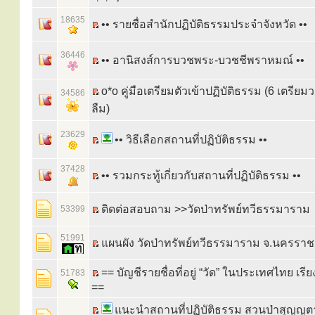
18635
•• รายชื่อสำนักปฏิบัติธรรมประจำจังหวัด ••
36446
•• อานิสงส์การบวชพระ-บวชชีพราหมณ์ ••
o*o คู่มือเตรียมตัวเข้าปฏิบัติธรรม (6 เตรียมว
34586
ลืม)
23629
•• วิธีเลือกสถานที่ปฏิบัติธรรม ••
37428
•• รวมกระทู้เกี่ยวกับสถานที่ปฏิบัติธรรม ••
ติดต่อสอบถาม >>วัดป่าทรัพย์ทวีธรรมาราม
53399
51991
แผนผัง วัดป่าทรัพย์ทวีธรรมาราม จ.นครราช
== บัญชีรายชื่อที่อยู่ “วัด” ในประเทศไทย เรี
51783
==
แนะนำสถานที่ปฏิบัติธรรม สวนป่าสุญญ