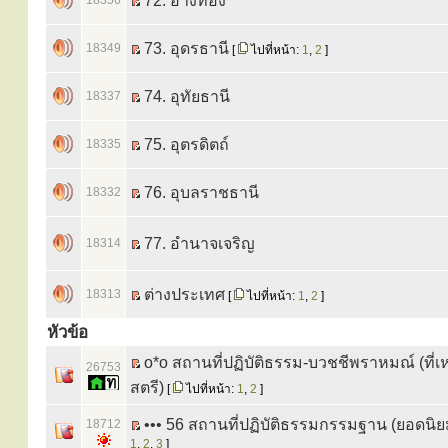
72. อ่างทอง
18356
73. อุดรธานี
18349
[
ไปที่หน้า:
1
,
2
]
74. อุทัยธานี
18337
75. อุตรดิตถ์
18335
76. อุบลราชธานี
18332
77. อำนาจเจริญ
18314
ต่างประเทศ
18313
[
ไปที่หน้า:
1
,
2
]
หัวข้อ
o*o สถานที่ปฏิบัติธรรม-บวชชีพราหมณ์ (ที่
26753
สตรี)
[
ไปที่หน้า:
1
,
2
]
••• 56 สถานที่ปฏิบัติธรรมกรรมฐาน (ยอดนิย
18712
1
,
2
,
3
]