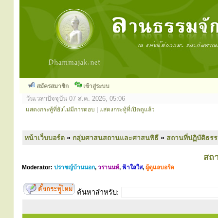
สมัครสมาชิก
เข้าสู่ระบบ
วันเวลาปัจจุบัน 07 ส.ค. 2026, 05:06
แสดงกระทู้ที่ยังไม่มีการตอบ
|
แสดงกระทู้ที่เปิดดูแล้ว
หน้าเว็บบอร์ด
»
กลุ่มศาสนสถานและศาสนพิธี
»
สถานที่ปฏิบัติธร
สถา
Moderator:
ปราชญ์บ้านนอก
,
วรานนท์
,
ฟ้าใสใส
,
ผู้ดูแลบอร์ด
ค้นหาสำหรับ: