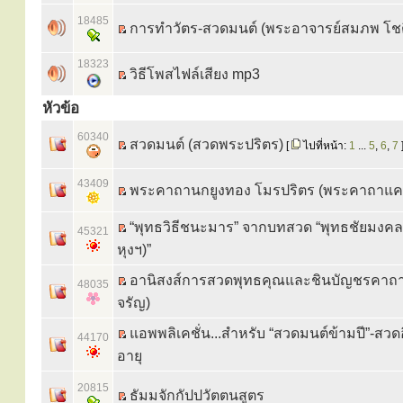
18485
การทำวัตร-สวดมนต์ (พระอาจารย์สมภพ โช
18323
วิธีโพสไฟล์เสียง mp3
หัวข้อ
60340
สวดมนต์ (สวดพระปริตร)
[
ไปที่หน้า:
1
...
5
,
6
,
7
43409
พระคาถานกยูงทอง โมรปริตร (พระคาถาแค
“พุทธวิธีชนะมาร” จากบทสวด “พุทธชัยมงค
45321
หุงฯ)”
อานิสงส์การสวดพุทธคุณและชินบัญชรคาถา
48035
จรัญ)
แอพพลิเคชั่น...สำหรับ “สวดมนต์ข้ามปี”-สวดอิ
44170
อายุ
20815
ธัมมจักกัปปวัตตนสูตร