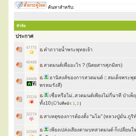
ค้นหาสำหรับ:
หัวข้อ
ประกาศ
47775
คำถวายน้ำพระพุทธเจ้า
40488
สวดมนต์เพื่ออะไร ? (นิตยสารศุภมิตร)
อานิสงส์ของการสวดมนต์ :: สมเด็จพระพุ
34609
พรหมรังสี)
เชื่อหรือไม่..สวดมนต์เพียงไม่กี่นาที บำเ
33118
ทั้ง10
[
ไปที่หน้า:
1
,
2
]
32274
สาเหตุของการต้องตั้ง “นโม” (หลวงปู่มั่น ภูริ
เพียงเปล่งเสียงตามบทสวดมนต์ ก็เปลี่ยนใจเ
32068