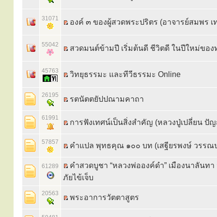
31071
องค์ ๓ ของผู้สวดพระปริตร (อาจารย์สมพร เ
55042
สวดมนต์ข้ามปี เริ่มต้นดี ชีวิตดี ในปีใหม่ของท
45763
วิทยุธรรมะ และทีวีธรรมะ Online
26195
รตนัตตยัปปณามคาถา
61991
การฟังเทศน์เป็นสิ่งสำคัญ (หลวงปู่เปลี่ยน ป
57857
คำแปล พุทธคุณ ๑๐๐ บท (เสฐียรพงษ์ วรรณ
คำสวดบูชา “หลวงพ่อองค์ดำ” เมืองนาลันทา 
61289
ภัยไข้เจ็บ
20563
พระอาการวัตตาสูตร