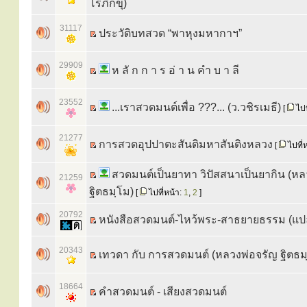
โรภิกขุ)
31117
ประวัติบทสวด “พาหุงมหากาฯ”
29909
ห ลั ก ก า ร อ่ า น คำ บ า ลี
23552
...เราสวดมนต์เพื่อ ???... (ว.วชิรเมธี)
[
ไปท
21277
การสวดอุปปาตะสันติมหาสันติงหลวง
[
ไปที่
สวดมนต์เป็นยาทา วิปัสสนาเป็นยากิน (หล
21259
ฐิตธมฺโม)
[
ไปที่หน้า:
1
,
2
]
20792
หนังสือสวดมนต์-ไหว้พระ-สาธยายธรรม (แป
20343
เทวดา กับ การสวดมนต์ (หลวงพ่อจรัญ ฐิตธม
18664
คำสวดมนต์ - เสียงสวดมนต์