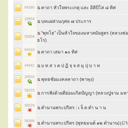
คาถา หัวใจพระเกตุ และ อิติปิโส ๘ ทิศ
64390
20654
บทแผ่ส่วนกุศล ๗ ประการ
“พุทโธ” เป็นหัวใจของมหาสมัยสูตร (หลวงพ่อวิริ
55858
ธโร)
64418
คาถา เสมา ๑๐ ทิศ
บ ท ส ว ด ป ฏิ จฺ จ ส มุ ปฺ บ า ท
44942
20555
พุทธชัยมงคลคาถา (พาหุง)
58203
การฟังด้วยดีย่อมเกิดปัญญา (หลวงปู่จาม มห
58529
ตำนานพระปริตร : เ จ็ ด ตำ น า น
58366
ตำนานพระปริตร (พุทธมนต์ ๑๒ ตำนาน)
[
ไป