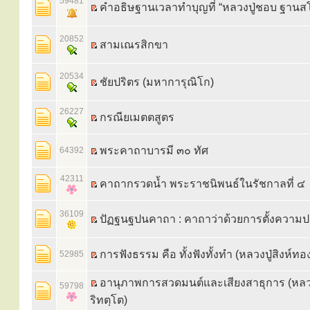
59481
คำอธิษฐานเวลา​ทำบุญที่ “หลวงปู่ชอบ ฐาน​
20852
สามเณรสิกขา
20534
ชัยปริตร (มหาการุณิโก)
26227
กรณียเมตตสูตร
พระคาถาบารมี ๓๐ ทัศ
64392
42311
คาถากรวดน้ำ พระราชนิพนธ์ในรัชกาลที่ ๔
36109
ปัฏฐนฐปนคาถา : คาถาว่าด้วยการตั้งความ
การฟังธรรม คือ ทั้งฟังทั้งทำ (หลวงปู่สิงห์ท
52985
อานุภาพการสวดมนต์และเสียงสาธุการ (หลวงปู
59798
ริทตฺโต)