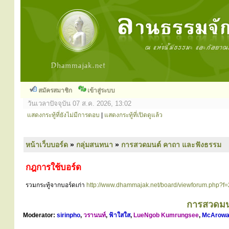
สมัครสมาชิก
เข้าสู่ระบบ
วันเวลาปัจจุบัน 07 ส.ค. 2026, 13:02
แสดงกระทู้ที่ยังไม่มีการตอบ
|
แสดงกระทู้ที่เปิดดูแล้ว
หน้าเว็บบอร์ด
»
กลุ่มสนทนา
»
การสวดมนต์ คาถา และฟังธรรม
กฎการใช้บอร์ด
รวมกระทู้จากบอร์ดเก่า
http://www.dhammajak.net/board/viewforum.php?f
การสวดมน
Moderator:
sirinpho
,
วรานนท์
,
ฟ้าใสใส
,
LueNgob Kumrungsee
,
McArowa