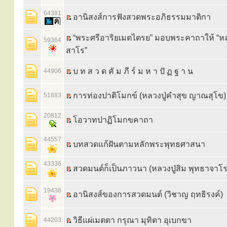
64381
อานิสงส์การฟังสวดพระอภิธรรมมาติกา
“พระศรีอาริยเมตไตรย” มอบพระคาถาให้ “หลวงป
59364
สาโร”
บ ท ส ว ด คั ม ภี ร์ ม ห า ปั ฏ ฐ า น
44906
การท่องปาติโมกข์ (หลวงปู่คำสุข ญาณสุโข)
51883
20812
โอวาทปาฏิโมกขคาถา
44557
บทสวดแก้ฝันตามหลักพระพุทธศาสนา
43336
สวดมนต์ก็เป็นภาวนา (หลวงปู่สิม พุทธาจาโร
19438
อานิสงส์ของการสวดมนต์ (วิชาญ ฤทธิรงค์)
วิธีแผ่เมตตา กรุณา มุทิตา อุเบกขา
44203