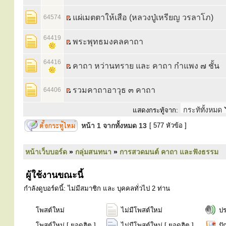
แผ่เมตตาให้เสือ (หลวงปู่เหรียญ วรลาโภ)
64574
64419
พระพุทธมงคลคาถา
64416
คาถา หว่านทราย และ คาถา กำแพง ๗ ชั้น
รวมคาถาอาวุธ ๓ คาถา
64406
แสดงกระทู้จาก:
หน้า
1
จากทั้งหมด
13
[ 577 หัวข้อ ]
หน้าเว็บบอร์ด
»
กลุ่มสนทนา
»
การสวดมนต์ คาถา และฟังธรรม
ผู้ใช้งานขณะนี้
กำลังดูบอร์ดนี้: ไม่มีสมาชิก และ บุคคลทั่วไป 2 ท่าน
โพสต์ใหม่
ไม่มีโพสต์ใหม่
ป
โพสต์ใหม่ [ ยอดฮิต ]
ไม่มีโพสต์ใหม่ [ ยอดฮิต ]
ปั