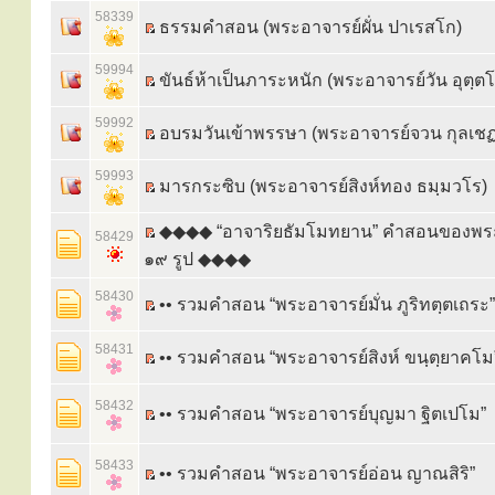
58339
ธรรมคำสอน (พระอาจารย์ผั่น ปาเรสโก)
59994
ขันธ์ห้าเป็นภาระหนัก (พระอาจารย์วัน อุตฺต
59992
อบรมวันเข้าพรรษา (พระอาจารย์จวน กุลเชฏ
59993
มารกระซิบ (พระอาจารย์สิงห์ทอง ธมฺมวโร)
◆◆◆◆ “อาจาริยธัมโมทยาน” คำสอนของพร
58429
๑๙ รูป ◆◆◆◆
58430
•• รวมคำสอน “พระอาจารย์มั่น ภูริทตฺตเถระ”
58431
•• รวมคำสอน “พระอาจารย์สิงห์ ขนฺตฺยาคโม
58432
•• รวมคำสอน “พระอาจารย์บุญมา ฐิตเปโม”
58433
•• รวมคำสอน “พระอาจารย์อ่อน ญาณสิริ”