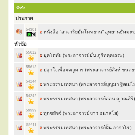
หัวข้อ
ประกาศ
54301
หนังสือ “อาจาริยธัมโมทยาน” อุทยานธัมมะ
หัวข้อ
55612
มุตโตทัย (พระอาจารย์มั่น ภูริทตฺตเถระ)
55613
ปลุกใจเพื่อผจญมาร (พระอาจารย์สิงห์ ขนฺตฺ
54244
พระธรรมเทศนา (พระอาจารย์บุญมา ฐิตเปโ
54242
พระธรรมเทศนา (พระอาจารย์อ่อน ญาณสิริ)
59999
ทุกขสัจจ์ (พระอาจารย์ขาว อนาลโย)
55611
พระธรรมเทศนา (พระอาจารย์ฝั้น อาจาโร）