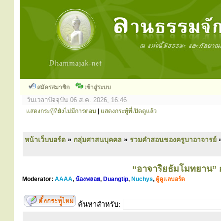
สมัครสมาชิก
เข้าสู่ระบบ
วันเวลาปัจจุบัน 06 ส.ค. 2026, 16:46
แสดงกระทู้ที่ยังไม่มีการตอบ
|
แสดงกระทู้ที่เปิดดูแล้ว
หน้าเว็บบอร์ด
»
กลุ่มศาสนบุคคล
»
รวมคำสอนของครูบาอาจารย์
“อาจาริยธัมโมทยาน” 
Moderator:
AAAA
,
น้องพลอย
,
Duangtip
,
Nuchys
,
ผู้ดูแลบอร์ด
ค้นหาสำหรับ: