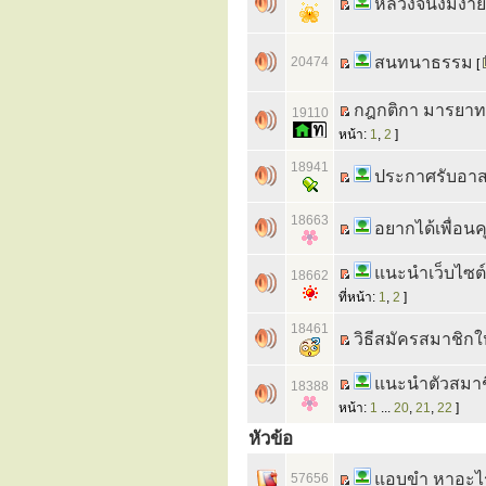
หลวงจีนงมงาย
สนทนาธรรม
20474
[
กฎกติกา มารยาท
19110
หน้า:
1
,
2
]
18941
ประกาศรับอา
18663
อยากได้เพื่อน
แนะนำเว็บไซต์
18662
ที่หน้า:
1
,
2
]
18461
วิธีสมัครสมาชิกใหม
แนะนำตัวสมาชิก
18388
หน้า:
1
...
20
,
21
,
22
]
หัวข้อ
แอบขำ หาอะไร
57656