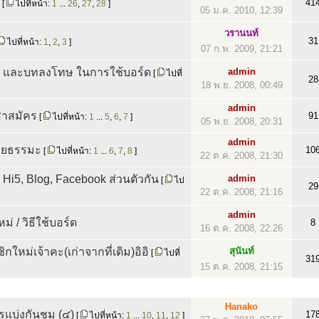
41
[
ไปที่หน้า:
1
...
26
,
27
,
28
]
05 ม.ค. 2010, 12:39
วรานนท์
31
ไปที่หน้า:
1
,
2
,
3
]
07 ก.พ. 2009, 21:21
 และบทลงโทษ ในการใช้บอร์ด
admin
[
ไปที่
28
18 พ.ย. 2008, 00:49
admin
สาสมัคร
91
[
ไปที่หน้า:
1
...
5
,
6
,
7
]
05 พ.ย. 2008, 20:31
admin
คุยธรรมะ
10
[
ไปที่หน้า:
1
...
6
,
7
,
8
]
22 ต.ค. 2008, 21:30
 Hi5, Blog, Facebook ส่วนตัวกัน
admin
[
ไป
29
22 ต.ค. 2008, 21:16
admin
่ / วิธีใช้บอร์ด
8
16 ต.ค. 2008, 22:26
ใหม่เจ้าคะ(เก่าจากที่เดิม)อิอิ
สุนันท์
[
ไปที่
31
15 ต.ค. 2008, 21:15
Hanako
แบ่งกันชม (๔)
17
[
ไปที่หน้า:
1
...
10
,
11
,
12
]