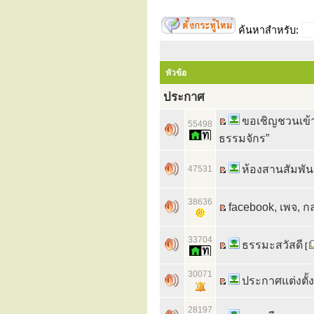
ค้นหาสำหรับ:
หัวข้อ
ประกาศ
ขอเชิญชวนเข้า
55498
ธรรมจักร”
ห้องสานสัมพัน
47531
38636
facebook, เพจ, กล
33704
ธรรมะสวัสดี
[
30071
ประกาศแต่งตั้ง 
28197