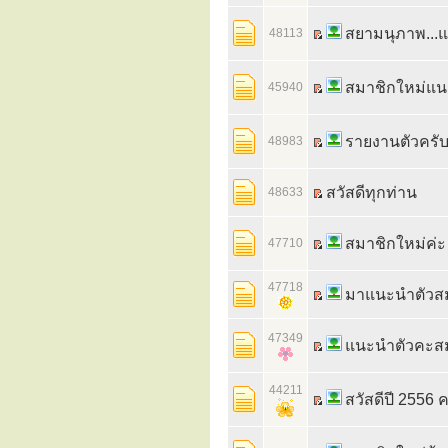
สยามนุภาพ...
48113
สมาชิกใหม่แน
45940
รายงานตัวครั
48983
สวัสดีทุกท่าน
48633
สมาชิกใหม่ค่ะ
47710
47718
มาแนะนำตัวสม
47349
แนะนำตัวคะส
44211
สวัสดีปี 2556 