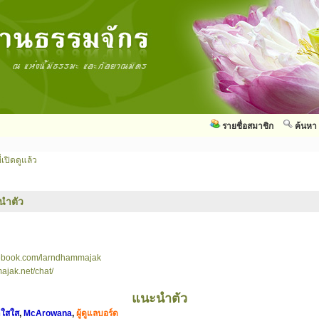
รายชื่อสมาชิก
ค้นหา
่เปิดดูแล้ว
นำตัว
cebook.com/larndhammajak
ajak.net/chat/
แนะนำตัว
าใสใส
,
McArowana
,
ผู้ดูแลบอร์ด