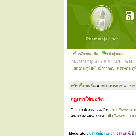
สมัครสมาชิก
เข้าสู่ระบบ
วันเวลาปัจจุบัน 07 ส.ค. 2026, 06:58
แสดงกระทู้ที่ยังไม่มีการตอบ
|
แสดงกระทู้ที
หน้าเว็บบอร์ด
»
กลุ่มสนทนา
»
แนะ
กฎการใช้บอร์ด
Facebook ลานธรรมจักร -
http://www.fa
ห้องแชดสนทนาธรรม -
http://www.dhamm
Moderator:
ปราชญ์บ้านนอก
,
วรานนท์
,
ฟ้