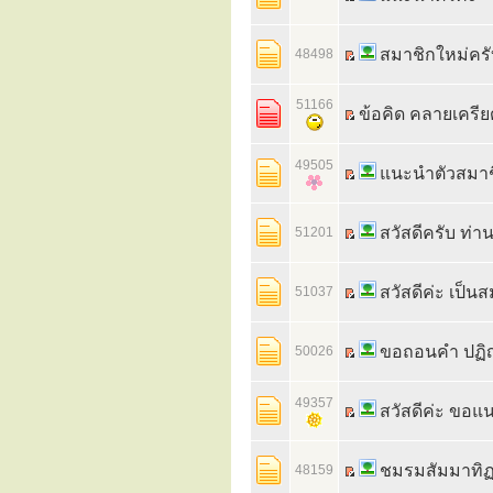
สมาชิกใหม่คร
48498
51166
ข้อคิด คลายเครี
49505
แนะนำตัวสมาช
สวัสดีครับ ท่
51201
สวัสดีค่ะ เป็
51037
ขอถอนคำ ปฏิญ
50026
49357
สวัสดีค่ะ ขอ
ชมรมสัมมาทิฏ
48159