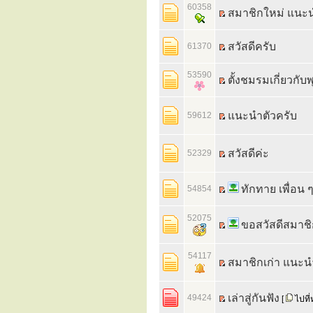
60358
สมาชิกใหม่ แนะน
สวัสดีครับ
61370
53590
ตั้งชมรมเกี่ยวกั
แนะนำตัวครับ
59612
สวัสดีค่ะ
52329
ทักทาย เพื่อน ๆ
54854
52075
ขอสวัสดีสมาช
54117
สมาชิกเก่า แนะน
เล่าสู่กันฟัง
49424
[
ไปที่