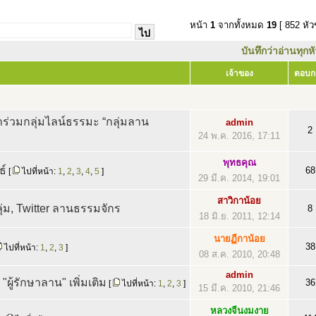
หน้า
1
จากทั้งหมด
19
[ 852 หัว
บันทึกว่าอ่านทุกห
เจ้าของ
ตอบก
ร่วมกลุ่มไลน์ธรรมะ “กลุ่มลาน
admin
2
24 พ.ค. 2016, 17:11
พุทธคุณ
ธ์
68
[
ไปที่หน้า:
1
,
2
,
3
,
4
,
5
]
29 มี.ค. 2014, 19:01
สาวิกาน้อย
ุ่ม, Twitter ลานธรรมจักร
8
18 มิ.ย. 2011, 12:14
นายฏีกาน้อย
38
ไปที่หน้า:
1
,
2
,
3
]
08 ส.ค. 2010, 20:48
admin
"ผู้รักษาลาน" เพิ่มเติม
36
[
ไปที่หน้า:
1
,
2
,
3
]
15 มี.ค. 2010, 21:46
หลวงจีนงมงาย