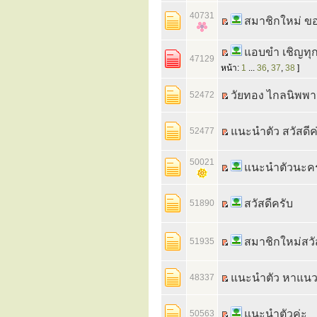
40731
สมาชิกใหม่ ข
แอบขำ เชิญทุ
47129
หน้า:
1
...
36
,
37
,
38
]
วัยทอง ไกลนิพพ
52472
แนะนำตัว สวัสดีค
52477
50021
แนะนำตัวนะคร
สวัสดีครับ
51890
สมาชิกใหม่สวั
51935
แนะนำตัว หาแนว
48337
แนะนำตัวค่ะ
50563