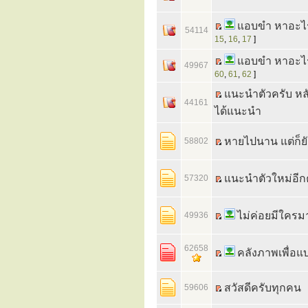
แอบขำ หาอะไร
54114
15
,
16
,
17
]
แอบขำ หาอะไร
49967
60
,
61
,
62
]
แนะนำตัวครับ หลัง
44161
ได้แนะนำ
หายไปนาน แต่ก็ยั
58802
แนะนำตัวใหม่อีกค
57320
ไม่ค่อยมีใคร
49936
62658
คลังภาพเพื่อแบ
สวัสดีครับทุกคน
59606