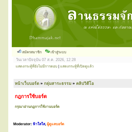
สมัครสมาชิก
เข้าสู่ระบบ
วันเวลาปัจจุบัน 07 ส.ค. 2026, 12:28
แสดงกระทู้ที่ยังไม่มีการตอบ
|
แสดงกระทู้ที่เปิดดูแล้ว
หน้าเว็บบอร์ด
»
กลุ่มสาระธรรม
»
คลิปวิดีโอ
กฎการใช้บอร์ด
กรุณาอ่านกฏการใช้งานบอร์ด
Moderator:
ฟ้าใสใส
,
ผู้ดูแลบอร์ด