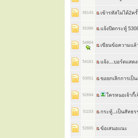
เข้ารหัสไม่ได้2ครั
56143
แจ้งปิดกระทู้ 53
55390
54864
เขียนข้อความแล้ว 
แจ้ง....บอร์ดแสดง
54161
ขอยกเลิกการเป็น
53051
ใครหนอเจ้ากี้เ
52694
กระทู้...เป็นสัทธ
51153
ข้อเสนอแนะ
52665