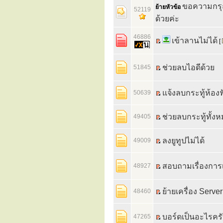
ขอความกรุ
ย้ายหัวข้อ
52119
ด้วยค่ะ
46886
เข้าลานไม่ได้
[
ช่วยลบไอดีด้วย
51845
แจ้งลบกระทู้ห้อง
50639
ช่วยลบกระทู้ทั้ง
49405
ลงยูทูปไม่ได้
49009
สอบถามเรื่องการเ
48927
ย้ายเครื่อง Serve
48460
บอร์ดเป็นอะไรคร
47265