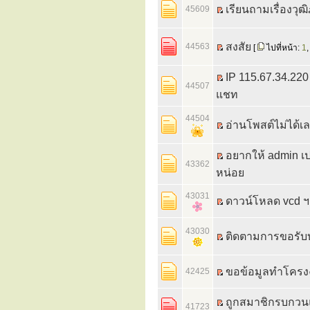
เรียนถามเรื่องวุ
45609
สงสัย
44563
[
ไปที่หน้า:
1
IP 115.67.34.2
44507
แชท
44504
อ่านโพสต์ไม่ได้
อยากให้ admin เป
43362
หน่อย
43031
ดาวน์โหลด vcd ฯล
43030
ติดตามการขอรับ
ขอข้อมูลทำโครงง
42425
ถูกสมาชิกรบกวนแล
41723