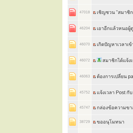
เชิญชวน "สมาชิก
47018
เอาอีกแล้วหนอผู้
46204
เกิดปัญหาเวลาเข้
46070
สมาชิกได้แจ้ง
46072
ต้องการเปลี่ยน p
46063
แจ้งเวลา Post กั
45752
กล่องข้อความข
45747
ขออนุโมทนา
38729