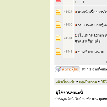
1
,
2
,
3
]
แนะนำเรื่องการโ
41627
รบกวนลบกระทู้แล
41606
เรียนท่านadmin 
41581
ศาสนาเสื่อมเสีย
ขออธิบายหน่อย
41541
หน้า
1
จากทั้งห
หน้าเว็บบอร์ด
»
กลุ่มกิจกรรม
»
วิธี
ผู้ใช้งานขณะนี้
่กำลังดูบอร์ดนี้: ไม่มีสมาชิก และ บุคคล