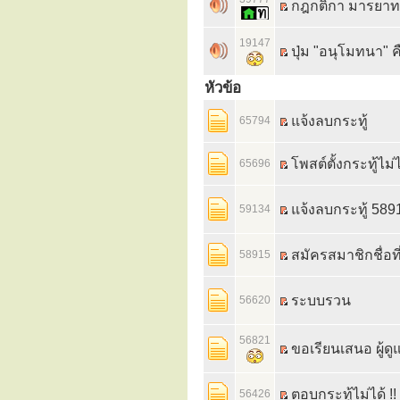
กฎกติกา มารยาท
19147
ปุ่ม "อนุโมทนา" 
หัวข้อ
แจ้งลบกระทู้
65794
โพสต์ตั้งกระทู้ไม่ไ
65696
แจ้งลบกระทู้ 5891
59134
สมัครสมาชิกชื่อที
58915
ระบบรวน
56620
56821
ขอเรียนเสนอ ผู้ด
ตอบกระทู้ไม่ได้ !!
56426