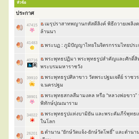
หัวข้อ
ประกาศ
เมรุปราสาทพญานกหัสดีลิงค์ พิธีถวายเพลิ
47415
ล้านนา
41483
พระบฏ : ภูมิปัญญาไทยในจิตรกรรมไทยประ
พระพุทธปฏิมา พระพุทธรูปสำคัญและศักดิ์สิท
40716
พระบรมมหาราชวัง
พระพุทธรูปศิลาขาว วัดพระปฐมเจดีย์ ราชว
39910
จ.นครปฐม
พระพุทธสกลสีมามงคล หรือ “หลวงพ่อขาว” 
38901
พิทักษ์ปุณณาราม
พระพุทธรูปแห่งบามิยัน และพระคัมภีร์พุทธเก่
34022
ในโลก
ตำนาน “ยักษ์วัดแจ้ง-ยักษ์วัดโพธิ์” และตำนา
26201