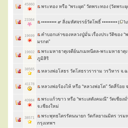
45860
พระทอง หรือ “พระผุด” วัดพระทอง (วัดพระผุด)
23364
••••••••• ๙ สิ่งมหัศจรรย์วัดโพธิ์ •••••••••
[
ไปท
คำบอกเล่าของหลวงปู่มั่น เรื่องประวัติของ “
19699
มรกต”
พระมหาธาตุเจดีย์นภเมทนีดล-พระมหาธาตุเ
19602
ภูมิสิริ
38565
หลวงพ่อโสธร วัดโสธรวราราม วรวิหาร จ.ฉ
41178
หลวงพ่อร้องไห้ หรือ “หลวงพ่อโต” วัดสี่ร้อย 
พระแก้วขาว หรือ “พระเสตังคมณี” วัดเชียงมั
40984
จ.เชียงใหม่
พระพุทธไตรรัตนนายก วัดกัลยาณมิตร วรม
38571
กรุงเทพฯ