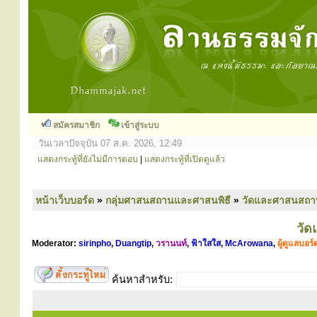
สมัครสมาชิก
เข้าสู่ระบบ
วันเวลาปัจจุบัน 07 ส.ค. 2026, 12:49
แสดงกระทู้ที่ยังไม่มีการตอบ
|
แสดงกระทู้ที่เปิดดูแล้ว
หน้าเว็บบอร์ด
»
กลุ่มศาสนสถานและศาสนพิธี
»
วัดและศาสนสถา
วั
Moderator:
sirinpho
,
Duangtip
,
วรานนท์
,
ฟ้าใสใส
,
McArowana
,
ผู้ดูแลบอร์
ค้นหาสำหรับ: