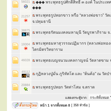
56021
◆◆◆ พระพุทธรูปศักดิ์สิทธิ์ ๓ องค์ ในประเทศ
◆◆◆
พระพุทธรูปหยกขาว หรือ “หลวงพ่อขาว” วัดเ
21257
จ.ปทุมธานี
38875
พระพุทธรัตนมงคลมหามุนี วัดบูรพาภิราม จ.ร
พระพุทธมหาสุวรรณปฏิมากร (หลวงพ่อทองค
19304
ไตรมิตรวิทยาราม
พระพุทธเบญจนวมงคลกาญจน์ วัดลาดขาม จ
46028
49112
กุฏิหลวงปู่มั่น ภูริทัตโต และ “ต้นค้อ” ณ วัดป
20884
พระพุทธรูปหยก วัดท่าโสม จ.ตราด
แสดงกระทู้จาก:
หน้า
1
จากทั้งหมด
8
[ 358 หัวข้อ ]