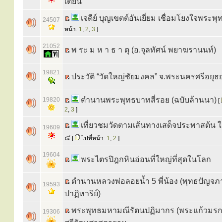
เตียน
เจดีย์ บุญเขตต์อันเยี่ยม เชื่อมโยงใจพระพุ
24507
หน้า:
1
,
2
,
3
]
21052
พ ระ ม ห า ธ า ตุ (อ.จุลทัศน์ พยาฆรานนท์)
19821
ประวัติ “วัดใหญ่ชัยมงคล” จ.พระนครศรีอยุธ
ตำนานพระพุทธบาทสี่รอย (ฉบับล้านนา)
19820
[
2
,
3
]
เที่ยวชมวัดตามเส้นทางเสด็จประพาสต้น ใ
19609
๕
[
ไปที่หน้า:
1
,
2
]
19604
พระไตรปิฎกหินอ่อนที่ใหญ่ที่สุดในโลก
ตำนานหลวงพ่อลอยน้ำ 5 พี่น้อง (พุทธปัญจภา
19593
ปาฏิหาริย์)
พระพุทธมหามณีรัตนปฏิมากร (พระแก้วมรก
19306