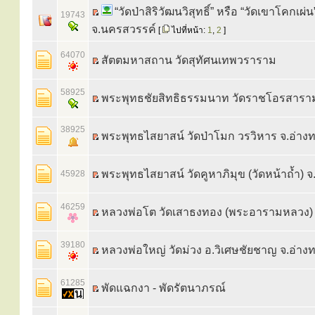
“วัดป่าสิริวัฒนวิสุทธิ์” หรือ “วัดเขาโคกเผ่น
19743
จ.นครสวรรค์
[
ไปที่หน้า:
1
,
2
]
64070
สัตตมหาสถาน วัดสุทัศนเทพวราราม
58925
พระพุทธชัยสิทธิธรรมนาท วัดราชโอรสารา
38925
พระพุทธไสยาสน์ วัดป่าโมก วรวิหาร จ.อ่าง
พระพุทธไสยาสน์ วัดคูหาภิมุข (วัดหน้าถ้ำ) 
45928
46259
หลวงพ่อโต วัดเสาธงทอง (พระอารามหลวง) จ
39180
หลวงพ่อใหญ่ วัดม่วง อ.วิเศษชัยชาญ จ.อ่าง
61285
พัดแฉกงา - พัดรัตนาภรณ์