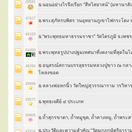
28581
นอนอย่างไรจึงเรียก “สีหไสยาสน์” (มหานาลั
47627
พระสุภัทรบพิตร วนอุทยานภูเขาไฟกระโดง จ.บ
46320
“พระพุทธมหาธรรมราชา” วัดไตรภูมิ จ.เพชร
61950
พระพุทธรูปปางปฐมเทศนาที่งดงามที่สุดในโ
อนุสรณ์สถานบรรลุธรรมหลวงปู่ขาว ณ กลางท
48393
โหล่งขอด
39898
หลวงพ่อหกนิ้ว วัดใหญ่สุวรรณาราม วรวิหาร 
28577
พุทธเจดีย์ ๔ ประเภท
59906
ถ้ำสุกรขาตา, ถ้ำหมูขุด, ถ้ำคางหมู, ถ้ำพระส
ประวัติและความสำคัญ “วัดมกุฏกษัตริยารา
47918