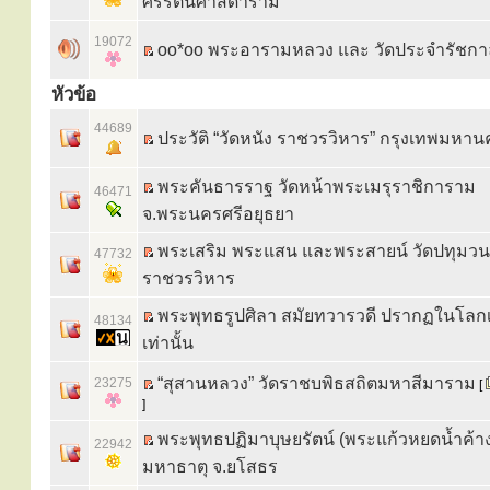
ศรีรัตนศาสดาราม
19072
oo*oo พระอารามหลวง และ วัดประจำรัชกา
หัวข้อ
44689
ประวัติ “วัดหนัง ราชวรวิหาร” กรุงเทพมหาน
พระคันธารราฐ วัดหน้าพระเมรุราชิการาม
46471
จ.พระนครศรีอยุธยา
พระเสริม พระแสน และพระสายน์ วัดปทุมว
47732
ราชวรวิหาร
พระพุทธรูปศิลา สมัยทวารวดี ปรากฏในโลกเพ
48134
เท่านั้น
“สุสานหลวง” วัดราชบพิธสถิตมหาสีมาราม
23275
[
]
พระพุทธปฏิมาบุษยรัตน์ (พระแก้วหยดน้ำค้าง
22942
มหาธาตุ จ.ยโสธร