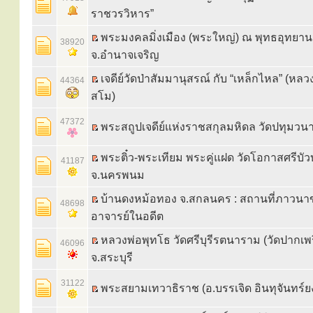
ราชวรวิหาร”
พระมงคลมิ่งเมือง (พระใหญ่) ณ พุทธอุทยาน
38920
จ.อำนาจเจริญ
เจดีย์วัดป่าสัมมานุสรณ์ กับ “เหล็กไหล” (หลว
44364
สโม)
47372
พระสถูปเจดีย์แห่งราชสกุลมหิดล วัดปทุมวน
พระติ๋ว-พระเทียม พระคู่แฝด วัดโอกาสศรีบั
41187
จ.นครพนม
บ้านดงหม้อทอง จ.สกลนคร : สถานที่ภาวนา
48698
อาจารย์ในอดีต
หลวงพ่อพุทโธ วัดศรีบุรีรตนาราม (วัดปากเพ
46096
จ.สระบุรี
31122
พระสยามเทวาธิราช (อ.บรรเจิด อินทุจันทร์ย