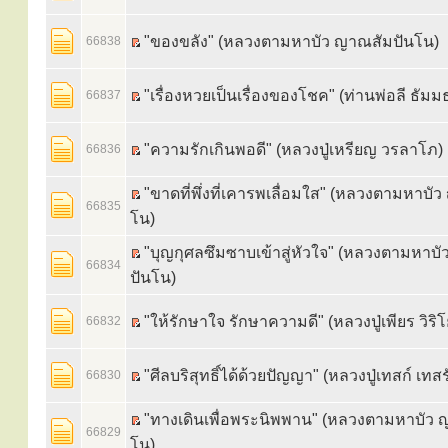
"ของขลัง" (หลวงตามหาบัว ญาณสัมปันโน)
66838
"เรื่องหวยเป็นเรื่องของโชค" (ท่านพ่อลี ธัมม
66837
"ความรักเกินพอดี" (หลวงปู่เหรียญ วรลาโภ)
66836
"ขาดที่พึ่งที่เคารพเลื่อมใส" (หลวงตามหาบั
66835
โน)
"บุญกุศลซึมซาบเข้าสู่หัวใจ" (หลวงตามหาบ
66834
ปันโน)
"ให้รักษาใจ รักษาความดี" (หลวงปู่เพียร วิริโ
66832
"ศีลบริสุทธิ์ได้ด้วยปัญญา" (หลวงปู่เทสก์ เทสรั
66830
"ทางเดินเพื่อพระนิพพาน" (หลวงตามหาบัว 
66829
โน)