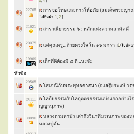
3
,
4
]
การขอโทษและการให้อภัย (สมเด็จพระญาณ
22765
ไปที่หน้า:
1
,
2
]
21621
สาราณียาธรรม ๖ : หลักแห่งความสามัคคี
20075
แด่คุณครู...ด้วยดวงใจ ใน ๑๖ มกรา
[
ไปที่หน้
19969
เด็กที่ดีต้องมี ๕ ดี...นะจ๊ะ
หัวข้อ
29565
โสเภณีกับพระพุทธศาสนา (อ.เสฐียรพงษ์ ว
โลกียธรรมกับโลกุตตรธรรมแบ่งแยกอย่างไร ? 
26111
ญญานุภาพ)
หลวงตามหาบัว เล่าถึงวินาทีมรณภาพของหลวง
38890
หลวงปู่มั่น