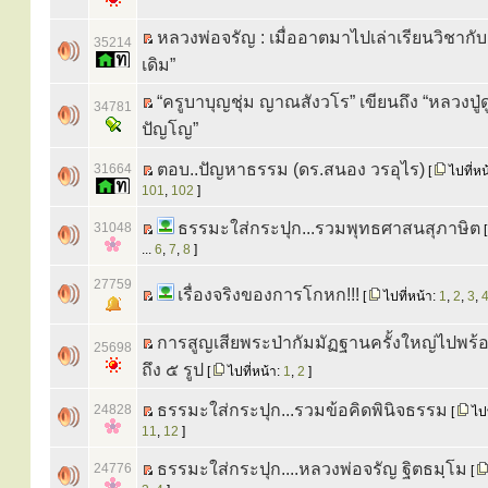
หลวงพ่อจรัญ : เมื่ออาตมาไปเล่าเรียนวิชากั
35214
เดิม”
“ครูบาบุญชุ่ม ญาณสังวโร” เขียนถึง “หลวงปู่ด
34781
ปัญโญ”
ตอบ..ปัญหาธรรม (ดร.สนอง วรอุไร)
31664
[
ไปที่หน
101
,
102
]
ธรรมะใส่กระปุก...รวมพุทธศาสนสุภาษิต
31048
...
6
,
7
,
8
]
27759
เรื่องจริงของการโกหก!!!
[
ไปที่หน้า:
1
,
2
,
3
,
การสูญเสียพระป่ากัมมัฏฐานครั้งใหญ่ไปพร้อ
25698
ถึง ๕ รูป
[
ไปที่หน้า:
1
,
2
]
ธรรมะใส่กระปุก...รวมข้อคิดพินิจธรรม
24828
[
ไปท
11
,
12
]
ธรรมะใส่กระปุก....หลวงพ่อจรัญ ฐิตธมฺโม
24776
[