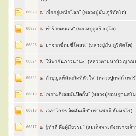
"เพื่ออยู่เหนือโลก" (หลวงปู่มั่น ภูริทัตโต)
66828
"ทำร้ายตนเอง" (หลวงปู่ดูลย์ อตุโล)
66827
"มาจากขี้ตมขี้โคลน" (หลวงปู่มั่น ภูริทัตโต)
66826
"ให้พากันภาวนานะ" (หลวงตามหาบัว ญาณส
66824
"ตัวบุญแท้มันเกิดที่หัวใจ" (หลวงปู่เทสก์ เทสรั
66822
"เพราะกิเลสมันปิดกั้น" (หลวงปู่ชอบ ฐานสโม
66819
"เวลาโกรธ จิตมันเสีย" (ท่านพ่อลี ธัมมธโร)
66818
"ผู้ทำดี คือผู้มีธรรม" (สมเด็จพระสังฆราชเจ้า
66817