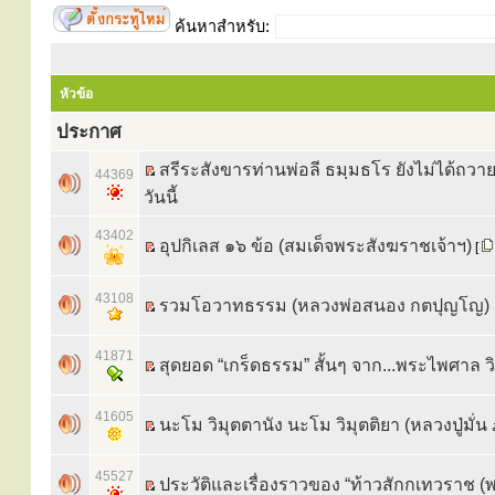
ค้นหาสำหรับ:
หัวข้อ
ประกาศ
สรีระสังขารท่านพ่อลี ธมฺมธโร ยังไม่ได้ถวา
44369
วันนี้
43402
อุปกิเลส ๑๖ ข้อ (สมเด็จพระสังฆราชเจ้าฯ)
[
43108
รวมโอวาทธรรม (หลวงพ่อสนอง กตปุญโญ)
41871
สุดยอด “เกร็ดธรรม” สั้นๆ จาก...พระไพศาล 
41605
นะโม วิมุตตานัง นะโม วิมุตติยา (หลวงปู่มั่น 
45527
ประวัติและเรื่องราวของ “ท้าวสักกเทวราช (พ