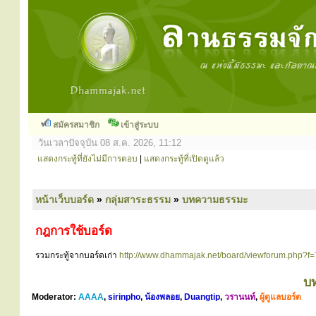
สมัครสมาชิก
เข้าสู่ระบบ
วันเวลาปัจจุบัน 08 ส.ค. 2026, 11:12
แสดงกระทู้ที่ยังไม่มีการตอบ
|
แสดงกระทู้ที่เปิดดูแล้ว
หน้าเว็บบอร์ด
»
กลุ่มสาระธรรม
»
บทความธรรมะ
กฎการใช้บอร์ด
รวมกระทู้จากบอร์ดเก่า
http://www.dhammajak.net/board/viewforum.php?f=
บ
Moderator:
AAAA
,
sirinpho
,
น้องพลอย
,
Duangtip
,
วรานนท์
,
ผู้ดูแลบอร์ด