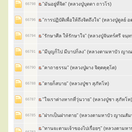
"มันอยู่ที่จิต" (หลวงปู่บุดดา ถาวโร)
66798
"การปฏิบัติเพื่อให้ถึงจิตถึงใจ" (หลวงปู่ดูลย์ อ
66796
"รักษาศีล ให้รักษาใจ" (หลวงปู่จันทร์ศรี จนฺท
66794
"มีบุญก็ไป มีบาปก็ลง" (หลวงตามหาบัว ญาณ
66791
"คาถาธรรม" (หลวงปู่ผาง จิตฺตคุตฺโต)
66790
"ตายก็สบาย" (หลวงปู่ชา สุภัทโท)
66788
"ใจเราต่างหากที่วุ่นวาย" (หลวงปู่ชา สุภัทโท
66787
"ฝากเป็นฝากตาย" (หลวงตามหาบัว ญาณสัม
66785
"ทานจะตามเจ้าของไปเรื่อยๆ" (หลวงตามหา