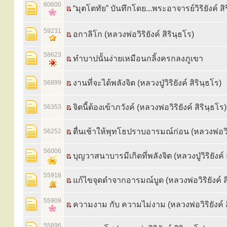
60600
“มุตโตทัย” บันทึกโดย...พระอาจารย์วิริยังค์ สิ
59231
อกาลิโก (หลวงพ่อวิริยังค์ สิรินฺธโร)
58623
ทำบาปนั้นง่ายเหมือนกลิ้งครกลงภูเขา
งานที่จะได้พลังจิต (หลวงปู่วิริยังค์ สิรินฺธโร)
56899
จิตนี้ต้องเข้าภวังค์ (หลวงพ่อวิริยังค์ สิรินฺธโร)
56353
ตื่นเช้าให้พุทโธปราบอารมณ์ก่อน (หลวงพ่อวิร
56252
56006
บุญวาสนาบารมีเกิดที่พลังจิต (หลวงปู่วิริยังค์ 
55918
แก้ไขจุดดำจากอารมณ์บูด (หลวงพ่อวิริยังค์ สิ
55909
ความงาม กับ ความไม่งาม (หลวงพ่อวิริยังค์ ส
55896