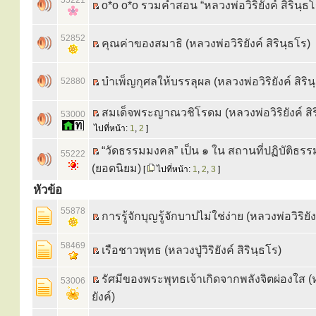
55221
o*o o*o รวมคำสอน “หลวงพ่อวิริยังค์ สิรินฺธโ
52852
คุณค่าของสมาธิ (หลวงพ่อวิริยังค์ สิรินฺธโร)
บำเพ็ญกุศลให้บรรลุผล (หลวงพ่อวิริยังค์ สิริน
52880
สมเด็จพระญาณวชิโรดม (หลวงพ่อวิริยังค์ สิร
53000
ไปที่หน้า:
1
,
2
]
“วัดธรรมมงคล” เป็น ๑ ใน สถานที่ปฏิบัติธ
55222
(ยอดนิยม)
[
ไปที่หน้า:
1
,
2
,
3
]
หัวข้อ
55878
การรู้จักบุญรู้จักบาปไม่ใช่ง่าย (หลวงพ่อวิริยัง
58469
เรือชาวพุทธ (หลวงปู่วิริยังค์ สิรินฺธโร)
รัศมีของพระพุทธเจ้าเกิดจากพลังจิตผ่องใส (ห
53006
ยังค์)