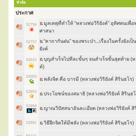
หัวข้อ
ประกาศ
มูลเหตุที่ทำให้ “หลวงพ่อวิริยังค์” อุทิศตนเพื
52756
ศาสนา
“คาถากันฝน” ของพระป่า...เรื่องในครั้งยังเป
52757
ยังค์
บุญสำเร็จไปทีละขั้นๆ จนสำเร็จขั้นสุดท้าย (หล
53015
ค์)
53003
พลังจิต คือ บารมี (หลวงพ่อวิริยังค์ สิรินธโร)
52853
ประโยชน์ของสมาธิ (หลวงพ่อวิริยังค์ สิรินฺธโ
52854
ญาณวิปัสสนาอันละเอียด (หลวงพ่อวิริยังค์ สิร
วิธีฝึกจิตให้มีพลัง (หลวงพ่อวิริยังค์ สิรินฺธโร)
52881