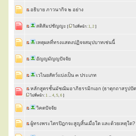
อธิบาย ภาวนากิจ ๒ อย่าง
สติสัมปชัญญะ
[
ไปที่หน้า:
1
,
2
]
เหตุผลที่ทรงแสดงปฏิจจสมุปบาทเช่นนี้
อัญญมัญญปัจจัย
เวไนยสัตว์แบ่งเป็น ๓ ประเภท
หลักสูตรชั้นมัชฌิมอาภิธรรมิกเอก (ธาตุกถาสรูปปั
ไปที่หน้า:
1
...
4
,
5
,
6
]
วิคตปัจจัย
ผู้ทรงพระไตรปิฎกจะสูญสิ้นเมื่อใด และด้วยเหตุใด?