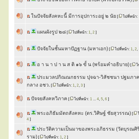
[
ในปัจจัยสังคหะนี้ มีการอุปการะอยู่ ๒ นัย
[
ไปที่หน้า:
แผนผังรูป ๒๘
[
ไปที่หน้า:
1
,
2
]
ปัจจัยในชั้นมหาปัฏฐาน (มหาเอก)
[
ไปที่หน้า:
1
,
2
,
อ า น า ป า น ส ติ ๑๖ ขั้ น (พร้อมคำอธิบาย)
[
ไป
ประมวลปกิณณกธรรม ปุจฉา-วิสัชชนา ปฐมภาค
กลาง อชว.
[
ไปที่หน้า:
1
,
2
,
3
]
ปัจจยสังคหวิภาค
[
ไปที่หน้า:
1
...
4
,
5
,
6
]
พระอภิธัมมัตถสังคหะ (ดร.วิศิษฐ์ ชัยสุวรรณ)
[
ไ
4
]
ประวัติความเป็นมาของพระอภิธรรม (วัดบุรณศิ
ราม)
[
ไปที่หน้า:
1
,
2
]