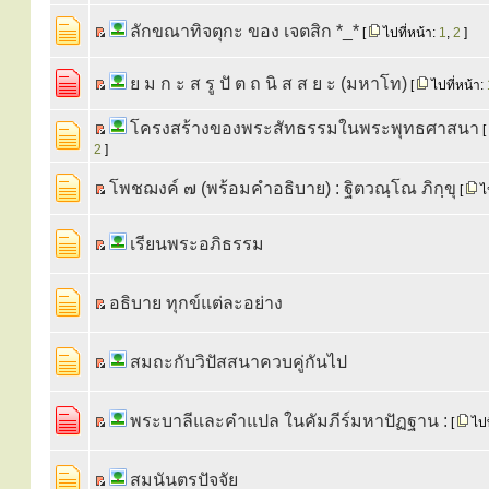
ลักขณาทิจตุกะ ของ เจตสิก *_*
[
ไปที่หน้า:
1
,
2
]
ย ม ก ะ ส รู ปั ต ถ นิ ส ส ย ะ (มหาโท)
[
ไปที่หน้า:
โครงสร้างของพระสัทธรรมในพระพุทธศาสนา
[
2
]
โพชฌงค์ ๗ (พร้อมคำอธิบาย) : ฐิตวณฺโณ ภิกฺขุ
[
ไป
เรียนพระอภิธรรม
อธิบาย ทุกข์แต่ละอย่าง
สมถะกับวิปัสสนาควบคู่กันไป
พระบาลีและคำแปล ในคัมภีร์มหาปัฏฐาน :
[
ไปท
สมนันตรปัจจัย