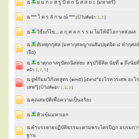
ย ม ก ะ ส รู ปั ต ถ นิ ส ส ย ะ (มหาตรี)
*** ไ ต ร ลั ก ษ ณ์ ***
[
ไปที่หน้า:
1
,
2
]
วิธีแก้ไข... อ กุ ศ ล ก ร ร ม ไม่ให้มีโอกาสส่งผล
ติเหตุกกุศล (มหากุศลญาณสัมปยุตจิต ๔ ทำกุศลที
เจือ)
ธาตุกถาสรูปัตถนิสสยะ สรุปวิธีคิด นัยที่ ๑ ถึงนัยท
หน้า:
1
,
2
,
3
]
จูฬกัมมวิภังคสูตร (๑๓๕) [๕๙๔*อะไรควรเสพ อะไ
เสพ*]
[
ไปที่หน้า:
1
,
2
,
3
]
คุณสมบัติเพื่อความเป็นอริยะ
ติวเข้มมหาเอก
คำบรรยายปฏิบัติธรรมะตามพระไตรปิฎก อบรมการ
ฐาน