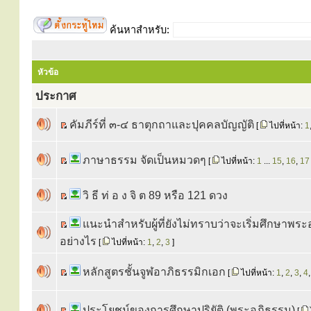
ค้นหาสำหรับ:
หัวข้อ
ประกาศ
คัมภีร์ที่ ๓-๔ ธาตุกถาและปุคคลบัญญัติ
[
ไปที่หน้า:
1
ภาษาธรรม จัดเป็นหมวดๆ
[
ไปที่หน้า:
1
...
15
,
16
,
17
วิ ธี ท่ อ ง จิ ต 89 หรือ 121 ดวง
แนะนำสำหรับผู้ที่ยังไม่ทราบว่าจะเริ่มศึกษาพร
อย่างไร
[
ไปที่หน้า:
1
,
2
,
3
]
หลักสูตรชั้นจูฬอาภิธรรมิกเอก
[
ไปที่หน้า:
1
,
2
,
3
,
4
ประโยชน์ของการศึกษาปริยัติ (พระอภิธรรม)