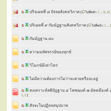
ปริจเฉทที่ ๘ ปัจจยสังคหวิภาค
[
ไปที่หน้า:
1
...
9
,
10
ปริเฉทที่ ๙ กัมมัฏฐานสังคหวิภาค
[
ไปที่หน้า:
1
...
กัมมัฏฐาน ๔๐
ความมหัศจรรย์ของทุกข์
วิโมกข์มีเท่าไหร่
ไม่มีความต้องการไม่ว่าจะตายหรือจะอยู่
สงเคราะห์สติปัฎฐาน ๔ โพชฌงค์ ๗ มัคคมีองค์ 
1
,
2
]
สัจจะในปฏิจจสมุปบาท