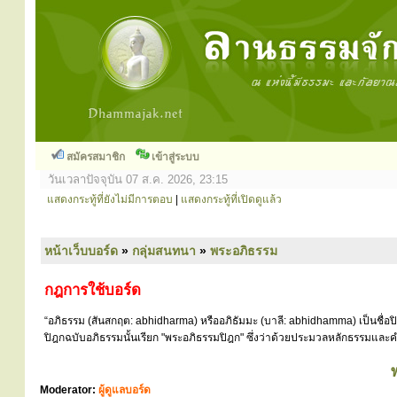
สมัครสมาชิก
เข้าสู่ระบบ
วันเวลาปัจจุบัน 07 ส.ค. 2026, 23:15
แสดงกระทู้ที่ยังไม่มีการตอบ
|
แสดงกระทู้ที่เปิดดูแล้ว
หน้าเว็บบอร์ด
»
กลุ่มสนทนา
»
พระอภิธรรม
กฎการใช้บอร์ด
“อภิธรรม (สันสกฤต: abhidharma) หรืออภิธัมมะ (บาลี: abhidhamma) เป็นชื่อ
ปิฎกฉบับอภิธรรมนั้นเรียก "พระอภิธรรมปิฎก" ซึ่งว่าด้วยประมวลหลักธรรมและคำ
Moderator:
ผู้ดูแลบอร์ด