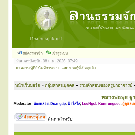
สมัครสมาชิก
เข้าสู่ระบบ
วันเวลาปัจจุบัน 08 ส.ค. 2026, 07:49
แสดงกระทู้ที่ยังไม่มีการตอบ
|
แสดงกระทู้ที่เปิดดูแล้ว
หน้าเว็บบอร์ด
»
กลุ่มศาสนบุคคล
»
รวมคำสอนของครูบาอาจารย์
หลวงพ่อพุธ ฐ
Moderator:
น้องพลอย
,
Duangtip
,
ฟ้าใสใส
,
LueNgob Kumrungsee
,
ผู้ดูแลบ
ค้นหาสำหรับ: