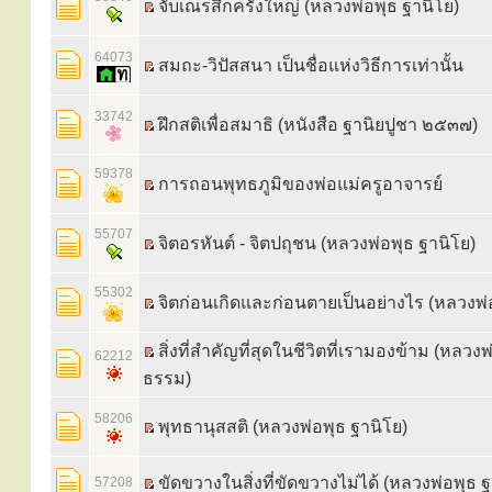
จับเณรสึกครั้งใหญ่ (หลวงพ่อพุธ ฐานิโย)
64073
สมถะ-วิปัสสนา เป็นชื่อแห่งวิธีการเท่านั้น
33742
ฝึกสติเพื่อสมาธิ (หนังสือ ฐานิยปูชา ๒๕๓๗)
59378
การถอนพุทธภูมิของพ่อแม่ครูอาจารย์
55707
จิตอรหันต์ - จิตปถุชน (หลวงพ่อพุธ ฐานิโย)
55302
จิตก่อนเกิดและก่อนตายเป็นอย่างไร (หลวงพ่
สิ่งที่สำคัญที่สุดในชีวิตที่เรามองข้าม (หลว
62212
ธรรม)
58206
พุทธานุสสติ (หลวงพ่อพุธ ฐานิโย)
ขัดขวางในสิ่งที่ขัดขวางไม่ได้ (หลวงพ่อพุธ ฐ
57208