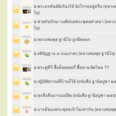
พระอรหันต์ยังร้องไห้ ยังโกรธอยู่หรือ (หลวงพ
59846
โย)
ช่วยกันรักษาวงศ์สกุลพระพุทธศาสนา (หลวงพ
64071
โย)
59851
หลวงพ่อพุธ ฐานิโย ถูกผีหลอก
59842
สติปัฏฐาน ๔ แบบง่ายๆ (หลวงพ่อพุธ ฐานิโย)
58244
พระดูทีวี ซื้อล็อตเตอรี่ ซื้อหวย ผิดไหม ??
66688
ปฏิบัติธรรมที่บ้านก็ได้ (หนังสือ ฐานิยปูชา 
66683
ทุกสิ่งคืออารมณ์จิต (หนังสือ ฐานิยปูชา ๒๕
59845
บารมีของพระพุทธเจ้าไม่เท่ากัน (หลวงพ่อพุธ