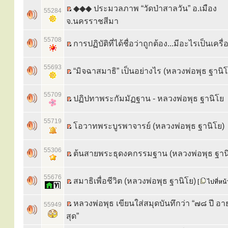
◆◆◆ ประมวลภาพ “วัดป่าสาลวัน” อ.เมือง
55284
จ.นครราชสีมา
55708
การปฏิบัติที่ได้ชื่อว่าถูกต้อง...มีอะไรเป็นเครื่
55693
“มิจฉาสมาธิ” เป็นอย่างไร (หลวงพ่อพุธ ฐานิโ
55709
ปฏิปทาพระกัมมัฏฐาน - หลวงพ่อพุธ ฐานิโย
55719
โอวาทพระบูรพาจารย์ (หลวงพ่อพุธ ฐานิโย)
55306
ต้นสายพระธุดงคกรรมฐาน (หลวงพ่อพุธ ฐาน
55676
สมาธิเพื่อชีวิต (หลวงพ่อพุธ ฐานิโย)
[
ไปที่หน้
หลวงพ่อพุธ เขียนใส่สมุดบันทึกว่า “๗๘ ปี อาย
55949
สุด”