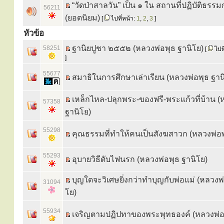
“วัดป่าสาลวัน” เป็น ๑ ใน สถานที่ปฏิบัติธร
56211
(ยอดนิยม)
[
ไปที่หน้า:
1
,
2
,
3
]
หัวข้อ
ฐานิยปูชา ๒๕๕๒ (หลวงพ่อพุธ ฐานิโย)
58251
[
ไปที
]
55677
สมาธิในการศึกษาเล่าเรียน (หลวงพ่อพุธ ฐาน
เหล็กไหล-ปลุกพระ-ของฟรี-พระแก้วที่บ้าน (
57358
ฐานิโย)
55298
คุณธรรมที่ทำให้คนเป็นสังฆสาวก (หลวงพ่อพ
55293
อุบายวิธีดับไฟนรก (หลวงพ่อพุธ ฐานิโย)
บุญใดจะวิเศษยิ่งกว่าทำบุญกับพ่อแม่ (หลวงพ่
31094
โย)
55934
เจริญตามปฏิปทาของพระพุทธองค์ (หลวงพ่อพ