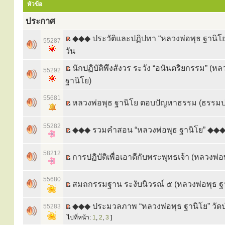
หัวข้อ
ประกาศ
◆◆◆ ประวัติและปฏิปทา “หลวงพ่อพุธ ฐานิโย
55287
วัน
นักปฏิบัติพึงสังวร ระวัง “อนันตริยกรรม” (หล
55292
ฐานิโย)
55681
หลวงพ่อพุธ ฐานิโย ตอบปัญหาธรรม (ธรรมปฏิ
55282
◆◆◆ รวมคำสอน “หลวงพ่อพุธ ฐานิโย” ◆◆
58212
การปฏิบัติเพื่อเอาดีกับพระพุทธเจ้า (หลวงพ่อ
55680
สมถกรรมฐาน ระงับนิวรณ์ ๕ (หลวงพ่อพุธ ฐ
◆◆◆ ประมวลภาพ “หลวงพ่อพุธ ฐานิโย” วัดป
55283
ไปที่หน้า:
1
,
2
,
3
]