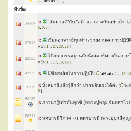
ไปที่หน้า:
1
,
2
]
หัวข้อ
"สัมมาสติ"กับ "สติ" แตกต่างกันอย่างไร
[
26306
5
,
6
,
7
]
เรียนอาจารย์ทุกท่าน รายงานผลการปฏิบัต
27817
หน้า:
1
...
27
,
28
,
29
]
วิปัสนากรรมฐานกับนั่งสมาธิต่างกันอย่า
22506
หน้า:
1
...
17
,
18
,
19
]
มีข้อสงสัยในการปฏิบัติ
47939
[
ไปที่หน้า:
1
...
17
,
1
นั่งสมาธิแล้วรู้สึกว่า ปากขยับเองได้ค่ะ
[
ไปที
18776
5
]
58155
ภาวนารู้เท่าทันทุกข์ (หลวงปู่หลุย จันทสาโร)
56241
ทศบารมีวิภาค - เมตตาบารมี (พระอุบาลีคุณู