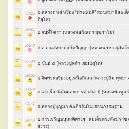
หลวงตาเล่าเรื่อง “ท่านพ่อลี” สอนสมาธิสมเด็
47621
ติสฺโส)
59021
จบที่ใจเรา (หลวงพ่อกัณหา สุขกาโม)
56340
ความสงบ บ่อเกิดปัญญา (หลวงพ่อชา สุภัทโ
65508
ขันธ์ ๕ (หลวงปู่หล้า เขมปตฺโต)
59265
จิตพระอริยะอยู่เหนือกิเลส (หลวงปู่สิม พุทฺธ
48970
เล่าเรื่องนิมิตและการทำสมาธิ (หลวงพ่อทูล
42142
หลวงปู่บุญมา คัมภีรธัมโม สอนกรรมฐาน
การเจริญอนุสสติต่างๆ : สมเด็จพระสังฆราช
19746
สังวร)