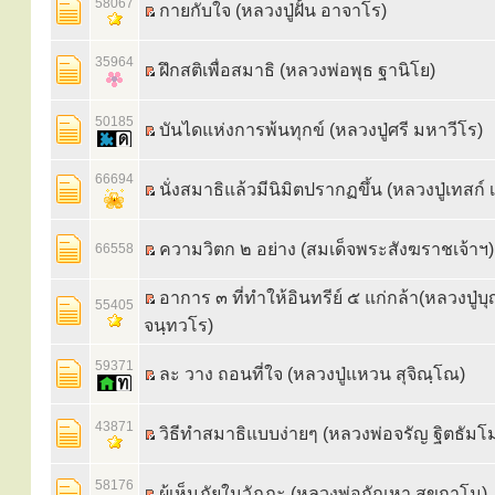
58067
กายกับใจ (หลวงปู่ฝั้น อาจาโร)
35964
ฝึกสติเพื่อสมาธิ (หลวงพ่อพุธ ฐานิโย)
50185
บันไดแห่งการพ้นทุกข์ (หลวงปู่ศรี มหาวีโร)
66694
นั่งสมาธิแล้วมีนิมิตปรากฏขึ้น (หลวงปู่เทสก์ เ
ความวิตก ๒ อย่าง (สมเด็จพระสังฆราชเจ้าฯ)
66558
อาการ ๓ ที่ทำให้อินทรีย์ ๕ แก่กล้า(หลวงปู่บุ
55405
จนฺทวโร)
59371
ละ วาง ถอนที่ใจ (หลวงปู่แหวน สุจิณฺโณ)
43871
วิธีทำสมาธิแบบง่ายๆ (หลวงพ่อจรัญ ฐิตธัมโ
58176
ผู้เห็นภัยในวัฏฏะ (หลวงพ่อกัณหา สุขกาโม)