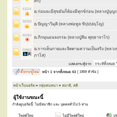
สก์)
61114
ก่อนจะมีสุขมันก็ต้องมีทุกข์ก่อน (หลวงปู่บุญเ
36353
ปัญญาวิมุติ (หลวงพ่อทูล ขิปฺปปญฺโญ)
40363
ภิกษุนอนจงกรม (หลวงปู่สิม พุทฺธาจาโร)
การเห็นกายและจิตตามความเป็นจริง (หลวงปู
50883
ภาโส)
แสดงกระทู้จาก:
หน้า
1
จากทั้งหมด
43
[ 1909 หัวข้อ ]
หน้าเว็บบอร์ด
»
กลุ่มสนทนา
»
สมาธิ, สติ
ผู้ใช้งานขณะนี้
กำลังดูบอร์ดนี้: ไม่มีสมาชิก และ บุคคลทั่วไป 5 ท่าน
โพสต์ใหม่
ไม่มีโพสต์ใหม่
ป