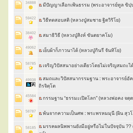
34888
มีปัญญาเลือกเฟ้นธรรม (พระอาจารย์ทูล ขิ
59422
วิธีทดสอบสติ (หลวงปู่สมชาย ฐิตวิริโย)
38402
สมาธิวิธี (หลวงปู่สิงห์ ขันตยาคโม)
49062
เย็บผ้าก็ภาวนาได้ (หลวงปู่กินรี จันทิโย)
58785
เจริญวิปัสสนาอย่างเดียวโดยไม่เจริญสมถะได้
สมถและวิปัสสนากรรมฐาน : พระอาจารย์อัครเ
49938
ถิรจิตฺโต
45584
กรรมฐาน “ธรรมะเปิดโลก” (หลวงพ่อคง จตฺ
58787
พ้นจากความเป็นศพ : พระพรหมมุนี (ผิน สุวโ
มรรคผลนิพพานยังมีอยู่หรือไม่ในปัจจุบัน ?? 
58185