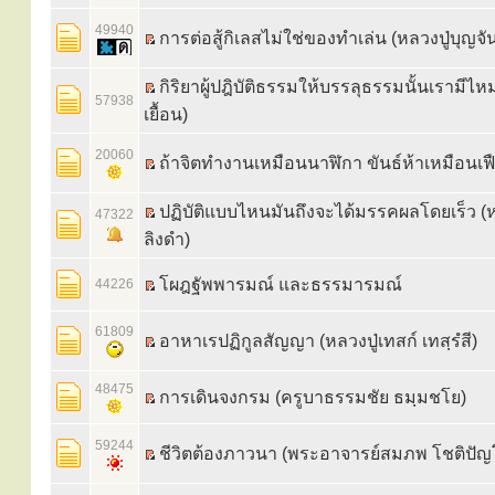
49940
การต่อสู้กิเลสไม่ใช่ของทำเล่น (หลวงปู่บุญจ
กิริยาผู้ปฎิบัติธรรมให้บรรลุธรรมนั้นเรามีไ
57938
เยื้อน)
20060
ถ้าจิตทำงานเหมือนนาฬิกา ขันธ์ห้าเหมือนเฟ
ปฏิบัติแบบไหนมันถึงจะได้มรรคผลโดยเร็ว (
47322
ลิงดำ)
โผฎฐัพพารมณ์ และธรรมารมณ์
44226
61809
อาหาเรปฏิกูลสัญญา (หลวงปู่เทสก์ เทสฺรํสี)
48475
การเดินจงกรม (ครูบาธรรมชัย ธมฺมชโย)
59244
ชีวิตต้องภาวนา (พระอาจารย์สมภพ โชติปั