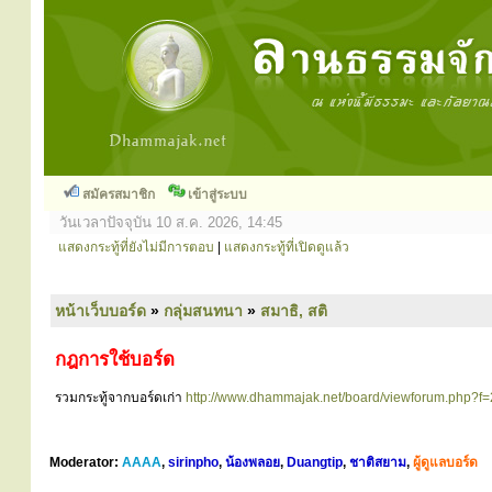
สมัครสมาชิก
เข้าสู่ระบบ
วันเวลาปัจจุบัน 10 ส.ค. 2026, 14:45
แสดงกระทู้ที่ยังไม่มีการตอบ
|
แสดงกระทู้ที่เปิดดูแล้ว
หน้าเว็บบอร์ด
»
กลุ่มสนทนา
»
สมาธิ, สติ
กฎการใช้บอร์ด
รวมกระทู้จากบอร์ดเก่า
http://www.dhammajak.net/board/viewforum.php?f=
Moderator:
AAAA
,
sirinpho
,
น้องพลอย
,
Duangtip
,
ชาติสยาม
,
ผู้ดูแลบอร์ด