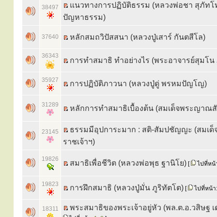
แนวทางการปฏิบัติธรรม (หลวงพ่อชา สุภัทโ
38497
ปัญหาธรรม)
หลักสมถวิปัสสนา (หลวงปู่เสาร์ กันตสีโล)
37640
36343
การทำสมาธิ ทำอย่างไร (พระอาจารย์สุมโน ภ
35927
การปฏิบัติภาวนา (หลวงปู่ดู่ พรหมปัญโญ)
31289
หลักการทำสมาธิเบื้องต้น (สมเด็จพระญาณส
ธรรมมีอุปการะมาก : สติ-สัมปชัญญะ (สมเด็
23145
ราชเจ้าฯ)
19826
สมาธิเพื่อชีวิต (หลวงพ่อพุธ ฐานิโย)
[
ไปที่หน้
19823
การฝึกสมาธิ (หลวงปู่มั่น ภูริทัตโต)
[
ไปที่หน้า
พระสมาธิของพระเจ้าอยู่หัว (พล.ต.อ.วสิษฐ 
18311