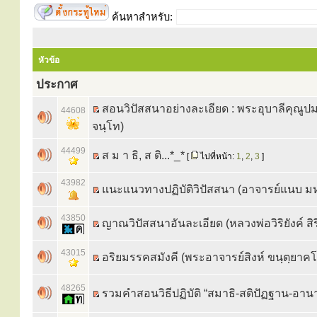
ค้นหาสำหรับ:
หัวข้อ
ประกาศ
สอนวิปัสสนาอย่างละเอียด : พระอุบาลีคุณูปมา
44608
จนฺโท)
44499
ส ม า ธิ, ส ติ...*_*
[
ไปที่หน้า:
1
,
2
,
3
]
43982
แนะแนวทางปฏิบัติวิปัสสนา (อาจารย์แนบ ม
43850
ญาณวิปัสสนาอันละเอียด (หลวงพ่อวิริยังค์ สิร
43015
อริยมรรคสมังคี (พระอาจารย์สิงห์ ขนฺตฺยาค
48265