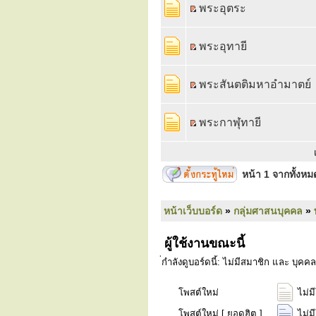
พระอุตระ
พระอุทายี
พระสันตติมหาอำมาตย์
พระกาฬุทายี
หน้า
1
จากทั้งห
หน้าเว็บบอร์ด
»
กลุ่มศาสนบุคคล
»
ผู้ใช้งานขณะนี้
่กำลังดูบอร์ดนี้: ไม่มีสมาชิก และ บุคคล
โพสต์ใหม่
ไม่ม
โพสต์ใหม่ [ ยอดฮิต ]
ไม่ม