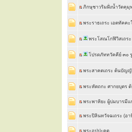
ภิกษุชาวริมฝั่งน้ำวัดคุ
พระราธเถระ เอตทัคคะใ
พระโสณโกฬิวิสเถระ
โปรดภัททวัคคีย์ ๓๐ ร
พระสาคตเถระ ต้นบัญญั
พระหัตถกะ ศากยบุตร ต้
พระพาหิยะ ผู้บ่มบารมีแ
พระปิลินทวัจฉเถระ (อ
พระอุปปะคุต