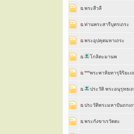
พระสีวลี
ท่านพระสารีบุตรเถระ
พระอุปคุตมหาเถระ
โกลิตะมานพ
***พระพาหิยทารุจิริยะเถร
ประวัติ พระอนุรุทธเ
ประวัติพระมหาปันถกเถ
พระกังขาเรวัตตะ