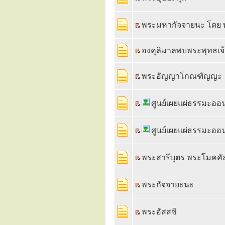
พระมหากัจจายนะ โดย 
องคุลิมาลพบพระพุทธเจ
พระอัญญาโกณฑัญญะ
ศูนย์เผยแผ่ธรรมะอ
ศูนย์เผยแผ่ธรรมะออ
พระสารีบุตร พระโมคค
พระกัจจายะนะ
พระอัสสชิ