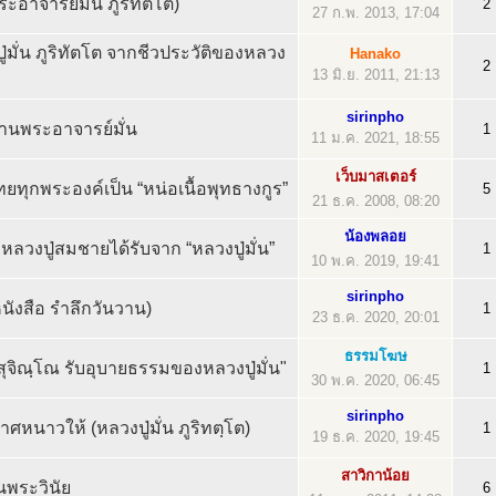
ะอาจารย์มั่น ภูริทัตโต)
2
27 ก.พ. 2013, 17:04
มั่น ภูริทัตโต จากชีวประวัติของหลวง
Hanako
2
13 มิ.ย. 2011, 21:13
sirinpho
่านพระอาจารย์มั่น
1
11 ม.ค. 2021, 18:55
เว็บมาสเตอร์
ยทุกพระองค์เป็น “หน่อเนื้อพุทธางกูร”
5
21 ธ.ค. 2008, 08:20
น้องพลอย
หลวงปู่สมชายได้รับจาก “หลวงปู่มั่น”
1
10 พ.ค. 2019, 19:41
sirinpho
ังสือ รำลึกวันวาน)
1
23 ธ.ค. 2020, 20:01
ธรรมโฆษ
สุจิณฺโณ รับอุบายธรรมของหลวงปู่มั่น"
1
30 พ.ค. 2020, 06:45
sirinpho
เทวดาป้องกันอากาศหนาวให้ (หลวงปู่มั่น‏ ภูริทตฺโต)
1
19 ธ.ค. 2020, 19:45
สาวิกาน้อย
ในพระวินัย
6