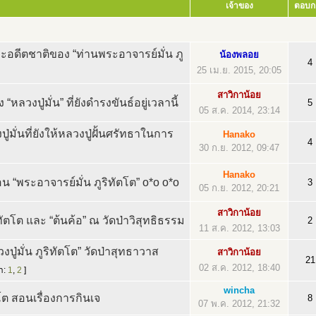
เจ้าของ
ตอบก
ะอดีตชาติของ “ท่านพระอาจารย์มั่น ภู
น้องพลอย
4
25 เม.ย. 2015, 20:05
สาวิกาน้อย
 “หลวงปู่มั่น” ที่ยังดำรงขันธ์อยู่เวลานี้
5
05 ส.ค. 2014, 23:14
มั่นที่ยังให้หลวงปู่ฝั้นศรัทธาในการ
Hanako
4
30 ก.ย. 2012, 09:47
Hanako
 “พระอาจารย์มั่น ภูริทัตโต” o*o o*o
3
05 ก.ย. 2012, 20:21
สาวิกาน้อย
ริทัตโต และ “ต้นค้อ” ณ วัดป่าวิสุทธิธรรม
2
11 ส.ค. 2012, 13:03
ู่มั่น ภูริทัตโต” วัดป่าสุทธาวาส
สาวิกาน้อย
21
02 ส.ค. 2012, 18:40
้า:
1
,
2
]
wincha
ฺโต สอนเรื่องการกินเจ
8
07 พ.ค. 2012, 21:32