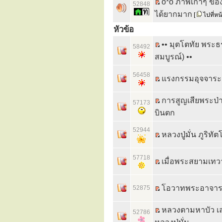
o*o ภาพเก่าๆ ของ
52848
ได้ยากมาก
[
ไปที่หน
หัวข้อ
•• มุตโตทัย พระธ
58492
สมบูรณ์) ••
56458
แรงกรรมอุจจาระร
การสูญเสียพระป่าส
57173
บินตก
52944
หลวงปู่มั่น ภูริท
57718
เมื่อพระสยามเทว
โอวาทพระอาจารย์ม
52875
หลวงตามหาบัว เล
52786