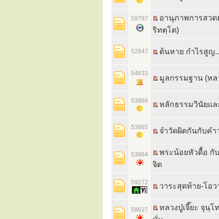
อานุภาพการสวดมนต
59797
ริทตฺโต)
ต้นหาย กำไรสูญ..
52847
54633
มูลกรรมฐาน (หลวงป
53866
หลักธรรมวินัยและธ
53865
จำวัดผิดกันกับคำว
พระน้อยหัวดื้อ กับ
53864
จิต
59272
วาระสุดท้าย-โอวาท
หลวงปู่เจี๊ยะ จุน
58627