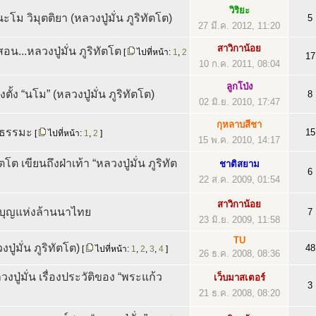
วิริยะ
โม วิมุตติยา (หลวงปู่มั่น ภูริทัตโต)
5
27 มี.ค. 2012, 11:20
สาวิกาน้อย
อน...หลวงปู่มั่น ภูริทัตโต
[
ไปที่หน้า:
1
,
2
17
10 ก.ค. 2011, 08:04
ลูกโป่ง
ั้ง “นโม” (หลวงปู่มั่น ภูริทัตโต)
8
02 มิ.ย. 2010, 17:47
กุหลาบสีชา
คีธรรมะ
15
[
ไปที่หน้า:
1
,
2
]
15 พ.ค. 2010, 14:17
โต เขียนถึงฝ่าเท้า “หลวงปู่มั่น ภูริทัต
ชาติสยาม
6
22 ส.ค. 2009, 01:54
สาวิกาน้อย
ักบุญแห่งล้านนาไทย
7
23 มิ.ย. 2009, 11:58
TU
ู่มั่น ภูริทัตโต)
48
[
ไปที่หน้า:
1
,
2
,
3
,
4
]
26 ธ.ค. 2008, 08:36
ปู่มั่น เรื่องประวัติของ “พระแก้ว
เว็บมาสเตอร์
3
21 ธ.ค. 2008, 08:20