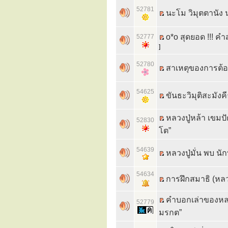
52781
นะโม วิมุตตานัง นะ
o*o สุดยอด !!! คำส
52777
]
52780
สาเหตุของการต้องต
54625
ขันธะวิมุติสะมัง
หลวงปู่หล้า เขมปัต
52830
โต”
54639
หลวงปู่มั่น พบ น
54634
การฝึกสมาธิ (หลวงป
คำบอกเล่าของหลวง
52779
มรกต”