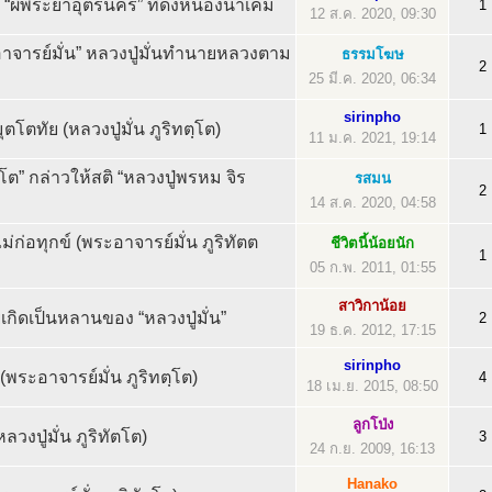
ด “ผีพระยาอุตรนคร” ที่ดงหนองน้ำเค็ม
1
12 ส.ค. 2020, 09:30
าจารย์มั่น” หลวงปู่มั่นทำนายหลวงตาม
ธรรมโฆษ
2
25 มี.ค. 2020, 06:34
sirinpho
โตทัย (หลวงปู่มั่น ภูริทตฺโต)
1
11 ม.ค. 2021, 19:14
ตฺโต” กล่าวให้สติ “หลวงปู่พรหม จิร
รสมน
2
14 ส.ค. 2020, 04:58
ม่ก่อทุกข์ (พระอาจารย์มั่น ภูริทัตต
ชีวิตนี้น้อยนัก
1
05 ก.พ. 2011, 01:55
สาวิกาน้อย
“หลวงปู่เทสก์” เคยเกิดเป็นหลานของ “หลวงปู่มั่น‏”
2
19 ธ.ค. 2012, 17:15
sirinpho
 (พระอาจารย์มั่น ภูริทตฺโต)
4
18 เม.ย. 2015, 08:50
ลูกโป่ง
หลวงปู่มั่น ภูริทัตโต)
3
24 ก.ย. 2009, 16:13
Hanako