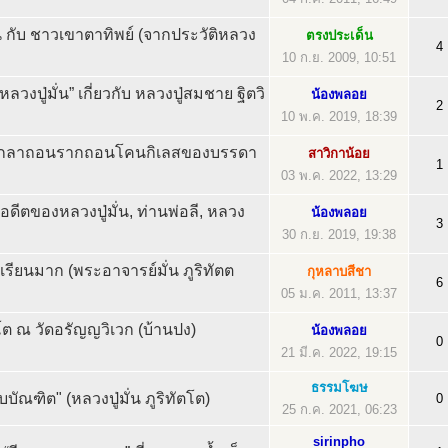
น กับ ชาวเขาตาทิพย์ (จากประวัติหลวง
ตรงประเด็น
4
10 ก.ย. 2009, 10:51
งปู่มั่น” เกี่ยวกับ หลวงปู่สมชาย ฐิตวิ
น้องพลอย
2
10 พ.ค. 2019, 18:39
ุดผู้เกลาถอนรากถอนโคนกิเลสของบรรดา
สาวิกาน้อย
1
03 พ.ค. 2022, 13:29
อดีตของหลวงปู่มั่น, ท่านพ่อลี, หลวง
น้องพลอย
3
30 ก.ย. 2019, 19:38
ล่าเรียนมาก (พระอาจารย์มั่น ภูริทัตต
กุหลาบสีชา
6
05 ม.ค. 2011, 13:37
ตฺโต ณ วัดอรัญญวิเวก (บ้านปง)
น้องพลอย
0
21 มี.ค. 2022, 19:15
ธรรมโฆษ
บัณฑิต" (หลวงปู่มั่น ภูริทัตโต)
0
25 ก.ค. 2021, 06:23
sirinpho