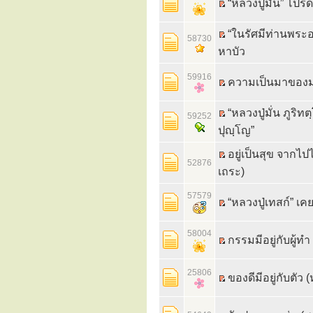
“หลวงปู่มั่น” โปร
“ในรัศมีท่านพระอ
58730
หาบัว
59916
ความเป็นมาของมุต
“หลวงปู่มั่น ภูริท
59252
ปุญฺโญ”
อยู่เป็นสุข จากไปไ
52876
เถระ)
57579
58004
กรรมมีอยู่กับผู้ทำ
25806
ของดีมีอยู่กับตัว (