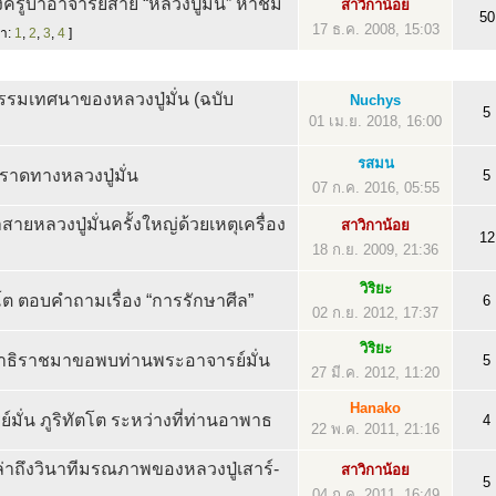
ครูบาอาจารย์สาย “หลวงปู่มั่น” หาชม
สาวิกาน้อย
50
17 ธ.ค. 2008, 15:03
้า:
1
,
2
,
3
,
4
]
รรมเทศนาของหลวงปู่มั่น (ฉบับ
Nuchys
5
01 เม.ย. 2018, 16:00
รสมน
าดทางหลวงปู่มั่น
5
07 ก.ค. 2016, 05:55
ายหลวงปู่มั่นครั้งใหญ่ด้วยเหตุเครื่อง
สาวิกาน้อย
12
18 ก.ย. 2009, 21:36
วิริยะ
ัตโต ตอบคำถามเรื่อง “การรักษาศีล”
6
02 ก.ย. 2012, 17:37
วิริยะ
าธิราชมาขอพบท่านพระอาจารย์มั่น
5
27 มี.ค. 2012, 11:20
Hanako
ั่น ภูริทัตโต ระหว่างที่ท่านอาพาธ
4
22 พ.ค. 2011, 21:16
่าถึงวินาทีมรณภาพของหลวงปู่เสาร์-
สาวิกาน้อย
5
04 ก.ค. 2011, 16:49