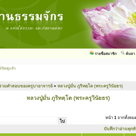
รายชื่อสมาชิก
ค้นหา
่เปิดดูแล้ว
รวมคำสอนของครูบาอาจารย์
»
หลวงปู่มั่น ภูริทตฺโต (พระครูวินัยธร)
หลวงปู่มั่น ภูริทตฺโต (พระครูวินัยธร)
หน้า
1
จากทั้งห
บันทึกว่าอ่านทุกห