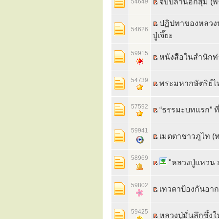
จับปลานอกสุ่ม (พร
54649
ปฏิปทาของหลวงปู่
54626
ปู่เจี๊ยะ
59915
หนังสือในสำนักท
54739
พระมหากษัตริย์ไท
57592
“ธรรมะบทแรก” ที่
59941
เมตตาชาวภูไท (หน
58969
"หลวงปู่แหวน 
59802
59425
หลวงปู่มั่นลึกซึ้ง