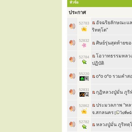
หัวข้อ
ประกาศ
อัจฉริยลักษณะแล
52783
ริทตฺโต”
52832
ศิษย์รุ่นสุดท้ายของ
โอวาทธรรมหลวงปู่
52784
ปฏิบัติ
55220
o*o o*o รวมคำสอน
52831
กุฏิหลวงปู่มั่น ภู
ประมวลภาพ “หลวงป
52862
จ.สกลนคร
[
ไปที่หน
52782
หลวงปู่มั่น ภูริทต