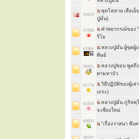
หลวงปู่มั่น
พุทโธหาย เสือเย็
54653
ปู่มั่น)
คำพยากรณ์ของ “หลว
57590
ริโย
หลวงปู่มั่น ผู้ข
61964
ศิษย์
หลวงปู่ชอบ พูดถึง
58351
ตามหาบัว
วิธีปฏิบัติของผู้เ
52778
เถระ)
หลวงปู่มั่น ภูริท
61830
จ.เชียงใหม่
60603
"เรื่องวาสนา พึงคบ
59247