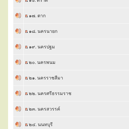
๑๖. ตราด
๑๗. ตาก
๑๘. นครนายก
๑๙. นครปฐม
๒๐. นครพนม
๒๑. นครราชสีมา
๒๒. นครศรีธรรมราช
๒๓. นครสวรรค์
๒๔. นนทบุรี