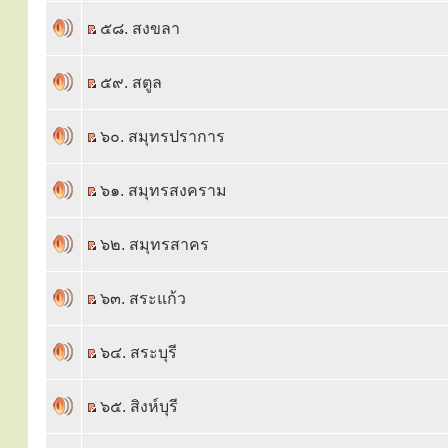
๕๘. สงขลา
๕๙. สตูล
๖๐. สมุทรปราการ
๖๑. สมุทรสงคราม
๖๒. สมุทรสาคร
๖๓. สระแก้ว
๖๔. สระบุรี
๖๕. สิงห์บุรี