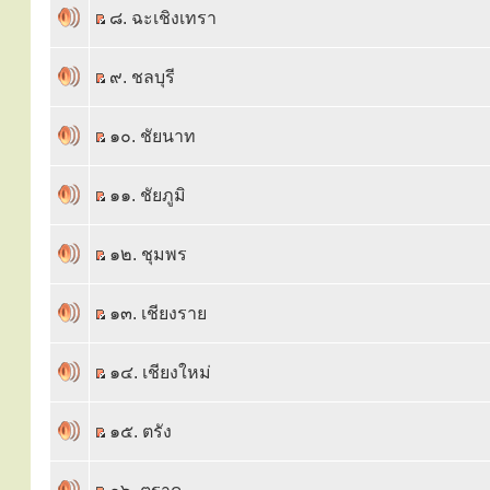
๘. ฉะเชิงเทรา
๙. ชลบุรี
๑๐. ชัยนาท
๑๑. ชัยภูมิ
๑๒. ชุมพร
๑๓. เชียงราย
๑๔. เชียงใหม่
๑๕. ตรัง