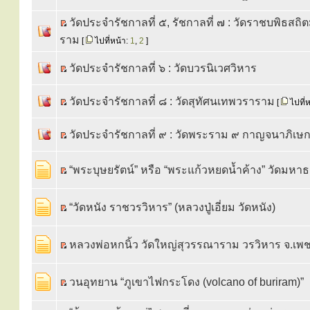
วัดประจำรัชกาลที่ ๕, รัชกาลที่ ๗ : วัดราชบพิธสถ
ราม
[
ไปที่หน้า:
1
,
2
]
วัดประจำรัชกาลที่ ๖ : วัดบวรนิเวศวิหาร
วัดประจำรัชกาลที่ ๘ : วัดสุทัศนเทพวราราม
[
ไปที่
วัดประจำรัชกาลที่ ๙ : วัดพระราม ๙ กาญจนาภิเษ
“พระบุษยรัตน์” หรือ “พระแก้วหยดน้ำค้าง” วัดมหา
“วัดหนัง ราชวรวิหาร” (หลวงปู่เอี่ยม วัดหนัง)
หลวงพ่อหกนิ้ว วัดใหญ่สุวรรณาราม วรวิหาร จ.เพชร
วนอุทยาน “ภูเขาไฟกระโดง (volcano of buriram)”