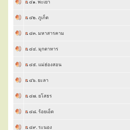
๔๑. พะเยา
๔๒. ภูเก็ต
๔๓. มหาสารคาม
๔๔. มุกดาหาร
๔๕. แม่ฮ่องสอน
๔๖. ยะลา
๔๗. ยโสธร
๔๘. ร้อยเอ็ด
๔๙. ระนอง