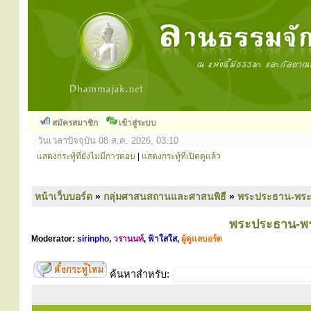
สมัครสมาชิก
เข้าสู่ระบบ
วันเวลาปัจจุบัน 08 ส.ค. 2026, 03:10
แสดงกระทู้ที่ยังไม่มีการตอบ
|
แสดงกระทู้ที่เปิดดูแล้ว
หน้าเว็บบอร์ด
»
กลุ่มศาสนสถานและศาสนพิธี
»
พระประธาน-พระคู่
พระประธาน-พระค
Moderator:
sirinpho
,
วรานนท์
,
ฟ้าใสใส
,
ผู้ดูแลบอร์ด
ค้นหาสำหรับ: