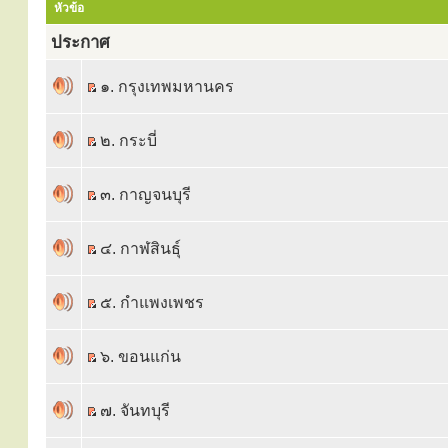
หัวข้อ
ประกาศ
๑. กรุงเทพมหานคร
๒. กระบี่
๓. กาญจนบุรี
๔. กาฬสินธุ์
๕. กำแพงเพชร
๖. ขอนแก่น
๗. จันทบุรี