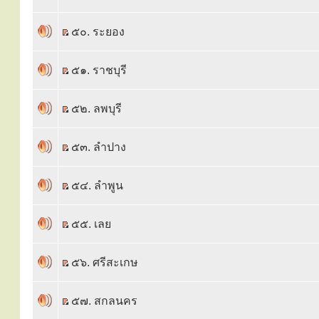
๕๐. ระยอง
๕๑. ราชบุรี
๕๒. ลพบุรี
๕๓. ลำปาง
๕๔. ลำพูน
๕๕. เลย
๕๖. ศรีสะเกษ
๕๗. สกลนคร