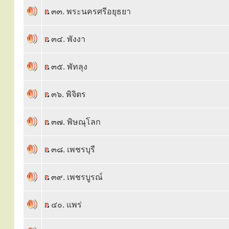
๓๓. พระนครศรีอยุธยา
๓๔. พังงา
๓๕. พัทลุง
๓๖. พิจิตร
๓๗. พิษณุโลก
๓๘. เพชรบุรี
๓๙. เพชรบูรณ์
๔๐. แพร่