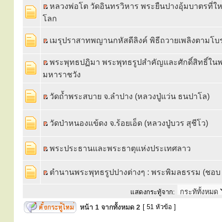
หลวงพ่อโต วัดอินทรวิหาร พระยืนปางอุ้มบาตรที่ใหญ
โลก
เมรุปราสาทพญานกหัสดีลิงค์ พิธีถวายเพลิงตามโ
พระพุทธปฏิมา พระพุทธรูปสำคัญและศักดิ์สิทธิ์ใ
มหาราชวัง
วัดถ้ำพระสบาย จ.ลำปาง (หลวงปู่แว่น ธนปาโล)
วัดป่าหนองแข้ดง จ.ร้อยเอ็ด (หลวงปู่บวร สุชีโว)
พระประธานและพระธาตุแห่งประเทศลาว
ตำนานพระพุทธรูปปางต่างๆ : พระพิมลธรรม (ชอบ อ
แสดงกระทู้จาก:
หน้า
1
จากทั้งหมด
2
[ 51 หัวข้อ ]