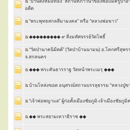
“บ้านดงหม้อทอง่” สถานที่ภาวนาของพ่อแม่ครูบาอ
อดีต
“พระพุทธสกลสีมามงคล” หรือ “หลวงพ่อขาว”
◆◆◆◆◆◆◆◆◆ ๙ สิ่งมหัศจรรย์วัดโพธิ์
“วัดป่านาคนิมิตต์” (วัดป่าบ้านนามน) อ.โคกศรีสุพ
จ.สกลนคร
◆◆◆ พระคันธารราฐ วัดหน้าพระเมรุ ◆◆◆
บ้านโหล่งขอด อนุสรณ์สถานบรรลุธรรม “หลวงปู่ข
“เจ้าพ่อพญาแล” ผู้ก่อตั้งเมืองชัยภูมิ-เจ้าเมืองชัยภู
◆◆ พระสยามเทวาธิราช ◆◆