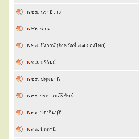
๒๕. นราธิวาส
๒๖. น่าน
๒๗. บึงกาฬ (จังหวัดที่ ๗๗ ของไทย)
๒๘. บุรีรัมย์
๒๙. ปทุมธานี
๓๐. ประจวบคีรีขันธ์
๓๑. ปราจีนบุรี
๓๒. ปัตตานี