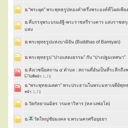
“พระผุด” พระพุทธรูปทองคำครึ่งพระองค์ที่โผล่เพีย
ที่บรรจุพระบรมอัฐิ-พระราชสรีรางคาร แห่งราชสก
แห่ง
พระพุทธรูปแห่งบามิยัน (Buddhas of Bamiyan)
พระพุทธรูป “ปางแสดงธรรม” กับ “ปางปฐมเทศนา”
สังเวชนียสถาน ๔ ตำบล : สถานที่อันเป็นที่ระลึกถึง
ไปที่หน้า:
1
,
2
]
“พระพุทธเมตตา” พระประธานในพระมหาเจดีย์พุท
หน้า:
1
,
2
]
วัดกัลยาณมิตร วรมหาวิหาร (หลวงพ่อโต)
วัดใหญ่ชัยมงคล จ.พระนครศรีอยุธยา