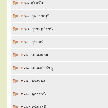
๖๖. สุโขทัย
๖๗. สุพรรณบุรี
๖๘. สุราษฎร์ธานี
๖๙. สุรินทร์
๗๐. หนองคาย
๗๑. หนองบัวลำภู
๗๒. อ่างทอง
๗๓. อุดรธานี
๗๔. อุทัยธานี