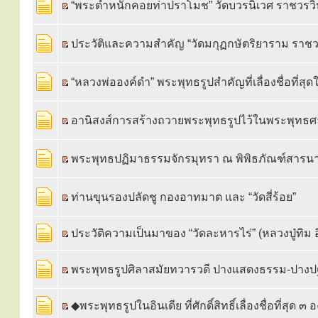
“พระตำหนักคอยท่าปราโมช” วัดบวรนิเวศ ราชวรว
ประวัติและความสำคัญ “วัดมกุฏกษัตริยาราม ราชว
“หลวงพ่อองค์ดำ” พระพุทธรูปสำคัญที่เลื่องชื่อที่สุด
อานิสงส์การสร้างถวายพระพุทธรูปไว้ในพระพุทธ
พระพุทธปฏิมาธรรมจักรมุทรา ณ พิพิธภัณฑ์สารน
ท่านขุนรองปลัดชู กองอาทมาต และ “วัดสี่ร้อย”
ประวัติความเป็นมาของ “วัดละหารไร่” (หลวงปู่ทิม อ
พระพุทธรูปศิลาสมัยทวารวดี ปางแสดงธรรม-ปาง
◆พระพุทธรูปในอินเดีย ที่ศักดิ์สิทธิ์เลื่องชื่อที่สุด ๓ อ