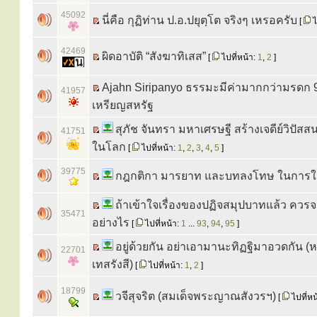
45092
นี่คือ กุฏิท่าน ป.อ.ปยุตฺโต จริงๆ เหรอครับ
[
ไ
42469
ผิดอาบัติ “สังฆาทิเสส”
[
ไปที่หน้า:
1
,
2
]
Ajahn Siripanyo ธรรมะมีค่ามากกว่ามรดก 9
41957
เหรียญสหรัฐ
สุภัช จันทรา มหาเศรษฐี สร้างเจดีย์วิปัสสน
41751
ในโลก
[
ไปที่หน้า:
1
,
2
,
3
,
4
,
5
]
39775
กฎกติกา มารยาท และบทลงโทษ ในการใช
ถ้าเข้าใจเรื่องของปฏิจสมุปบาทแล้ว ควรจ
35471
อย่างไร
[
ไปที่หน้า:
1
...
93
,
94
,
95
]
อยู่ด้วยกัน อย่าเอามานะทิฏฐิมาอวดกัน (ห
22701
เทสรังสี)
[
ไปที่หน้า:
1
,
2
]
18799
วจีสุจริต (สมเด็จพระญาณสังวรฯ)
[
ไปที่หน