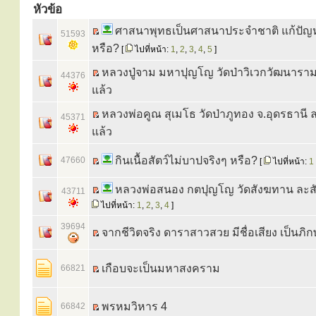
หัวข้อ
ศาสนาพุทธเป็นศาสนาประจำชาติ แก้ปัญห
51593
หรือ?
[
ไปที่หน้า:
1
,
2
,
3
,
4
,
5
]
หลวงปู่จาม มหาปุญโญ วัดป่าวิเวกวัฒนารา
44376
แล้ว
หลวงพ่อคูณ สุเมโธ วัดป่าภูทอง จ.อุดรธานี 
45371
แล้ว
กินเนื้อสัตว์ไม่บาปจริงๆ หรือ?
47660
[
ไปที่หน้า:
1
หลวงพ่อสนอง กตปุญโญ วัดสังฆทาน ละส
43711
ไปที่หน้า:
1
,
2
,
3
,
4
]
39694
จากชีวิตจริง ดาราสาวสวย มีชื่อเสียง เป็นภิกษ
เกือบจะเป็นมหาสงคราม
66821
พรหมวิหาร 4
66842