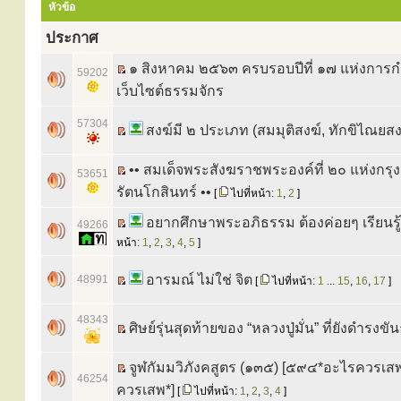
หัวข้อ
ประกาศ
๑ สิงหาคม ๒๕๖๓ ครบรอบปีที่ ๑๗ แห่งการก
59202
เว็บไซต์ธรรมจักร
57304
สงฆ์มี ๒ ประเภท (สมมุติสงฆ์, ทักขิไณยสง
•• สมเด็จพระสังฆราชพระองค์ที่ ๒๐ แห่งกรุง
53651
รัตนโกสินทร์ ••
[
ไปที่หน้า:
1
,
2
]
อยากศึกษาพระอภิธรรม ต้องค่อยๆ เรียนรู
49266
หน้า:
1
,
2
,
3
,
4
,
5
]
อารมณ์ ไม่ใช่ จิต
48991
[
ไปที่หน้า:
1
...
15
,
16
,
17
]
48343
ศิษย์รุ่นสุดท้ายของ “หลวงปู่มั่น” ที่ยังดำรงขันธ
จูฬกัมมวิภังคสูตร (๑๓๕) [๕๙๔*อะไรควรเส
46254
ควรเสพ*]
[
ไปที่หน้า:
1
,
2
,
3
,
4
]