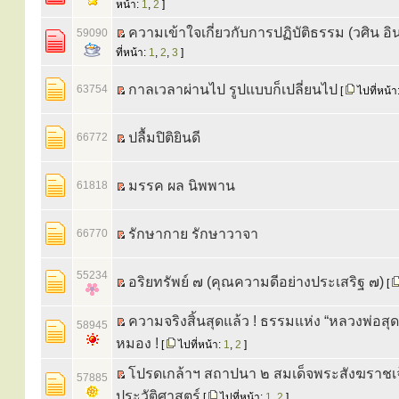
หน้า:
1
,
2
]
ความเข้าใจเกี่ยวกับการปฏิบัติธรรม (วศิน อ
59090
ที่หน้า:
1
,
2
,
3
]
กาลเวลาผ่านไป รูปแบบก็เปลี่ยนไป
63754
[
ไปที่หน้า
ปลื้มปิติยินดี
66772
มรรค ผล นิพพาน
61818
รักษากาย รักษาวาจา
66770
55234
อริยทรัพย์ ๗ (คุณความดีอย่างประเสริฐ ๗)
[
ความจริงสิ้นสุดแล้ว ! ธรรมแห่ง “หลวงพ่อสุดใ
58945
หมอง !
[
ไปที่หน้า:
1
,
2
]
โปรดเกล้าฯ สถาปนา ๒ สมเด็จพระสังฆราชเจ้
57885
ประวัติศาสตร์
[
ไปที่หน้า:
1
,
2
]