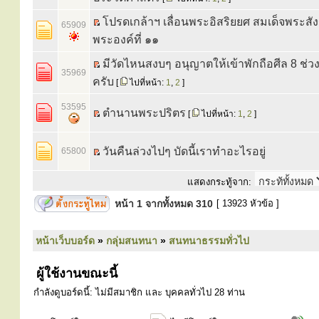
โปรดเกล้าฯ เลื่อนพระอิสริยยศ สมเด็จพระส
65909
พระองค์ที่ ๑๑
มีวัดไหนสงบๆ อนุญาตให้เข้าพักถือศีล 8 ช่วง
35969
ครับ
[
ไปที่หน้า:
1
,
2
]
53595
ตำนานพระปริตร
[
ไปที่หน้า:
1
,
2
]
วันคืนล่วงไปๆ บัดนี้เราทำอะไรอยู่
65800
แสดงกระทู้จาก:
หน้า
1
จากทั้งหมด
310
[ 13923 หัวข้อ ]
หน้าเว็บบอร์ด
»
กลุ่มสนทนา
»
สนทนาธรรมทั่วไป
ผู้ใช้งานขณะนี้
กำลังดูบอร์ดนี้: ไม่มีสมาชิก และ บุคคลทั่วไป 28 ท่าน