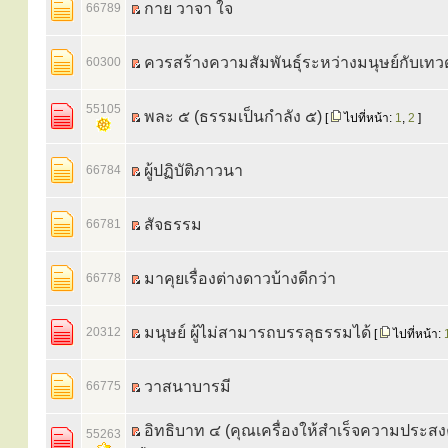
กาย วาจา ใจ
66789
ควรสร้างความสัมพันธ์ุระหว่างมนุษย์กับเทว
60300
55105
พละ ๕ (ธรรมเป็นกำลัง ๕)
[
ไปที่หน้า:
1
,
2
]
ผู้ปฏิบัติภาวนา
66784
สัจธรรม
66781
มาคุยเรื่องต่างดาวบ้างดีกว่า
66778
มนุษย์ ผู้ไม่สามารถบรรลุธรรมได้
20312
[
ไปที่หน้า:
วาสนาบารมี
66775
อิทธิบาท ๔ (คุณเครื่องให้สำเร็จความประสง
55263