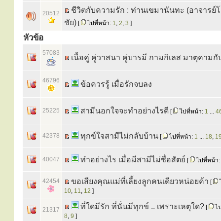
ชีวิตกับความรัก : ท่านเขมานันทะ (อาจารย์
20512
ชัย)
[
ไปที่หน้า:
1
,
2
,
3
]
หัวข้อ
57083
เนื้อคู่ คู่วาสนา คู่บารมี กามกิเลส มาตุคามก
46796
ข้อควรรู้ เมื่อรักจบลง
สามีนอกใจจะทำอย่างไรดี
25225
[
ไปที่หน้า:
1
...
4
ทุกข์ใจสามีไม่กลับบ้าน
42378
[
ไปที่หน้า:
1
...
18
,
1
ทำอย่างไร เมื่อมีสามีไม่ซื่อสัตย์
40047
[
ไปที่หน้า
ขอเสียงคุณแม่ที่เลี้ยงลูกคนเดียวหน่อยค้า
42454
[
ไ
10
,
11
,
12
]
ที่ใดมีรัก ที่นั่นมีทุกข์ .. เพราะเหตุใด?
[
ไป
21317
8
,
9
]