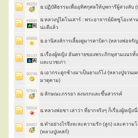
66252
ปฏิบัติธรรมเพื่ออุทิศกุศลให้บุพการีผู้ล่วงลับ 
หลวงปู่ไดโนเสาร์ : พระอาจารย์มิตซูโอะท่
55945
น่ะดีแล้ว
65850
อานิสงส์การเลี้ยงดูมารดาบิดา (หลวงพ่อจรัญ
เรื่องผู้หญิง อันตรายของพระภิกษุสามเณรทั
56137
และบวชเก่า
เอากระดูกช้างมาเป็นยาแก้โง่ (หลวงปู่จวนเ
60748
มาตุคาม)
57941
ลักษณะภรรยา ลงนรกและขึ้นสวรรค์
55916
หลวงพ่อชา เล่าว่า ที่ยากจริงๆ ก็เรื่องผู้หญิงน
ทำอย่างไรจึงจะละความรัก (ลูก) และความโ
64057
(หลวงปู่เทสก์)