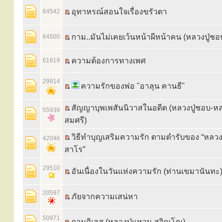
อุทาหรณ์สอนใจเรื่องขรัวตา
64542
กาม..มันไม่เคยเว้นหน้าผีหน้าคน (หลวงปู่ช
64500
ความต้องการทางเพศ
61919
29914
ความรักของพ่อ "อาลุน คานธี"
สัญญาบุพเพสันนิวาสในอดีต (หลวงปู่ชอบ-ห
55939
สมศรี)
วิธีทำบุญเสริมความรัก ตามตำรับของ “หลวงพ
42046
สาโร”
29510
อันเนื่องในวันแห่งความรัก (ท่านเขมานันทะ
20597
ภัยจากความเสน่หา
50971
กามกิเลส (หลวงปู่แหวน สุจิณฺโณ)