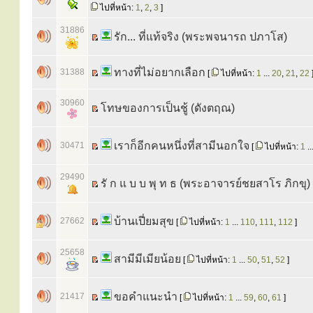
ไปที่หน้า:
1
,
2
,
3
]
31886
รัก... ที่แท้จริง (พระพจนารถ ปภาโส)
ทางที่ไม่อยากเลือก
31388
[
ไปที่หน้า:
1
...
20
,
21
,
22
30960
โทษของการเป็นชู้ (ดังตฤณ)
เราก็อีกคนหนึ่งที่สามีนอกใจ
30471
[
ไปที่หน้า:
1
..
29490
รั ก แ บ บ พุ ท ธ (พระอาจารย์ชยสาโร ภิกขุ)
บ้านเปี่ยมสุข
27662
[
ไปที่หน้า:
1
...
110
,
111
,
112
]
25658
สามีมีเมียน้อย
[
ไปที่หน้า:
1
...
50
,
51
,
52
]
ขอคำแนะนำ
21417
[
ไปที่หน้า:
1
...
59
,
60
,
61
]