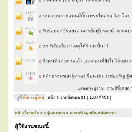
41530
ระแวงเพราะแฟนมีกิ๊ก (พระไพศาล วิสาโล)
47543
รักร้อยทุกข์ร้อย (อาจารย์เสฐียรพงษ์ วรรณป
26450
๒๐ นิสัยเสีย สาเหตุให้รักสะบั้น !!!
ถึงคนที่แต่งงานแล้ว...และคนที่ยังไม่ได้แต่ง
29695
19161
หลักธรรมของผู้ครองเรือน (หลวงพ่อจรัญ ฐิ
แสดงกระทู้จาก:
หน้า
1
จากทั้งหมด
31
[ 1384 หัวข้อ ]
หน้าเว็บบอร์ด
»
กลุ่มสนทนา
»
ความรัก-ผูกพัน-พลัดพราก
ผู้ใช้งานขณะนี้