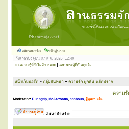
สมัครสมาชิก
เข้าสู่ระบบ
วันเวลาปัจจุบัน 07 ส.ค. 2026, 12:49
แสดงกระทู้ที่ยังไม่มีการตอบ
|
แสดงกระทู้ที่เปิดดูแล้ว
หน้าเว็บบอร์ด
»
กลุ่มสนทนา
»
ความรัก-ผูกพัน-พลัดพราก
ความรั
Moderator:
Duangtip
,
McArowana
,
sssboun
,
ผู้ดูแลบอร์ด
ค้นหาสำหรับ: