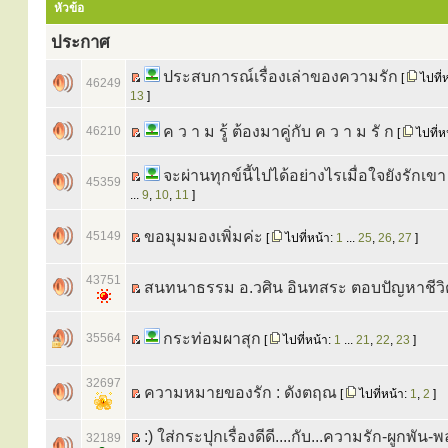
หัวข้อ
ประกาศ
ประสบการณ์เรื่องเล่าของความรัก
[
ไปที่
46249
13
]
ค ว า ม รู้ ต้องมาคู่กับ ค ว า ม รั ก
46210
[
ไปที่ห
จะผ่านทุกข์นี้ไปได้อย่างไรเมื่อใจยังรักเขา
45359
...
9
,
10
,
11
]
ขอมุมมองเพิ่มค่ะ
45149
[
ไปที่หน้า:
1
...
25
,
26
,
27
]
43751
สนทนาธรรม อ.วศิน อินทสระ ตอบปัญหาชีว
กระท่อมผาสุก
35564
[
ไปที่หน้า:
1
...
21
,
22
,
23
]
32697
ความหมายของรัก : ดังตฤณ
[
ไปที่หน้า:
1
,
2
]
:) ใส่กระปุกเรื่องดีดี....กับ...ความรัก-ผูกพัน-
32189