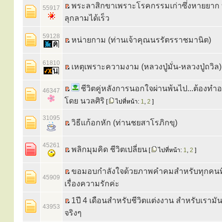
พระลาสิกขาเพราะโรคกรรมเก่าซึ่งหายยาก ทั
55917
ลุกลามได้เร็ว
59128
หน่ายกาม (ท่านเจ้าคุณนรรัตรราชมานิต)
61810
เหตุเพราะความงาม (หลวงปู่มั่น-หลวงปู่ถวิล)
ชีวิตคู่หลังการนอกใจผ่านพ้นไป...ต้องทำ
46347
โดย นวลศิริ
[
ไปที่หน้า:
1
,
2
]
31095
วิธีแก้อกหัก (ท่านชยสาโรภิกขุ)
45261
พลิกมุมคิด ชีวิตเปลี่ยน
[
ไปที่หน้า:
1
,
2
]
ขอมอบกำลังใจด้วยภาพคำคมสำหรับทุกคนที
45909
เรื่องความรักค่ะ
1ปี 4 เดือนสำหรับชีวิตแต่งงาน สำหรับเรามัน
43953
จริงๆ