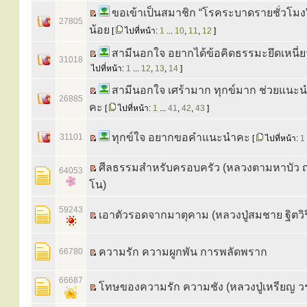
ขอเข้าเป็นสมาชิก “โรคระบาดรายชั่วโมง”
27805
น้อย
[
ไปที่หน้า:
1
...
10
,
11
,
12
]
สามีนอกใจ อยากได้ข้อคิดธรรมะยึดเหนี่ย
31018
ไปที่หน้า:
1
...
12
,
13
,
14
]
สามีนอกใจ เศร้ามาก ทุกข์มาก ช่วยแนะ
26885
คะ
[
ไปที่หน้า:
1
...
41
,
42
,
43
]
ทุกข์ใจ อยากขอคำแนะนำคะ
31101
[
ไปที่หน้า:
1
ศีลธรรมสำหรับครอบครัว (หลวงตามหาบัว 
64053
โน)
59243
เอาตัวรอดจากมาตุคาม (หลวงปู่สมชาย ฐิตวิร
ความรัก ความผูกพัน การพลัดพราก
66780
66687
โทษของความรัก ความชัง (หลวงปู่เหรียญ 