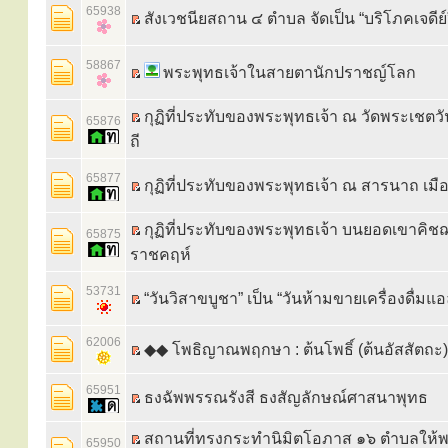
65938
สังเวชนียสถาน ๔ ตำบล จัดเป็น “บริโภคเจดีย์
58867
พระพุทธเจ้าในสายตานักปราชญ์โลก
กุฏิที่ประทับของพระพุทธเจ้า ณ วัดพระเชตวั
65876
ถี
65877
กุฏิที่ประทับของพระพุทธเจ้า ณ สารนาถ เม
กุฏิที่ประทับของพระพุทธเจ้า บนยอดเขาคิชฌ
65875
ราชคฤห์
53731
“วันวิสาขบูชา” เป็น “วันห้ามขายเครื่องดื่มแ
62006
◆◆ โพธิญาณพฤกษา : ต้นโพธิ์ (ต้นอัสสัตถะ)
65951
ธงฉัพพรรณรังสี ธงสัญลักษณ์ศาสนาพุทธ
สถานที่ทรงกระทำนิมิตโอภาส ๑๖ ตำบลให้
65950