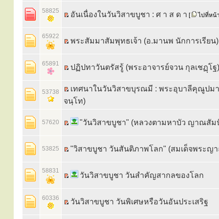
58825
อันเนื่องในวันวิสาขบูชา : ศ า ส ด า
[
ไปที่หน้
65922
พระสัมมาสัมพุทธเจ้า (อ.มานพ นักการเรียน)
65891
ปฏิปทาวันตรัสรู้ (พระอาจารย์จวน กุลเชฏฺโฐ
เทศนาในวันวิสาขบุรณมี : พระอุบาลีคุณูปมาจา
53738
จนฺโท)
"วันวิสาขบูชา" (หลวงตามหาบัว ญาณสัม
57620
"วิสาขบูชา วันสันติภาพโลก" (สมเด็จพระญ
53825
58831
วันวิสาขบูชา วันสำคัญสากลของโลก
60336
วันวิสาขบูชา วันพิเศษหรือวันอันประเสริฐ