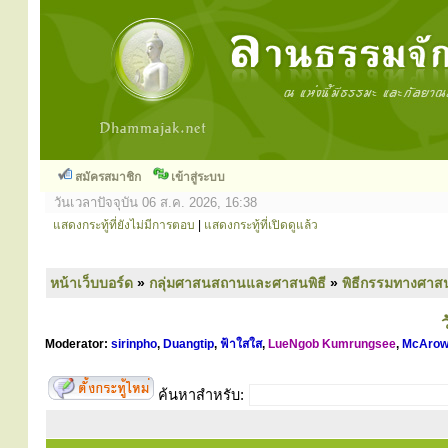
สมัครสมาชิก
เข้าสู่ระบบ
วันเวลาปัจจุบัน 06 ส.ค. 2026, 16:38
แสดงกระทู้ที่ยังไม่มีการตอบ
|
แสดงกระทู้ที่เปิดดูแล้ว
หน้าเว็บบอร์ด
»
กลุ่มศาสนสถานและศาสนพิธี
»
พิธีกรรมทางศาส
Moderator:
sirinpho
,
Duangtip
,
ฟ้าใสใส
,
LueNgob Kumrungsee
,
McArow
ค้นหาสำหรับ: