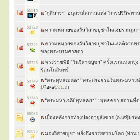
55510
“กุสินารา” อนุสรณ์สถานแห่ง “การปรินิพพาน
53720
ความหมายของวันวิสาขบูชาในแง่ปรากฏการณ
ความหมายของวันวิสาขบูชาในแง่คติจากพ
53721
ของพระบรมศาสดา
พระราชพิธี “วันวิสาขบูชา” ครั้งแรกแห่งกรุง
53726
รัตนโกสินทร์
“พระพุทธเมตตา” พระประธานในพระมหาเจดี
53749
ไปที่หน้า:
1
,
2
]
53748
“พระมหาเจดีย์พุทธคยา” : พุทธคยา สถานที่ตรั
65983
เบื้องหลังการทรงปลงอายุสังขาร (อ.เสฐียรพ
65895
มองวิสาขบูชา หยั่งถึงอารยธรรมโลก (ท่าน ป.