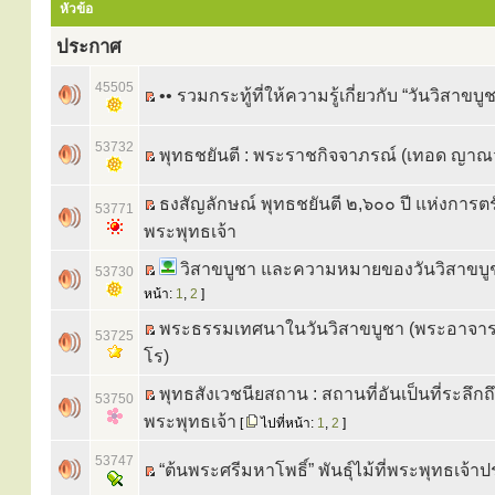
หัวข้อ
ประกาศ
45505
•• รวมกระทู้ที่ให้ความรู้เกี่ยวกับ “วันวิสาขบูช
53732
พุทธชยันตี : พระราชกิจจาภรณ์ (เทอด ญาณ
ธงสัญลักษณ์ พุทธชยันตี ๒,๖๐๐ ปี แห่งการตร
53771
พระพุทธเจ้า
วิสาขบูชา และความหมายของวันวิสาขบู
53730
หน้า:
1
,
2
]
พระธรรมเทศนาในวันวิสาขบูชา (พระอาจารย
53725
โร)
พุทธสังเวชนียสถาน : สถานที่อันเป็นที่ระลึกถ
53750
พระพุทธเจ้า
[
ไปที่หน้า:
1
,
2
]
53747
“ต้นพระศรีมหาโพธิ์” พันธุ์ไม้ที่พระพุทธเจ้าปร