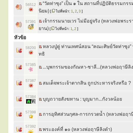
“วัดท่าซุง” เป็น ๑ ใน สถานที่ปฏิบัติธรรมกร
56512
นิยม)
[
ไปที่หน้า:
1
,
2
,
3
]
เจ้ากรรมนายเวร ไม่มีอยู่จริง (หลวงพ่อพร
57391
ยาน)
[
ไปที่หน้า:
1
,
2
]
หัวข้อ
หลวงปู่ดู่ ท่านเทศน์สอน “คณะศิษย์วัดท่าซุง” 
58200
ทธิ
57385
...บุพกรรมของกัณหา-ชาลี...(หลวงพ่อฤาษีลิ
57387
สมเด็จพระเจ้าตากสิน ถูกประหารจริงหรือ ?
57384
บุญถวายสังฆทาน : บุญมาก...กังวลน้อย
57398
การอุทิศส่วนกุศล-การกรวดน้ำ (หลวงพ่อฤาษ
57392
พระองค์ที่ ๑๐ (หลวงพ่อฤาษีลิงดำ)