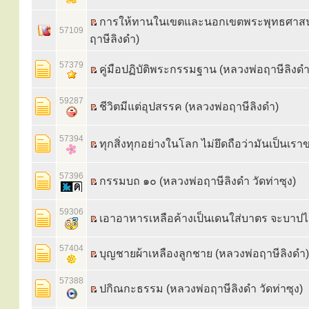
การให้ทานในเขตและนอกเขตพระพุทธศาสน
57109
ฤาษีลิงดำ)
57379
คู่มือปฏิบัติพระกรรมฐาน (หลวงพ่อฤาษีลิงดำ
59287
ชีวิตมีแต่อุปสรรค (หลวงพ่อฤาษีลิงดำ)
57394
ทุกสิ่งทุกอย่างในโลก ไม่ยึดถือว่ามันเป็นเร
57396
กรรมบถ ๑๐ (หลวงพ่อฤาษีลิงดำ วัดท่าซุง)
59306
เอาอาหารเหลือค้างเป็นเดนใส่บาตร จะบาป
57404
บุญชายผ้าเหลืองลูกชาย (หลวงพ่อฤาษีลิงดำ)
57388
ปกิณกะธรรม (หลวงพ่อฤาษีลิงดำ วัดท่าซุง)