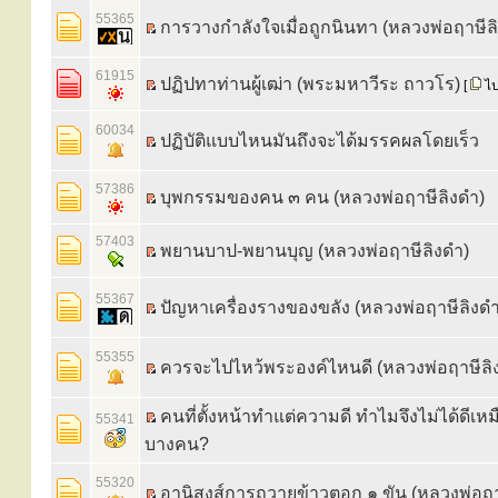
55365
การวางกำลังใจเมื่อถูกนินทา (หลวงพ่อฤาษีล
61915
ปฏิปทาท่านผู้เฒ่า (พระมหาวีระ ถาวโร)
[
ไป
60034
ปฏิบัติแบบไหนมันถึงจะได้มรรคผลโดยเร็ว
57386
บุพกรรมของคน ๓ คน (หลวงพ่อฤาษีลิงดำ)
57403
พยานบาป-พยานบุญ (หลวงพ่อฤาษีลิงดำ)
55367
ปัญหาเครื่องรางของขลัง (หลวงพ่อฤาษีลิงดำ
55355
ควรจะไปไหว้พระองค์ไหนดี (หลวงพ่อฤาษีลิ
คนที่ตั้งหน้าทำแต่ความดี ทำไมจึงไม่ได้ดีเห
55341
บางคน?
55320
อานิสงส์การถวายข้าวตอก ๑ ขัน (หลวงพ่อฤา