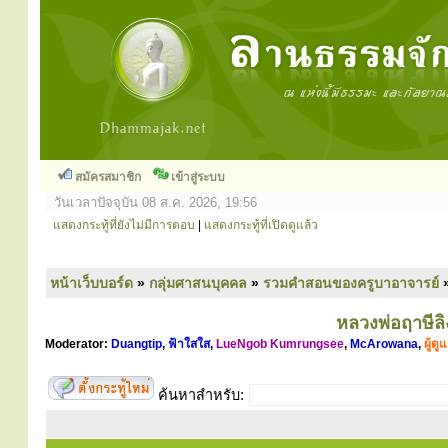
สมัครสมาชิก
เข้าสู่ระบบ
วันเวลาปัจจุบัน 08 ส.ค. 2026, 19:56
แสดงกระทู้ที่ยังไม่มีการตอบ
|
แสดงกระทู้ที่เปิดดูแล้ว
หน้าเว็บบอร์ด
»
กลุ่มศาสนบุคคล
»
รวมคำสอนของครูบาอาจารย์
หลวงพ่อฤาษีล
Moderator:
Duangtip
,
ฟ้าใสใส
,
LueNgob Kumrungsee
,
McArowana
,
ผู้ด
ค้นหาสำหรับ: