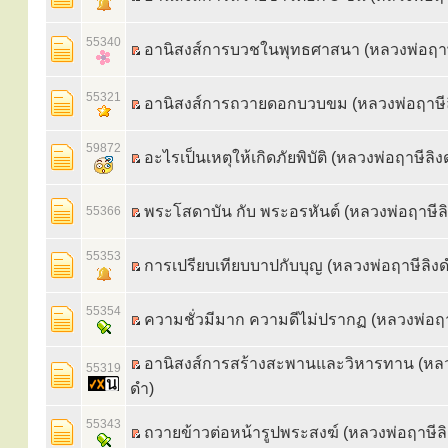
55340
อานิสงส์การบวชในพุทธศาสนา (หลวงพ่อฤาษ
55321
อานิสงส์การถวายดอกบวบขม (หลวงพ่อฤาษีล
59872
อะไรเป็นเหตุให้เกิดภัยพิบัติ (หลวงพ่อฤาษีลิง
พระโสดาบัน กับ พระอรหันต์ (หลวงพ่อฤาษีล
55366
55353
การเปรียบเทียบบาปกับบุญ (หลวงพ่อฤาษีลิงด
55354
ความชั่วมีมาก ความดีไม่ปรากฏ (หลวงพ่อฤา
อานิสงส์การสร้างสะพานและวิหารทาน‬ (หลว
55319
ดำ)
55343
ถวายข้าวต่อหน้ารูปพระสงฆ์ (หลวงพ่อฤาษีล