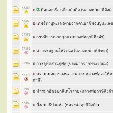
55368
ศีลและเรื่องเกี่ยวกับศีล (หลวงพ่อฤๅษีลิงด
55352
เทพธิดาปูทะเล (ตายจากคนอาชีพจับปูทะเลข
57383
การพิจารณาอสุภะ (หลวงพ่อฤาษีลิงดำ)
57381
ทำกรรมฐานให้จิตนิ่ง (หลวงพ่อฤาษีลิงดำ)
การอุทิศส่วนกุศล (ของฝากจากพระยายม)
57399
ความเมตตาของหลวงพ่อจง-หลวงพ่อจงให้หว
57417
ฤาษี)
57380
ทำสมาธิชอบกลืนน้ำลาย (หลวงพ่อฤาษีลิงดำ
57382
นั่งสมาธิปวดหัว (หลวงพ่อฤาษีลิงดำ)