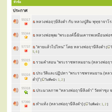
หัวข้อ
ประกาศ
55317
หลวงพ่อฤๅษีลิงดำ กับ หลวงปู่สิม พุทฺธาจาโร
55344
หลวงพ่อพุฒ “พระองค์นี้ฉันเคารพเหมือนพ่อ
“ตายแล้วไปไหน” โดย หลวงพ่อฤาษีลิงดำ
57737
[
ไ
5
,
6
]
55315
รวมคำสอน “พระราชพรหมยาน (หลวงพ่อฤาษี
ประวัติและปฏิปทา “พระราชพรหมยาน (หลวง
55316
ดำ)”
[
ไปที่หน้า:
1
,
2
]
55318
ประมวลภาพ “หลวงพ่อฤาษีลิงดำ” วัดท่าซุง จ.
57390
ทำแท้ง (หลวงพ่อฤาษีลิงดำ)
[
ไปที่หน้า:
1
,
2
]