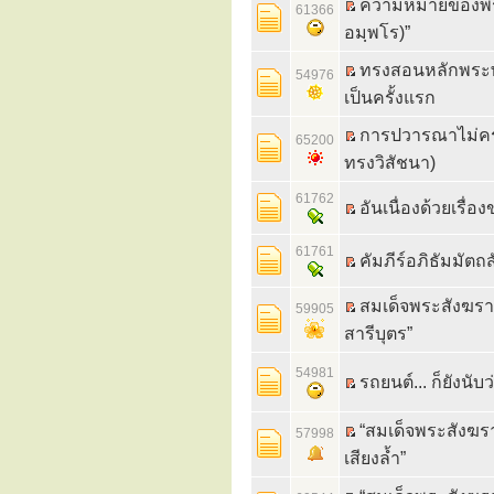
ความหมายของพระ
61366
อมฺพโร)”
ทรงสอนหลักพระพ
54976
เป็นครั้งแรก
การปวารณาไม่ครบ
65200
ทรงวิสัชนา)
61762
อันเนื่องด้วยเรื่
61761
คัมภีร์อภิธัมมัต
สมเด็จพระสังฆราช
59905
สารีบุตร”
54981
รถยนต์... ก็ยังนั
“สมเด็จพระสังฆร
57998
เสียงล้ำ”