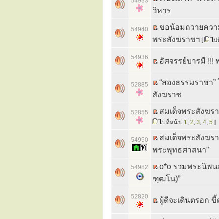
54933
วิหาร
ขอน้อมถวายความ
54940
พระสังฆราชฯ
[
ไปท
54936
อัศจรรย์บารมี !!
“สองธรรมราชา” ใ
52885
สังฆราช
สมเด็จพระสังฆรา
52855
ไปที่หน้า:
1
,
2
,
3
,
4
,
5
]
สมเด็จพระสังฆรา
54950
พระพุทธศาสนา”
o*o รวมพระนิพนธ์
54982
ฑฺฒโน)”
52820
ผู้ดีจะเดินตรอก 