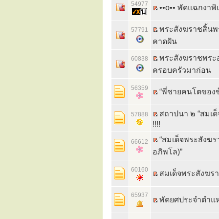
54977
••o•• พัดแฉกงาพ
พระสังฆราชสิ้นพร
57791
คาดฝัน
พระสังฆราชพระอง
60838
ครอบครัวมาก่อน
56359
“พี่ชายคนโตของข้
สถาปนา ๒ “สมเด็จ
57888
!!!!
“สมเด็จพระสังฆรา
66612
อภิพโล)”
60160
สมเด็จพระสังฆราช
65937
พัดยศประจำตำแห