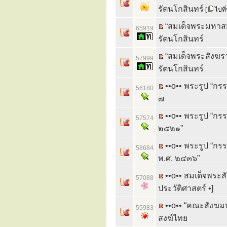
รัตนโกสินทร์
[
ไปที่
“สมเด็จพระมหาสม
65919
รัตนโกสินทร์
“สมเด็จพระสังฆรา
57999
รัตนโกสินทร์
••o•• พระรูป “ก
56180
๗
••o•• พระรูป “
57574
๒๕๒๑”
••o•• พระรูป “ก
58684
พ.ศ. ๒๔๓๖”
••o•• สมเด็จพระส
57088
ประวัติศาสตร์ •]
••o•• “คณะสังฆม
55983
สงฆ์ไทย