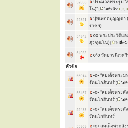
ประมวลพระรูป “ส
52886
โน)”
[
ไปที่หน้า:
1
,
2
,
3
ปุพเพกตปุญญตา 
52851
ราชฯ)
oo พระประวัติแล
54942
สุวฑฺฒโน)
[
ไปที่หน้
54983
o*o วัดบวรนิเวศว
หัวข้อ
•o• “สมเด็จพระมห
65914
รัตนโกสินทร์
[
ไปที่
•o• “สมเด็จพระสั
55457
รัตนโกสินทร์
[
ไปที่
•o• “สมเด็จพระสัง
55483
รัตนโกสินทร์
•o• สมเด็จพระสัง
55969