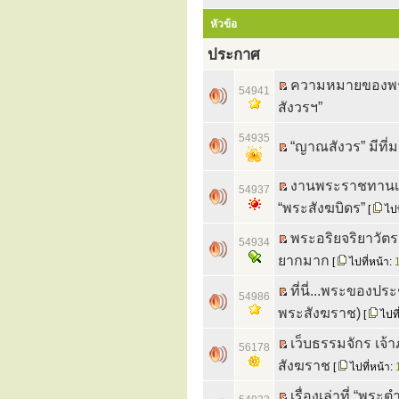
หัวข้อ
ประกาศ
ความหมายของพร
54941
สังวรฯ”
54935
“ญาณสังวร” มีที
งานพระราชทานเ
54937
“พระสังฆบิดร”
[
ไปท
พระอริยจริยาวัตร
54934
ยากมาก
[
ไปที่หน้า:
ที่นี่...พระของป
54986
พระสังฆราช)
[
ไปที
เว็บธรรมจักร เจ
56178
สังฆราช
[
ไปที่หน้า:
เรื่องเล่าที่ “พ