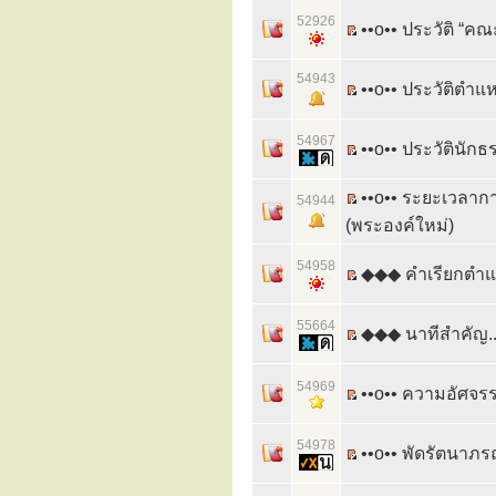
52926
••o•• ประวัติ “
54943
••o•• ประวัติตำ
54967
••o•• ประวัตินัก
••o•• ระยะเวลา
54944
(พระองค์ใหม่)
54958
◆◆◆ คำเรียกตำแห
55664
◆◆◆ นาทีสำคัญ..
54969
••o•• ความอัศจร
54978
••o•• พัดรัตนาภรณ