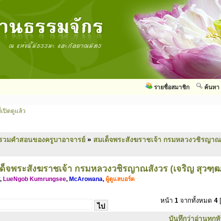
รายชื่อสมาชิก
ค้นหา
่เปิดดูแล้ว
รวมคำสอนของครูบาอาจารย์
»
สมเด็จพระสังฆราชเจ้า กรมหลวงวชิรญาณส
ด็จพระสังฆราชเจ้า กรมหลวงวชิรญาณสังวร (เจริญ สุวฑฺ
,
LueNgob Kumrungsee
,
McArowana
,
ผู้ดูแลบอร์ด
หน้า
1
จากทั้งหมด
4
[
บันทึกว่าอ่านทุกห