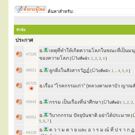
ค้นหาสำหรับ:
หัวข้อ
ประกาศ
เหตุที่ทำให้เกิดความโลภในขณะที่เป็นมน
47226
ของความโลภ
[
ไปที่หน้า:
1
,
2
,
3
,
4
]
ลูกดิ่งในสังสารวัฏฏ์
46021
[
ไปที่หน้า:
1
...
4
,
5
,
6
]
45725
เรื่อง “โรคกรรมเก่า” (หลวงตามหาบัว ญาณส
กรรม เป็นเรื่องที่น่าศึกษา
45642
[
ไปที่หน้า:
1
,
2
,
3
,
วิบากกรรม ปัจจุบันชาติ อย่าได้ประมาท
[
45551
5
,
6
,
7
]
ค ว า ม ต า ย และ อ า ร ม ณ์ ที่ ป ร า ก ฏ
44228