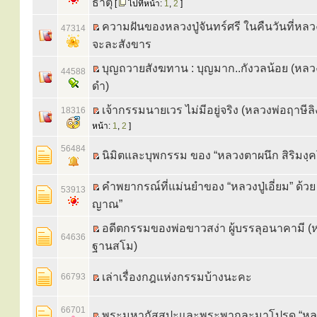
ธาตุ
[
ไปที่หน้า:
1
,
2
]
ความฝันของหลวงปู่จันทร์ศรี ในคืนวันที่หล
47314
จะละสังขาร
บุญถวายสังฆทาน : บุญมาก..กังวลน้อย (หลวง
44588
ดำ)
เจ้ากรรมนายเวร ไม่มีอยู่จริง (หลวงพ่อฤาษีล
18316
หน้า:
1
,
2
]
56484
นิมิตและบุพกรรม ของ “หลวงตาผนึก สิริมงฺ
คำพยากรณ์ที่แม่นยำของ “หลวงปู่เอี่ยม” ด้ว
53913
ญาณ”
อดีตกรรมของพ่อขาวสง่า ผู้บรรลุอนาคามี (
64636
ฐานสโม)
เล่าเรื่องกฎแห่งกรรมบ้างนะคะ
66793
66701
พระมหากัสสปะและพระพากุละมาโปรด “หลว