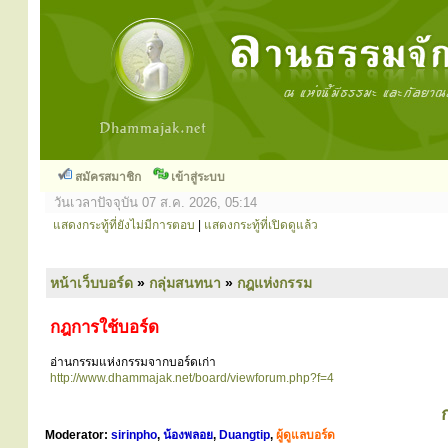
สมัครสมาชิก
เข้าสู่ระบบ
วันเวลาปัจจุบัน 07 ส.ค. 2026, 05:14
แสดงกระทู้ที่ยังไม่มีการตอบ
|
แสดงกระทู้ที่เปิดดูแล้ว
หน้าเว็บบอร์ด
»
กลุ่มสนทนา
»
กฎแห่งกรรม
กฎการใช้บอร์ด
อ่านกรรมแห่งกรรมจากบอร์ดเก่า
http://www.dhammajak.net/board/viewforum.php?f=4
Moderator:
sirinpho
,
น้องพลอย
,
Duangtip
,
ผู้ดูแลบอร์ด