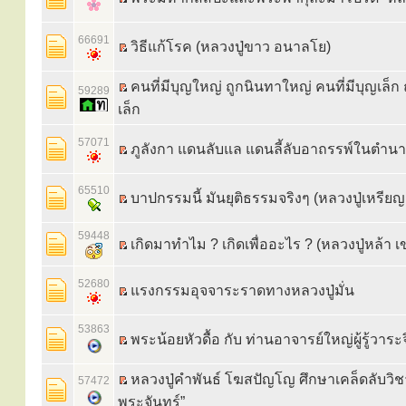
66691
วิธีแก้โรค (หลวงปู่ขาว อนาลโย)
คนที่มีบุญใหญ่ ถูกนินทาใหญ่ คนที่มีบุญเล็ก
59289
เล็ก
57071
ภูลังกา แดนลับแล แดนลี้ลับอาถรรพ์ในตำน
65510
บาปกรรมนี้ มันยุติธรรมจริงๆ (หลวงปู่เหรีย
59448
เกิดมาทำไม ? เกิดเพื่ออะไร ? (หลวงปู่หล้า 
52680
แรงกรรมอุจจาระราดทางหลวงปู่มั่น
53863
พระน้อยหัวดื้อ กับ ท่านอาจารย์ใหญ่ผู้รู้วาระ
หลวงปู่คำพันธ์ โฆสปัญโญ ศึกษาเคล็ดลับวิช
57472
พระจันทร์”