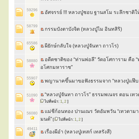
59296
อัศจรรย์ !!! หลวงปู่ชอบ ฐานสโม ระลึกชาติให้
58799
กรรมบังตาบังจิต (หลวงปู่ไม อินทสิริ)
65586
ผียักษ์กลับใจ (หลวงปู่จันทา ถาวโร)
อดีตชาติของ “ท่านพ่อลี” วัดอโศการาม คือ “
58880
อโศกมหาราช”
55907
พญานาคขึ้นมาขอฟังธรรมจาก “หลวงปู่แฟ๊บ 
“หลวงปู่จันทา ถาวโร” ธรรมพเนจร ตอน เทว
51090
ไปที่หน้า:
1
,
2
]
แม่ชีก้อนทอง ปานเณร วัดอัมพวัน “เทวดา
56080
มนต์”
[
ไปที่หน้า:
1
,
2
]
49411
เรื่องผีอำ (หลวงปู่เทสก์ เทสรังสี)