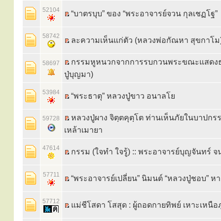
52104
“บาตรบุบ” ของ “พระอาจารย์จวน กุลเชฏโฐ”
58742
ละความเห็นแก่ตัว (หลวงพ่อกัณหา สุขกาโม
กรรมหูหนวกจากการรบกวนพระขณะแสดงธ
58697
ปู่บุญมา)
53984
“พระธาตุ” หลวงปู่ขาว อนาลโย
หลวงปู่ผาง จิตฺตคุตฺโต ท่านเห็นภัยในบาปกร
59728
เหล้าเมายา
47614
กรรม (ใจทำ ใจรู้) :: พระอาจารย์บุญจันทร์ จ
57711
“พระอาจารย์เปลี่ยน” นิมนต์ “หลวงปู่ชอบ” หาย
57712
แม่ชีโสดา โสสุด : ผู้ถอดกายทิพย์ เหาะเหนือ