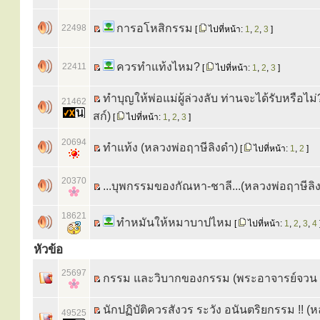
การอโหสิกรรม
22498
[
ไปที่หน้า:
1
,
2
,
3
]
ควรทําแท้งไหม?
22411
[
ไปที่หน้า:
1
,
2
,
3
]
ทำบุญให้พ่อแม่ผู้ล่วงลับ ท่านจะได้รับหรือไม่
21462
สก์)
[
ไปที่หน้า:
1
,
2
,
3
]
20694
ทำแท้ง (หลวงพ่อฤาษีลิงดำ)
[
ไปที่หน้า:
1
,
2
]
20370
...บุพกรรมของกัณหา-ชาลี...(หลวงพ่อฤาษีลิ
18621
ทำหมันให้หมาบาปไหม
[
ไปที่หน้า:
1
,
2
,
3
,
4
หัวข้อ
25697
กรรม และวิบากของกรรม (พระอาจารย์จวน ก
นักปฏิบัติควรสังวร ระวัง อนันตริยกรรม !! (
49525