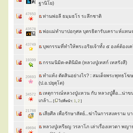
ฐานิโย)
47650
ท่านพ่อลี ธมฺมธโร ระลึกชาติ
43578
พ่อแม่ทำบาปอกุศล บุตรธิดารับเคราะห์แทนจ
43749
บุพกรรมที่ทำให้พระอริยเจ้าทั้ง ๕ องค์ต้องเค
19399
กรรมนิมิต-คตินิมิต (หลวงปู่เทสก์ เทสรังสี)
ทำแท้ง ตัดสินอย่างไร? : สมเด็จพระพุทธโฆ
20693
(ป.อ.ปยุตฺโต)
เหตุการณ์หลวงปู่แหวน กับ หลวงปู่ตื้อ...น่
34572
เกล้า...
[
ไปที่หน้า:
1
,
2
]
21788
เสียศีล เพื่อรักษาสัตย์...ฆ่าในการสงคราม บ
หลวงปู่เหรียญ วรลาโภ เล่าเรื่องเทวดา พญ
49694