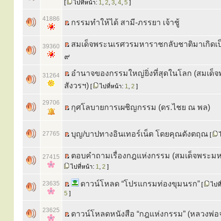
[
ไปที่หน้า:
1
,
2
,
3
,
4
,
5
]
41886
กรรมทำให้ได้ สามี-ภรรยา เจ้าชู้
สมเด็จพระนเรศวรมหาราชกลับชาติมาเกิดเป็
39360
๙
อำนาจของกรรมใหญ่ยิ่งที่สุดในโลก (สมเด
31264
สังวรฯ)
[
ไปที่หน้า:
1
,
2
]
29706
กุศโลบายการเผชิญกรรม (ดร.ไชย ณ พล)
บุญ/บาปทางอินเทอร์เน็ต โดยคุณดังตฤณ
27765
[
ไ
ตอบคำถามเรื่องกฎแห่งกรรม (สมเด็จพระมหา
27415
ไปที่หน้า:
1
,
2
]
ดาวน์โหลด “โปรแกรมท่องขุมนรก”
23635
[
ไปที
5
]
23625
ดาวน์โหลดหนังสือ “กฎแห่งกรรม” (หลวงพ่อ