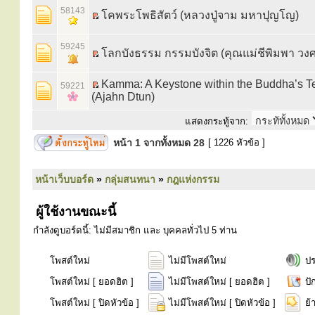
58143
โคพระโพธิสัตว์ (หลวงปู่จาม มหาปุญโญ)
59245
โลกบังธรรม กรรมบังจิต (คุณแม่ชีพิมพา วง
Kamma: A Keystone within the Buddha’s T
59221
(Ajahn Dtun)
แสดงกระทู้จาก:
หน้า
1
จากทั้งหมด
28
[ 1226 หัวข้อ ]
หน้าเว็บบอร์ด
»
กลุ่มสนทนา
»
กฎแห่งกรรม
ผู้ใช้งานขณะนี้
กำลังดูบอร์ดนี้: ไม่มีสมาชิก และ บุคคลทั่วไป 5 ท่าน
โพสต์ใหม่
ไม่มีโพสต์ใหม่
ป
โพสต์ใหม่ [ ยอดฮิต ]
ไม่มีโพสต์ใหม่ [ ยอดฮิต ]
ปั
โพสต์ใหม่ [ ปิดหัวข้อ ]
ไม่มีโพสต์ใหม่ [ ปิดหัวข้อ ]
ย้