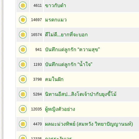
ขาวกับดำ
4611
มรดกแมว
14697
ดีไม่ดี...ยากที่จะบอก
16574
บันทึกแด่ลูกรัก “ความสุข”
941
บันทึกแด่ลูกรัก “น้ำใจ”
1193
คมในฝัก
3798
นิทานอีสป...สิงโตเจ้าป่ากับยุงขี้โม้
5284
ผู้หญิงตัวอย่าง
12035
ผลมะม่วงทิพย์ (สมหวัง วิทยาปัญญานนท์)
4470
การระงับเวร