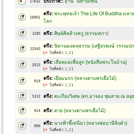
ประกาศ::
อ่าน "นิทานเซน"
17632
ตรึง:
พระพุทธเจ้า The Life Of Buddha มหา
16951
โลก
ตรึง:
ศิษย์คิดล้างครู (ธรรมสภา)
1195
ตรึง:
นิทานมงคลธรรม (เสฐียรพงษ์ วรรณปก
11543
[
ไปที่หน้า:
1
,
2
]
ตรึง:
เลือดแม่เพื่อลูก [หนังสือพระในบ้าน]
2513
[
ไปที่หน้า:
1
,
2
]
ตรึง:
เยี่ยมนรก (หลวงตาแพรเยื่อไม้)
919
[
ไปที่หน้า:
1
,
2
]
ตรึง:
ตะเกียงวิเศษ (ดร.อาจอง ชุมสาย ณ อยุ
5112
ตรึง:
ตาย (หลวงตาแพรเยื่อไม้)
914
ตรึง:
นางฟ้าขี้เหนียว (หลวงพ่อฤาษีลิงดำ)
956
[
ไปที่หน้า:
1
,
2
]