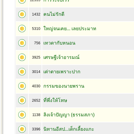
12335
คนไม่รักดี
1432
ใหญ่จนเคย... เลยประมาท
5310
เทวดากับหนอน
756
เศรษฐีเจ้าอารมณ์
3925
เต่าตายเพราะปาก
3014
กรรมของนายพราน
4030
ที่พึ่งให้โทษ
2652
ลิงเจ้าปัญญา (ธรรมสภา)
1138
นิทานอีสป...เด็กเลี้ยงแกะ
3396