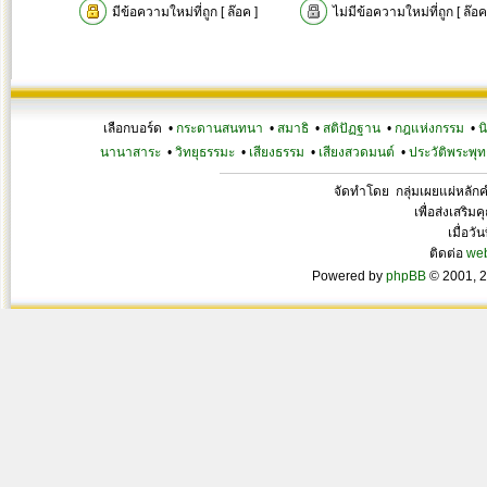
มีข้อความใหม่ที่ถูก [ ล๊อค ]
ไม่มีข้อความใหม่ที่ถูก [ ล๊อค
เลือกบอร์ด •
กระดานสนทนา
•
สมาธิ
•
สติปัฏฐาน
•
กฎแห่งกรรม
•
น
นานาสาระ
•
วิทยุธรรมะ
•
เสียงธรรม
•
เสียงสวดมนต์
•
ประวัติพระพุท
จัดทำโดย กลุ่มเผยแผ่หลั
เพื่อส่งเสริ
เมื่อวั
ติดต่อ
we
Powered by
phpBB
© 2001, 2