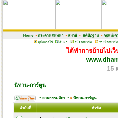
Home
•
กระดานสนทนา
•
สมาธิ
•
สติปัฏฐาน
•
กฎแห่งก
คู่มือการใช้
ค้นหา
สมัครสมาชิก
รายชื่อสมาชิก
ได้ทำการย้ายไปเว็บ
www.dham
15 
นิทาน-การ์ตูน
:: ลานธรรมจักร ::
»
นิทาน-การ์ตูน
ลำดับที่
หัวข้อ