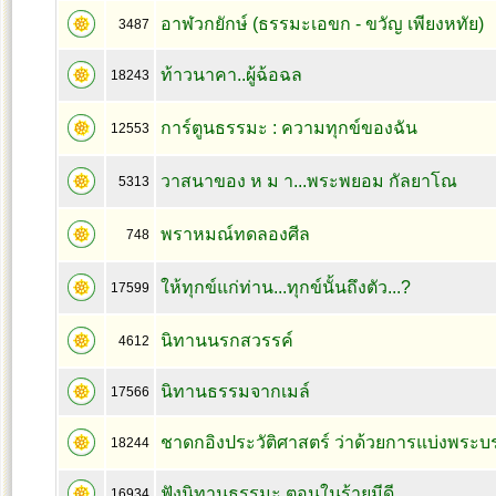
อาฬวกยักษ์ (ธรรมะเอขก - ขวัญ เพียงหทัย)
3487
ท้าวนาคา..ผู้ฉ้อฉล
18243
การ์ตูนธรรมะ : ความทุกข์ของฉัน
12553
วาสนาของ ห ม า...พระพยอม กัลยาโณ
5313
พราหมณ์ทดลองศีล
748
ให้ทุกข์แก่ท่าน...ทุกข์นั้นถึงตัว...?
17599
นิทานนรกสวรรค์
4612
นิทานธรรมจากเมล์
17566
ชาดกอิงประวัติศาสตร์ ว่าด้วยการแบ่งพระบร
18244
ฟังนิทานธรรมะ ตอนในร้ายมีดี
16934