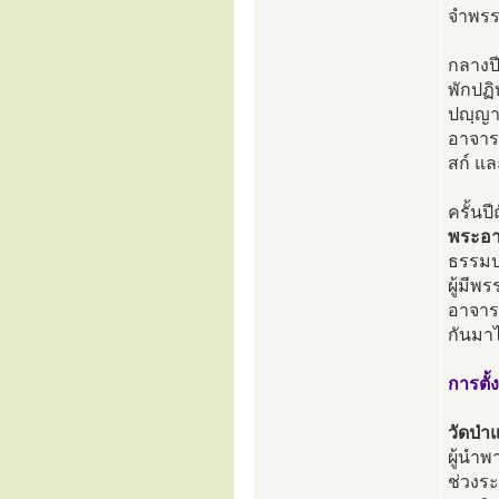
จำพรรษ
กลางป
พักปฏิ
ปญฺญา
อาจารย
สก์ แล
ครั้นป
พระอา
ธรรมปา
ผู้มี
อาจาร
กันมา
การตั้ง
วัดป่
ผู้นำพ
ช่วงระ