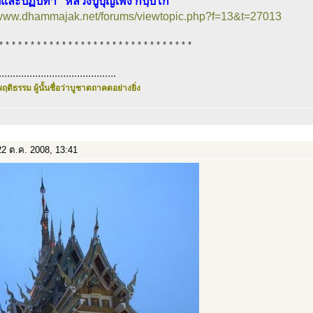
ิและปฏิปทา “หลวงปู่บุญเพ็ง กปฺปโก”
//www.dhammajak.net/forums/viewtopic.php?f=13&t=27013
* * * * * * * * * * * * * * * * * * * * * * * * * * * * * * *
..........................................
ฤติธรรม ผู้นั้นชื่อว่าบูชาตถาคตอย่างยิ่ง
2 ต.ค. 2008, 13:41