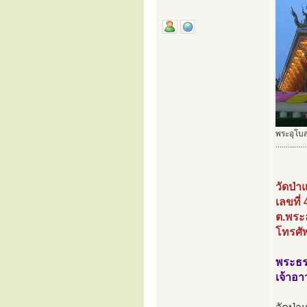
พระอุโบส
...............
วัดป่
เลขที่
ต.พระล
โทรศั
พระธร
เจ้าอ