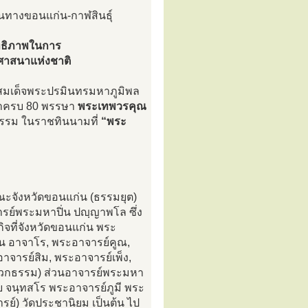
้นทางขอนแก่น-กาฬสินธุ์
สิทธิภาพในการ
ศาสนาแห่งชาติ
าทสมเด็จพระปรมินทรมหาภูมิพล
ษาครบ 80 พรรษา
พระเทพวรคุณ
ธรรม ในราชทินนามที่
“พระ
คณะจังหวัดขอนแก่น (ธรรมยุต)
จารย์พระมหาปิ่น ปญฺญาพโล ซึ่ง
ิจที่จังหวัดขอนแก่น พระ
้น อาจาโร, พระอาจารย์คูณ,
าจารย์สิม, พระอาจารย์เพ็ง,
ดวิเวกธรรม) ส่วนอาจารย์พระมหา
ุย จนฺทสโร พระอาจารย์ภูมี พระ
์) วัดประชานิยม เป็นต้น ไป