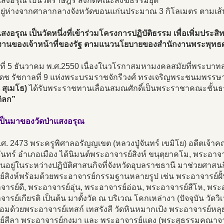
แสงอรุณ เป็นวัดราษฎร์ สังกัดคณะสงฆ์ธรรมยุต
้งอยู่ห่างจากศาลากลางจังหวัดขอนแก่นประมาณ 3 กิโลเมตร ตามเส
แสงอรุณ เป็นวัดหนึ่งที่เข้าร่วมโครงการปฏิบัติธรรม เพื่อเพิ่มประ
ติงานของเจ้าหน้าที่ของรัฐ ตามแนวนโยบายของสำนักงานพระพุทธ
วันที่ 5 ธันวาคม พ.ศ.2550 เนื่องในวโรกาสมหามงคลสมัยที่พระบ
เดช รัชกาลที่ 9 แห่งพระบรมราชจักรีวงศ์ ทรงเจริญพระชนมพรร
 สุเมโธ)
ได้รับพระราชทานเลื่อนสมณศักดิ์เป็นพระราชาคณะชั้น
ิลก”
ป็นมาของวัดป่าแสงอรุณ
.ศ. 2473 พระครูพิศาลอรัญญเขต (หลวงปู่จันทร์ เขมิโย) อดีตเจ้า
จันทร์ อำเภอเมือง ได้นิมนต์พระอาจารย์สิงห์ ขนฺตฺยาคโม, พระอา
นอยู่ในระหว่างปฏิบัติศาสนกิจที่จังหวัดอุบลราชธานี มาช่วยศาสนก
ย์สิงห์พร้อมด้วยพระอาจารย์กรรมฐานหลายรูป เช่น พระอาจารย์ฝั
ารย์ดี, พระอาจารย์อุ่น, พระอาจารย์อ่อน, พระอาจารย์สีโห, พระอ
ารย์เกียรติ เป็นต้น มาตั้งวัด ณ บริเวณ โคกเหล่างา (ปัจจุบัน วั
ร้อมด้วยพระอาจารย์เทสก์ เทสรังสี วัดหินหมากเป้ง พระอาจารย์หล
ย์สีลา พระอาจารย์กงมา และ พระอาจารย์แดง (พระสุธรรมคณาจารย