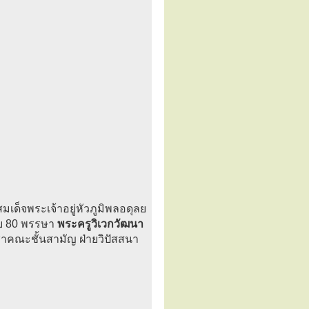
เด็จพระเจ้าอยู่หัวภูมิพลอดุลย
รบ 80 พรรษา
พระครูวิเวกวัฒนา
าคณะชั้นสามัญ ฝ่ายวิปัสสนา