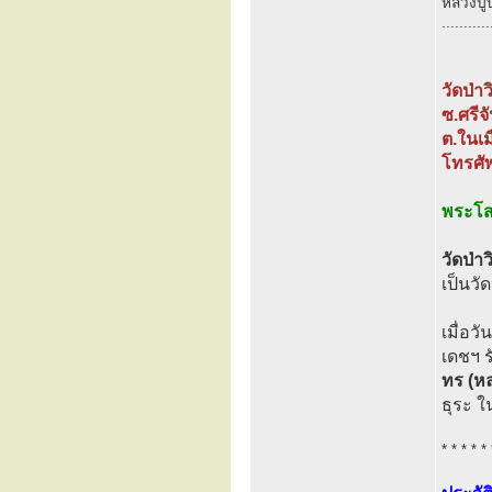
หลวงปู่
...........
วัดป่า
ซ.ศรีจ
ต.ในเม
โทรศั
พระโสภ
วัดป่า
เป็นวั
เมื่อว
เดชฯ 
ทร (หล
ธุระ 
* * * * * 