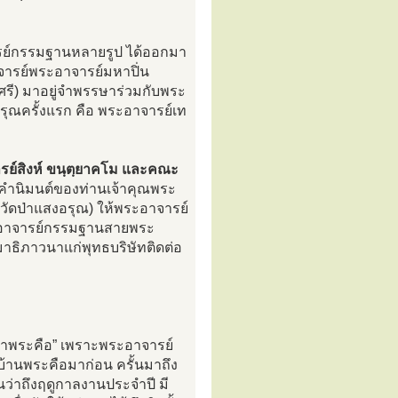
ารย์กรรมฐานหลายรูป ได้ออกมา
าจารย์พระอาจารย์มหาปิ่น
ศรี) มาอยู่จำพรรษาร่วมกับพระ
สงอรุณครั้งแรก คือ พระอาจารย์เท
ย์สิงห์ ขนฺตฺยาคโม และคณะ
ำนิมนต์ของท่านเจ้าคุณพระ
อวัดป่าแสงอรุณ) ให้พระอาจารย์
พระอาจารย์กรรมฐานสายพระ
าธิภาวนาแก่พุทธบริษัทติดต่อ
“วัดป่าพระคือ” เพราะพระอาจารย์
วบ้านพระคือมาก่อน ครั้นมาถึง
นว่าถึงฤดูกาลงานประจำปี มี