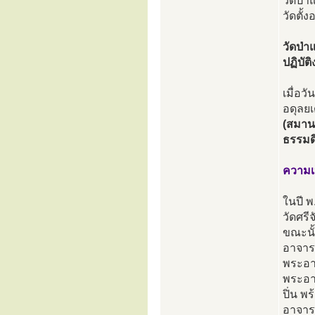
วัดป่า
วัดตั
วัดป่า
ปฏิบั
เมื่อ
อดุลย
(สมาน
ธรรมด
ความเ
ในปี พ
วัดศรี
ขณะนั้
อาจาร
พระอาจ
พระอาจ
ปิ่น พ
อาจาร