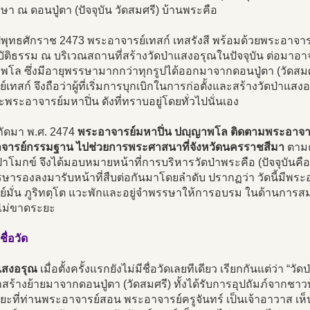
า ณ ดอนปู่ตา (ปัจจุบัน วัดสมศรี) บ้านพระคือ
ีพุทธศักราช 2473 พระอาจารย์เทสก์ เทสรังสี พร้อมด้วยพระอาจ
บัติธรรม ณ บริเวณสถานที่สร้างวัดป่าแสงอรุณในปัจจุบัน ต่อมาอ
พโล ซึ่งมีอายุพรรษามากกว่าทุกรูปได้ออกมาจากดอนปู่ตา (วัดสม
์เทสก์ จึงถือว่าผู้ที่เริ่มการบุกเบิกในการก่อตั้งและสร้างวัดป่าแ
ะพระอาจารย์มหาปิ่น ดังที่ทราบอยู่โดยทั่วไปนั่นเอง
ีถัดมา พ.ศ. 2474
พระอาจารย์มหาปิ่น ปญฺญาพโล ติดตามพระอาจาร
จารย์กรรมฐาน ไปช่วยการพระศาสนาที่จังหวัดนครราชสีมา
ตามค
โมกข์ จึงได้มอบหมายหน้าที่การบริหารวัดป่าพระคือ (ปัจจุบันคื
พรรษารองลงมารับหน้าที่สืบต่อกันมาโดยลำดับ ปรากฏว่า วัดนี้มี
ย์มั่น ภูริทตฺโต แวะพักและอยู่จำพรรษาให้การอบรม ในด้านการสม
ไม่ขาดระยะ
ชื่อวัด
าแสงอรุณ
เมื่อตั้งครั้งแรกยังไม่มีชื่อวัดเลยทีเดียว เรียกกันแต่ว่า 
าสร้างย้ายมาจากดอนปู่ตา (วัดสมศรี) ทั้งได้รับการอุปถัมภ์จากชา
ยะที่ท่านพระอาจารย์สอน พระอาจารย์ครูจันทร์ เป็นเจ้าอาวาส เห็