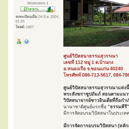
Moderators-1
ลงทะเบียนเมื่อ:
04 มิ.ย. 2004,
01:20
โพสต์:
1807
ศูนย์วิปัสสนาธรรมสุวรรณา
เลขที่ 112 หมู่ 1 ต.บ้านกง
อ.หนองเรือ จ.ขอนแก่น 40240
โทรศัพท์ 086-713-5617, 084-79
ศูนย์วิปัสสนาธรรมสุวรรณาแห่งนี
พระสังฆราชูปถัมภ์ สอนตามแนวปฏ
วิปัสสนาจารย์ชาวอินเดียที่ถือก
นานาชาติศูนย์แรกชื่อ
“ธรรมคีรี
มีการจัดอบรมวิปัสสนาในประเทศต
มีการจัดการอบรมวิปัสสนา (หลักส