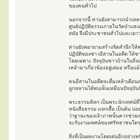
ของคนทั่วไป
นอกจากนี้ ท่านยังสามารถนำเทคโ
ศูนย์ปฏิบัติธรรมภายในวัดป่าแส
สมัย จึงมีประชาชนทั่วไปและเย
ท่านยังพยายามสร้างจิตสำนึกให
ปฏิบัติของชาวอีสานในอดีต ให้ชาวบ
โดยเฉพาะ ปัจจุบันชาวบ้านในถิ่นอ
เหล้ามาเกี่ยวข้องอยู่เสมอ หรือแม้
คนอีสานในอดีตจะดื่มเหล้าเดือนล
ลูกหลานได้พบเห็นเหมือนปัจจุบันน
พระธรรมดิลก เป็นพระนักเทศน์ที
หนังสือธรรม แจกเสื้อ เป็นต้น บ่
ว่าฐานะของเจ้าภาพนั้นควรช่วยเหล
จะรับงานเทศน์ของศรัทธาชนใด
สิ่งที่เป็นผลงานโดดเด่นอีกอย่างห