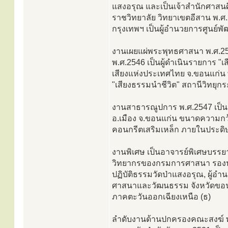
แสงอรุณ และเป็นเจ้าสำนักศาสน
ราชวิทยาลัย วิทยาเขตอีสาน พ.ศ
กรุงเทพฯ เป็นผู้อำนวยการศูนย์พั
งานเผยแผ่พระพุทธศาสนา พ.ศ.2545
พ.ศ.2546 เป็นผู้ดำเนินรายการ "
เสียงแห่งประเทศไทย จ.ขอนแก่น
"เสียงธรรมนำชีวิต" สถานีวิทยุ
งานสาธารณูปการ พ.ศ.2547 เป็น
อ.เมือง จ.ขอนแก่น ขนาดความกว้า
คอนกรีตเสริมเหล็ก ภายในประดิษ
งานพิเศษ เป็นอาจารย์พิเศษบรร
วิทยากรของกรมการศาสนา รองปร
ปฏิบัติธรรมวัดป่าแสงอรุณ, ผู้อ
ศาสนาและวัฒนธรรม จังหวัดขอน
ภาคตะวันออกเฉียงเหนือ (ธ)
ลำดับงานด้านปกครองคณะสงฆ์ พ.ศ.