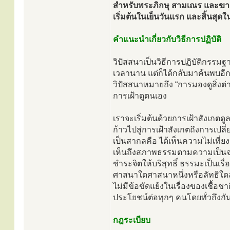
สำหรับพระภิกษุ สามเณร และฆาร
เริ่มต้นในเย็นวันแรก และสิ้นสุด
คำแนะนำเกี่ยวกับวิธีการปฏิบัติ
วิปัสสนาเป็นวิธีการปฏิบัติกรรมฐา
เวลานาน แต่ก็ได้กลับมาค้นพบอีกค
วิปัสสนาหมายถึง “การมองดูสิ่งต
การเฝ้าดูตนเอง
เราจะเริ่มต้นด้วยการเฝ้าสังเกตดู
ก้าวไปสู่การเฝ้าสังเกตถึงการเป
เป็นสากลคือ ได้เห็นความไม่เที่ยง 
เห็นถึงสภาพธรรมตามความเป็นจร
ชำระจิตให้บริสุทธิ์ ธรรมะเป็นเร
ศาสนาใดศาสนาหนึ่งหรือลัทธิใดลัท
ไม่มีข้อขัดแย้งในเรื่องของเชื้อ
ประโยชน์ต่อทุกๆ คนโดยทั่วถึงกั
กฎระเบียบ