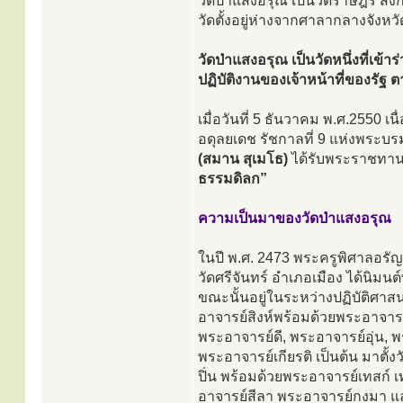
วัดป่าแสงอรุณ เป็นวัดราษฎร์ สั
วัดตั้งอยู่ห่างจากศาลากลางจัง
วัดป่าแสงอรุณ เป็นวัดหนึ่งที่เข้
ปฏิบัติงานของเจ้าหน้าที่ของร
เมื่อวันที่ 5 ธันวาคม พ.ศ.255
อดุลยเดช รัชกาลที่ 9 แห่งพระ
(สมาน สุเมโธ)
ได้รับพระราชทาน
ธรรมดิลก”
ความเป็นมาของวัดป่าแสงอรุณ
ในปี พ.ศ. 2473 พระครูพิศาลอรัญ
วัดศรีจันทร์ อำเภอเมือง ได้นิม
ขณะนั้นอยู่ในระหว่างปฏิบัติศาส
อาจารย์สิงห์พร้อมด้วยพระอาจาร
พระอาจารย์ดี, พระอาจารย์อุ่น, 
พระอาจารย์เกียรติ เป็นต้น มาตั้
ปิ่น พร้อมด้วยพระอาจารย์เทสก์ 
อาจารย์สีลา พระอาจารย์กงมา แ