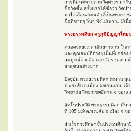
การนิมนต์พระตามวัดต่างๆ มารับกั
ชื่อวัดขึ้น ครั้งแรกให้ชื่อว่า วั
มาได้เลื่อนสมณศักดิ์เป็นพระราชสุ
ชื่อที่ขาดๆ วิ่นๆ ฟังไม่เพราะ มีเน
พระธรรมดิลก ครูภูมิปัญญาไทย
ตลอดระยะเวลาอันยาวนาน ในการ
และคุณสมบัติต่างๆ เป็นที่ยกย่องเ
สมบูรณ์ด้วยศีลาจารวัตร งดงามด้
สาธุชนอย่างมาก
ปัจจุบัน พระธรรมดิลก (สมาน สุ
ต.พระลับ อ.เมือง จ.ขอนแก่น, 
วิทยาลัย วิทยาเขตอีสาน จ.ขอนแ
อัตโนประวัติ พระธรรมดิลก มีนามเด
ที่ 105 ม.9 ต.พระลับ อ.เมือง จ
สำเร็จการศึกษาชั้นประถมศึกษาปี
วันที่ 18 กรกฎาคม 2502 วัดศรีจั