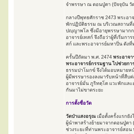
จำพรรษา ณ ดอนปู่ตา (ปัจจุบัน วั
กลางปีพุทธศักราช 2473 พระอาจ
พักปฏิบัติธรรม ณ บริเวณสถานที่
ปญฺญาพโล ซึ่งมีอายุพรรษามากกว
อาจารย์เทสก์ จึงถือว่าผู้ที่เริ่
สก์ และพระอาจารย์มหาปิ่น ดังที่ท
ครั้นปีถัดมา พ.ศ. 2474
พระอาจาร
พระอาจารย์กรรมฐาน ไปช่วยการ
ธรรมปาโมกข์ จึงได้มอบหมายหน้าท
ผู้มีพรรษารองลงมารับหน้าที่สื
อาจารย์มั่น ภูริทตฺโต แวะพักแ
กันมาไม่ขาดระยะ
การตั้งชื่อวัด
วัดป่าแสงอรุณ
เมื่อตั้งครั้งแรกยั
ผู้นำพาสร้างย้ายมาจากดอนปู่ตา (
ช่วงระยะที่ท่านพระอาจารย์สอน พ