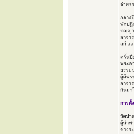
จำพรรษ
กลางป
พักปฏิ
ปญฺญา
อาจารย
สก์ แล
ครั้นป
พระอา
ธรรมปา
ผู้มี
อาจาร
กันมา
การตั้ง
วัดป่
ผู้นำพ
ช่วงระ