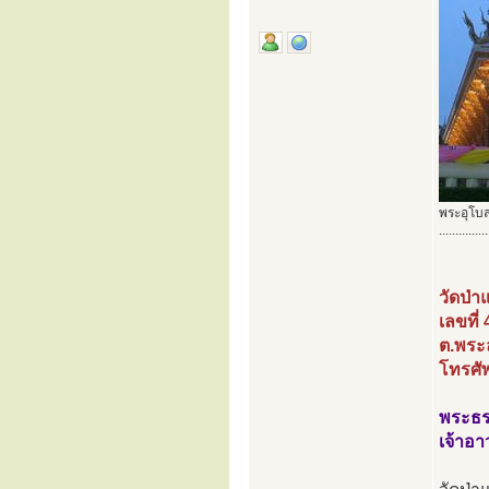
พระอุโบส
...............
วัดป่
เลขที่
ต.พระล
โทรศั
พระธร
เจ้าอ