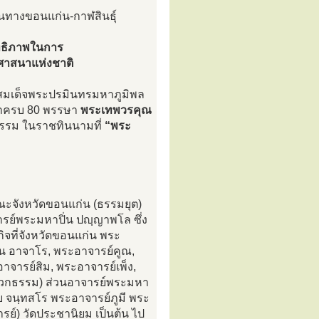
้นทางขอนแก่น-กาฬสินธุ์
สิทธิภาพในการ
ศาสนาแห่งชาติ
าทสมเด็จพระปรมินทรมหาภูมิพล
ษาครบ 80 พรรษา
พระเทพวรคุณ
ธรรม ในราชทินนามที่
“พระ
คณะจังหวัดขอนแก่น (ธรรมยุต)
จารย์พระมหาปิ่น ปญฺญาพโล ซึ่ง
ิจที่จังหวัดขอนแก่น พระ
้น อาจาโร, พระอาจารย์คูณ,
าจารย์สิม, พระอาจารย์เพ็ง,
ดวิเวกธรรม) ส่วนอาจารย์พระมหา
ุย จนฺทสโร พระอาจารย์ภูมี พระ
์) วัดประชานิยม เป็นต้น ไป