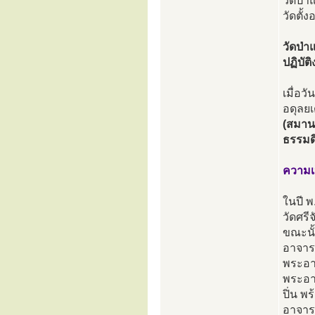
วัดป่า
วัดตั
วัดป่า
ปฏิบั
เมื่อ
อดุลย
(สมาน
ธรรมด
ความเ
ในปี พ
วัดศรี
ขณะนั้
อาจาร
พระอาจ
พระอาจ
ปิ่น พ
อาจาร