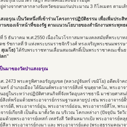
แสงอรุณ เป็นวัดราษฎร์ สังกัดคณะสงฆ์ธรรมยุต
้งอยู่ห่างจากศาลากลางจังหวัดขอนแก่นประมาณ 3 กิโลเมตร ตามเส
แสงอรุณ เป็นวัดหนึ่งที่เข้าร่วมโครงการปฏิบัติธรรม เพื่อเพิ่มประ
ติงานของเจ้าหน้าที่ของรัฐ ตามแนวนโยบายของสำนักงานพระพุทธ
วันที่ 5 ธันวาคม พ.ศ.2550 เนื่องในวโรกาสมหามงคลสมัยที่พระบ
เดช รัชกาลที่ 9 แห่งพระบรมราชจักรีวงศ์ ทรงเจริญพระชนมพรร
 สุเมโธ)
ได้รับพระราชทานเลื่อนสมณศักดิ์เป็นพระราชาคณะชั้น
ิลก”
ป็นมาของวัดป่าแสงอรุณ
.ศ. 2473 พระครูพิศาลอรัญญเขต (หลวงปู่จันทร์ เขมิโย) อดีตเจ้า
จันทร์ อำเภอเมือง ได้นิมนต์พระอาจารย์สิงห์ ขนฺตฺยาคโม, พระอา
นอยู่ในระหว่างปฏิบัติศาสนกิจที่จังหวัดอุบลราชธานี มาช่วยศาสนก
ย์สิงห์พร้อมด้วยพระอาจารย์กรรมฐานหลายรูป เช่น พระอาจารย์ฝั
ารย์ดี, พระอาจารย์อุ่น, พระอาจารย์อ่อน, พระอาจารย์สีโห, พระอ
ารย์เกียรติ เป็นต้น มาตั้งวัด ณ บริเวณ โคกเหล่างา (ปัจจุบัน วั
ร้อมด้วยพระอาจารย์เทสก์ เทสรังสี วัดหินหมากเป้ง พระอาจารย์หล
ย์สีลา พระอาจารย์กงมา และ พระอาจารย์แดง (พระสุธรรมคณาจารย