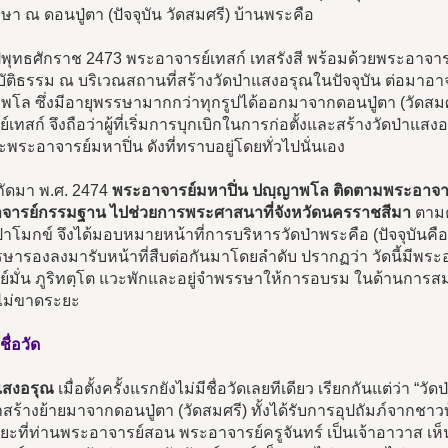
า ณ ดอนปู่ตา (ปัจจุบัน วัดสมศรี) บ้านพระคือ
ีพุทธศักราช 2473 พระอาจารย์เทสก์ เทสรังสี พร้อมด้วยพระอาจ
บัติธรรม ณ บริเวณสถานที่สร้างวัดป่าแสงอรุณในปัจจุบัน ต่อมาอ
พโล ซึ่งมีอายุพรรษามากกว่าทุกรูปได้ออกมาจากดอนปู่ตา (วัดสม
์เทสก์ จึงถือว่าผู้ที่เริ่มการบุกเบิกในการก่อตั้งและสร้างวัดป่าแ
ะพระอาจารย์มหาปิ่น ดังที่ทราบอยู่โดยทั่วไปนั่นเอง
ีถัดมา พ.ศ. 2474
พระอาจารย์มหาปิ่น ปญฺญาพโล ติดตามพระอาจาร
จารย์กรรมฐาน ไปช่วยการพระศาสนาที่จังหวัดนครราชสีมา
ตามค
โมกข์ จึงได้มอบหมายหน้าที่การบริหารวัดป่าพระคือ (ปัจจุบันคื
พรรษารองลงมารับหน้าที่สืบต่อกันมาโดยลำดับ ปรากฏว่า วัดนี้มี
ย์มั่น ภูริทตฺโต แวะพักและอยู่จำพรรษาให้การอบรม ในด้านการสม
ไม่ขาดระยะ
ชื่อวัด
าแสงอรุณ
เมื่อตั้งครั้งแรกยังไม่มีชื่อวัดเลยทีเดียว เรียกกันแต่ว่า 
าสร้างย้ายมาจากดอนปู่ตา (วัดสมศรี) ทั้งได้รับการอุปถัมภ์จากชา
ยะที่ท่านพระอาจารย์สอน พระอาจารย์ครูจันทร์ เป็นเจ้าอาวาส เห็