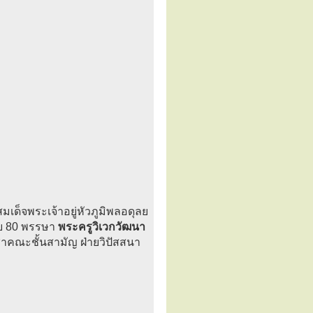
เด็จพระเจ้าอยู่หัวภูมิพลอดุลย
รบ 80 พรรษา
พระครูวิเวกวัฒนา
าคณะชั้นสามัญ ฝ่ายวิปัสสนา