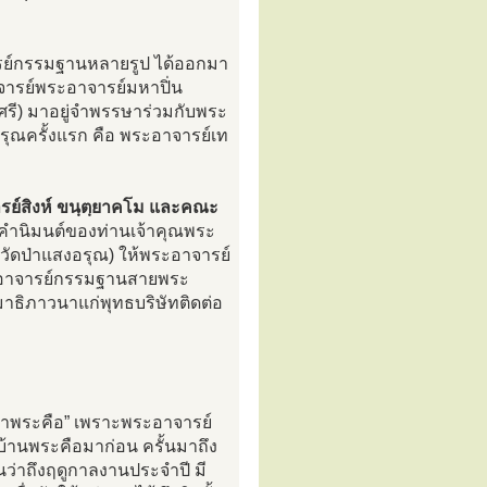
ารย์กรรมฐานหลายรูป ได้ออกมา
าจารย์พระอาจารย์มหาปิ่น
ศรี) มาอยู่จำพรรษาร่วมกับพระ
สงอรุณครั้งแรก คือ พระอาจารย์เท
ย์สิงห์ ขนฺตฺยาคโม และคณะ
ำนิมนต์ของท่านเจ้าคุณพระ
อวัดป่าแสงอรุณ) ให้พระอาจารย์
พระอาจารย์กรรมฐานสายพระ
าธิภาวนาแก่พุทธบริษัทติดต่อ
“วัดป่าพระคือ” เพราะพระอาจารย์
วบ้านพระคือมาก่อน ครั้นมาถึง
นว่าถึงฤดูกาลงานประจำปี มี