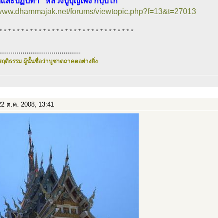
ิและปฏิปทา “หลวงปู่บุญเพ็ง กปฺปโก”
//www.dhammajak.net/forums/viewtopic.php?f=13&t=27013
* * * * * * * * * * * * * * * * * * * * * * * * * * * * * * *
..........................................
ฤติธรรม ผู้นั้นชื่อว่าบูชาตถาคตอย่างยิ่ง
2 ต.ค. 2008, 13:41