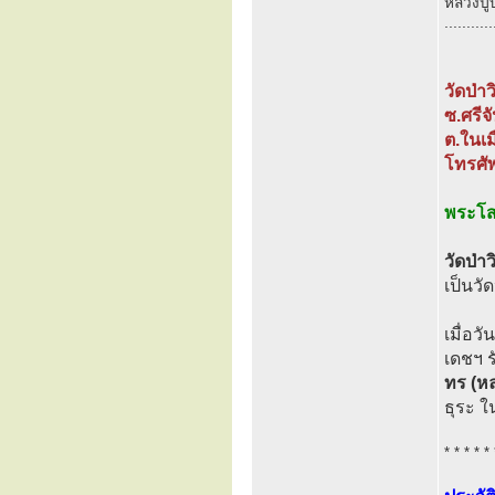
หลวงปู่
...........
วัดป่า
ซ.ศรีจ
ต.ในเม
โทรศั
พระโสภ
วัดป่า
เป็นวั
เมื่อว
เดชฯ 
ทร (หล
ธุระ 
* * * * * 