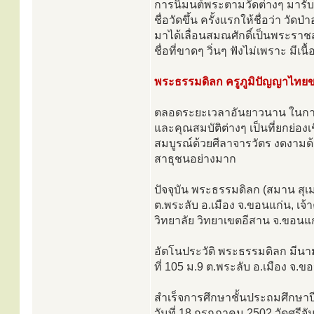
การนิมนต์พระตามวัดต่างๆ มารับกั
ชื่อวัดขึ้น ครั้งแรกให้ชื่อว่า วั
มาได้เลื่อนสมณศักดิ์เป็นพระราชสุ
ชื่อที่ขาดๆ วิ่นๆ ฟังไม่เพราะ มีเน
พระธรรมดิลก ครูภูมิปัญญาไทย
ตลอดระยะเวลาอันยาวนาน ในการ
และคุณสมบัติต่างๆ เป็นที่ยกย่องเ
สมบูรณ์ด้วยศีลาจารวัตร งดงามด้
สาธุชนอย่างมาก
ปัจจุบัน พระธรรมดิลก (สมาน สุ
ต.พระลับ อ.เมือง จ.ขอนแก่น, 
วิทยาลัย วิทยาเขตอีสาน จ.ขอนแ
อัตโนประวัติ พระธรรมดิลก มีนามเด
ที่ 105 ม.9 ต.พระลับ อ.เมือง จ
สำเร็จการศึกษาชั้นประถมศึกษาปี
วันที่ 18 กรกฎาคม 2502 วัดศรีจั