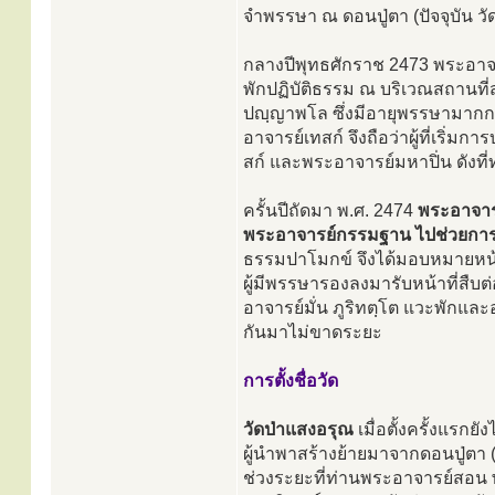
จำพรรษา ณ ดอนปู่ตา (ปัจจุบัน วั
กลางปีพุทธศักราช 2473 พระอาจ
พักปฏิบัติธรรม ณ บริเวณสถานที่
ปญฺญาพโล ซึ่งมีอายุพรรษามากกว
อาจารย์เทสก์ จึงถือว่าผู้ที่เริ่
สก์ และพระอาจารย์มหาปิ่น ดังที่ท
ครั้นปีถัดมา พ.ศ. 2474
พระอาจาร
พระอาจารย์กรรมฐาน ไปช่วยการ
ธรรมปาโมกข์ จึงได้มอบหมายหน้าท
ผู้มีพรรษารองลงมารับหน้าที่สื
อาจารย์มั่น ภูริทตฺโต แวะพักแ
กันมาไม่ขาดระยะ
การตั้งชื่อวัด
วัดป่าแสงอรุณ
เมื่อตั้งครั้งแรกยั
ผู้นำพาสร้างย้ายมาจากดอนปู่ตา (
ช่วงระยะที่ท่านพระอาจารย์สอน พ