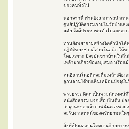
ของคนทั่วไป
นอกจากนี้ ท่านยังสามารถนำเทคโ
ศูนย์ปฏิบัติธรรมภายในวัดป่าแส
สมัย จึงมีประชาชนทั่วไปและเย
ท่านยังพยายามสร้างจิตสำนึกให
ปฏิบัติของชาวอีสานในอดีต ให้ชาวบ
โดยเฉพาะ ปัจจุบันชาวบ้านในถิ่นอ
เหล้ามาเกี่ยวข้องอยู่เสมอ หรือแม้
คนอีสานในอดีตจะดื่มเหล้าเดือนล
ลูกหลานได้พบเห็นเหมือนปัจจุบันน
พระธรรมดิลก เป็นพระนักเทศน์ที
หนังสือธรรม แจกเสื้อ เป็นต้น บ่
ว่าฐานะของเจ้าภาพนั้นควรช่วยเหล
จะรับงานเทศน์ของศรัทธาชนใด
สิ่งที่เป็นผลงานโดดเด่นอีกอย่างห