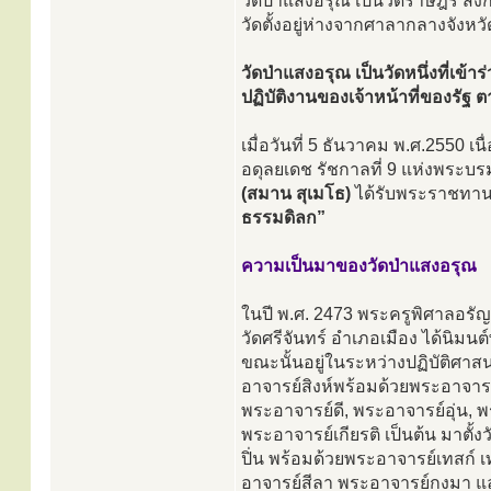
วัดป่าแสงอรุณ เป็นวัดราษฎร์ สั
วัดตั้งอยู่ห่างจากศาลากลางจัง
วัดป่าแสงอรุณ เป็นวัดหนึ่งที่เข้
ปฏิบัติงานของเจ้าหน้าที่ของร
เมื่อวันที่ 5 ธันวาคม พ.ศ.255
อดุลยเดช รัชกาลที่ 9 แห่งพระ
(สมาน สุเมโธ)
ได้รับพระราชทาน
ธรรมดิลก”
ความเป็นมาของวัดป่าแสงอรุณ
ในปี พ.ศ. 2473 พระครูพิศาลอรัญ
วัดศรีจันทร์ อำเภอเมือง ได้นิม
ขณะนั้นอยู่ในระหว่างปฏิบัติศาส
อาจารย์สิงห์พร้อมด้วยพระอาจาร
พระอาจารย์ดี, พระอาจารย์อุ่น, 
พระอาจารย์เกียรติ เป็นต้น มาตั้
ปิ่น พร้อมด้วยพระอาจารย์เทสก์ 
อาจารย์สีลา พระอาจารย์กงมา แ