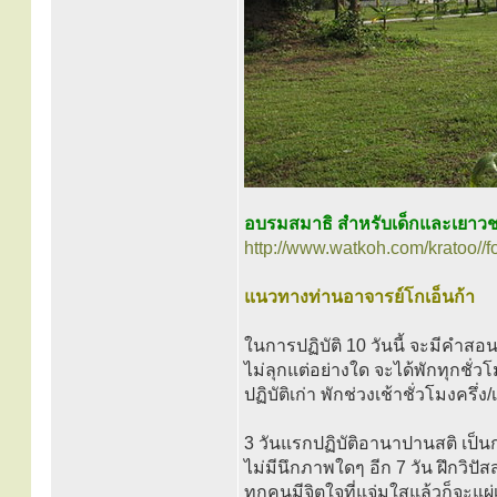
อบรมสมาธิ สำหรับเด็กและเยาว
http://www.watkoh.com/kratoo//
แนวทางท่านอาจารย์โกเอ็นก้า
ในการปฏิบัติ 10 วันนี้ จะมีคำสอนให้ผ
ไม่ลุกแต่อย่างใด จะได้พักทุกชั่วโ
ปฏิบัติเก่า พักช่วงเช้าชั่วโมงครึ่ง
3 วันแรกปฏิบัติอานาปานสติ เป็
ไม่มีนึกภาพใดๆ อีก 7 วัน ฝึกวิปัส
ทุกคนมีจิตใจที่แจ่มใสแล้วก็จะแ