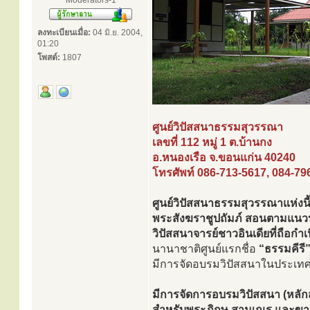
Moderators-1
ลงทะเบียนเมื่อ:
04 มิ.ย. 2004,
01:20
โพสต์:
1807
ศูนย์วิปัสสนาธรรมสุวรรณา
เลขที่ 112 หมู่ 1 ต.บ้านกง
อ.หนองเรือ จ.ขอนแก่น 40240
โทรศัพท์ 086-713-5617, 084-79
ศูนย์วิปัสสนาธรรมสุวรรณาแห่งนี
พระสังฆราชูปถัมภ์ สอนตามแนวปฏ
วิปัสสนาจารย์ชาวอินเดียที่ถือก
นานาชาติศูนย์แรกชื่อ
“ธรรมคีรี
มีการจัดอบรมวิปัสสนาในประเทศต
มีการจัดการอบรมวิปัสสนา (หลักส
สำหรับพระภิกษุ สามเณร และฆาร