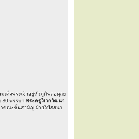
เด็จพระเจ้าอยู่หัวภูมิพลอดุลย
รบ 80 พรรษา
พระครูวิเวกวัฒนา
าคณะชั้นสามัญ ฝ่ายวิปัสสนา