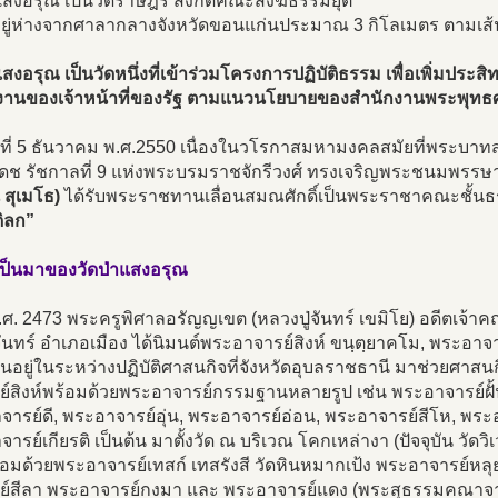
แสงอรุณ เป็นวัดราษฎร์ สังกัดคณะสงฆ์ธรรมยุต
้งอยู่ห่างจากศาลากลางจังหวัดขอนแก่นประมาณ 3 กิโลเมตร ตามเส
แสงอรุณ เป็นวัดหนึ่งที่เข้าร่วมโครงการปฏิบัติธรรม เพื่อเพิ่มประ
ติงานของเจ้าหน้าที่ของรัฐ ตามแนวนโยบายของสำนักงานพระพุทธ
วันที่ 5 ธันวาคม พ.ศ.2550 เนื่องในวโรกาสมหามงคลสมัยที่พระบ
เดช รัชกาลที่ 9 แห่งพระบรมราชจักรีวงศ์ ทรงเจริญพระชนมพรร
 สุเมโธ)
ได้รับพระราชทานเลื่อนสมณศักดิ์เป็นพระราชาคณะชั้น
ิลก”
ป็นมาของวัดป่าแสงอรุณ
.ศ. 2473 พระครูพิศาลอรัญญเขต (หลวงปู่จันทร์ เขมิโย) อดีตเจ้า
จันทร์ อำเภอเมือง ได้นิมนต์พระอาจารย์สิงห์ ขนฺตฺยาคโม, พระอา
นอยู่ในระหว่างปฏิบัติศาสนกิจที่จังหวัดอุบลราชธานี มาช่วยศาสนก
ย์สิงห์พร้อมด้วยพระอาจารย์กรรมฐานหลายรูป เช่น พระอาจารย์ฝั
ารย์ดี, พระอาจารย์อุ่น, พระอาจารย์อ่อน, พระอาจารย์สีโห, พระอ
ารย์เกียรติ เป็นต้น มาตั้งวัด ณ บริเวณ โคกเหล่างา (ปัจจุบัน วั
ร้อมด้วยพระอาจารย์เทสก์ เทสรังสี วัดหินหมากเป้ง พระอาจารย์หล
ย์สีลา พระอาจารย์กงมา และ พระอาจารย์แดง (พระสุธรรมคณาจารย