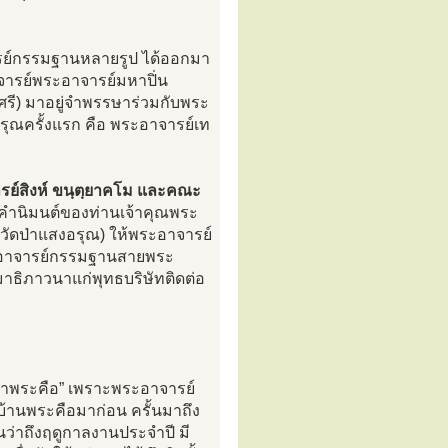
ารย์กรรมฐานหลายรูป ได้ออกมา
าจารย์พระอาจารย์มหาปิ่น
ศรี) มาอยู่จำพรรษาร่วมกับพระ
สงอรุณครั้งแรก คือ พระอาจารย์เท
ย์สิงห์ ขนฺตฺยาคโม และคณะ
ำนิมนต์ของท่านเจ้าคุณพระ
อวัดป่าแสงอรุณ) ให้พระอาจารย์
พระอาจารย์กรรมฐานสายพระ
าธิภาวนาแก่พุทธบริษัทติดต่อ
“วัดป่าพระคือ” เพราะพระอาจารย์
วบ้านพระคือมาก่อน ครั้นมาถึง
นว่าถึงฤดูกาลงานประจำปี มี