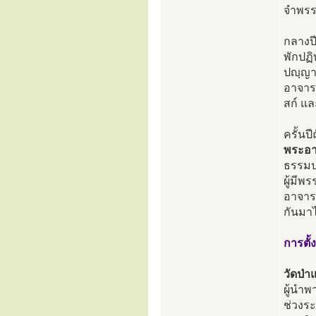
จำพรรษ
กลางป
พักปฏิ
ปญฺญา
อาจารย
สก์ แล
ครั้นป
พระอา
ธรรมปา
ผู้มี
อาจาร
กันมา
การตั้ง
วัดป่
ผู้นำพ
ช่วงระ