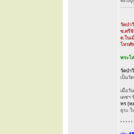
หลวงปู่
...........
วัดป่า
ซ.ศรีจ
ต.ในเม
โทรศั
พระโสภ
วัดป่า
เป็นวั
เมื่อว
เดชฯ 
ทร (หล
ธุระ 
* * * * * 