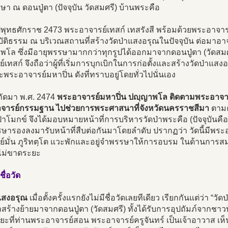
า ณ ดอนปู่ตา (ปัจจุบัน วัดสมศรี) บ้านพระคือ
ีพุทธศักราช 2473 พระอาจารย์เทสก์ เทสรังสี พร้อมด้วยพระอาจ
บัติธรรม ณ บริเวณสถานที่สร้างวัดป่าแสงอรุณในปัจจุบัน ต่อมาอ
พโล ซึ่งมีอายุพรรษามากกว่าทุกรูปได้ออกมาจากดอนปู่ตา (วัดสม
์เทสก์ จึงถือว่าผู้ที่เริ่มการบุกเบิกในการก่อตั้งและสร้างวัดป่าแ
ะพระอาจารย์มหาปิ่น ดังที่ทราบอยู่โดยทั่วไปนั่นเอง
ีถัดมา พ.ศ. 2474
พระอาจารย์มหาปิ่น ปญฺญาพโล ติดตามพระอาจาร
จารย์กรรมฐาน ไปช่วยการพระศาสนาที่จังหวัดนครราชสีมา
ตามค
โมกข์ จึงได้มอบหมายหน้าที่การบริหารวัดป่าพระคือ (ปัจจุบันคื
พรรษารองลงมารับหน้าที่สืบต่อกันมาโดยลำดับ ปรากฏว่า วัดนี้มี
ย์มั่น ภูริทตฺโต แวะพักและอยู่จำพรรษาให้การอบรม ในด้านการสม
ไม่ขาดระยะ
ชื่อวัด
าแสงอรุณ
เมื่อตั้งครั้งแรกยังไม่มีชื่อวัดเลยทีเดียว เรียกกันแต่ว่า 
าสร้างย้ายมาจากดอนปู่ตา (วัดสมศรี) ทั้งได้รับการอุปถัมภ์จากชา
ยะที่ท่านพระอาจารย์สอน พระอาจารย์ครูจันทร์ เป็นเจ้าอาวาส เห็