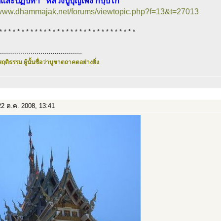
ิและปฏิปทา “หลวงปู่บุญเพ็ง กปฺปโก”
//www.dhammajak.net/forums/viewtopic.php?f=13&t=27013
* * * * * * * * * * * * * * * * * * * * * * * * * * * * * * *
..........................................
ฤติธรรม ผู้นั้นชื่อว่าบูชาตถาคตอย่างยิ่ง
2 ต.ค. 2008, 13:41