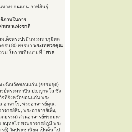
้นทางขอนแก่น-กาฬสินธุ์
สิทธิภาพในการ
ศาสนาแห่งชาติ
าทสมเด็จพระปรมินทรมหาภูมิพล
ษาครบ 80 พรรษา
พระเทพวรคุณ
ธรรม ในราชทินนามที่
“พระ
คณะจังหวัดขอนแก่น (ธรรมยุต)
จารย์พระมหาปิ่น ปญฺญาพโล ซึ่ง
ิจที่จังหวัดขอนแก่น พระ
้น อาจาโร, พระอาจารย์คูณ,
าจารย์สิม, พระอาจารย์เพ็ง,
ดวิเวกธรรม) ส่วนอาจารย์พระมหา
ุย จนฺทสโร พระอาจารย์ภูมี พระ
์) วัดประชานิยม เป็นต้น ไป