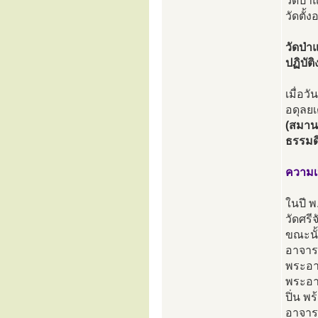
วัดป่า
วัดตั
วัดป่า
ปฏิบั
เมื่อ
อดุลย
(สมาน
ธรรมด
ความเ
ในปี พ
วัดศรี
ขณะนั้
อาจาร
พระอาจ
พระอาจ
ปิ่น พ
อาจาร