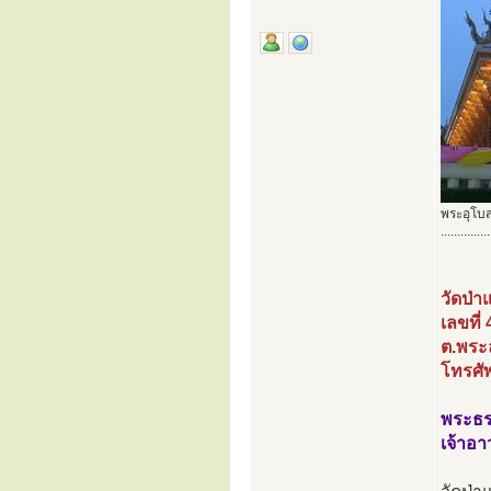
พระอุโบส
...............
วัดป่
เลขที่
ต.พระล
โทรศั
พระธร
เจ้าอ