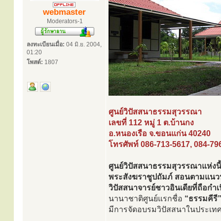
webmaster
Moderators-1
ลงทะเบียนเมื่อ:
04 มิ.ย. 2004,
01:20
โพสต์:
1807
ศูนย์วิปัสสนาธรรมสุวรรณา
เลขที่ 112 หมู่ 1 ต.บ้านกง
อ.หนองเรือ จ.ขอนแก่น 40240
โทรศัพท์ 086-713-5617, 084-79
ศูนย์วิปัสสนาธรรมสุวรรณาแห่งนี
พระสังฆราชูปถัมภ์ สอนตามแนวปฏ
วิปัสสนาจารย์ชาวอินเดียที่ถือก
นานาชาติศูนย์แรกชื่อ
“ธรรมคีรี
มีการจัดอบรมวิปัสสนาในประเทศต