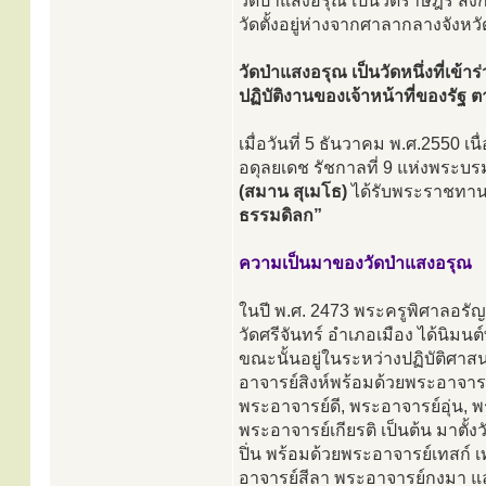
วัดป่าแสงอรุณ เป็นวัดราษฎร์ สั
วัดตั้งอยู่ห่างจากศาลากลางจัง
วัดป่าแสงอรุณ เป็นวัดหนึ่งที่เข้
ปฏิบัติงานของเจ้าหน้าที่ของร
เมื่อวันที่ 5 ธันวาคม พ.ศ.255
อดุลยเดช รัชกาลที่ 9 แห่งพระ
(สมาน สุเมโธ)
ได้รับพระราชทาน
ธรรมดิลก”
ความเป็นมาของวัดป่าแสงอรุณ
ในปี พ.ศ. 2473 พระครูพิศาลอรัญ
วัดศรีจันทร์ อำเภอเมือง ได้นิม
ขณะนั้นอยู่ในระหว่างปฏิบัติศาส
อาจารย์สิงห์พร้อมด้วยพระอาจาร
พระอาจารย์ดี, พระอาจารย์อุ่น, 
พระอาจารย์เกียรติ เป็นต้น มาตั้
ปิ่น พร้อมด้วยพระอาจารย์เทสก์ 
อาจารย์สีลา พระอาจารย์กงมา แ