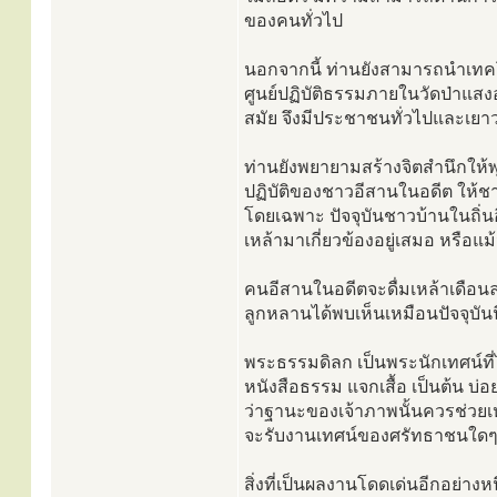
ของคนทั่วไป
นอกจากนี้ ท่านยังสามารถนำเทคโ
ศูนย์ปฏิบัติธรรมภายในวัดป่าแส
สมัย จึงมีประชาชนทั่วไปและเย
ท่านยังพยายามสร้างจิตสำนึกให
ปฏิบัติของชาวอีสานในอดีต ให้ชาวบ
โดยเฉพาะ ปัจจุบันชาวบ้านในถิ่นอ
เหล้ามาเกี่ยวข้องอยู่เสมอ หรือแม้
คนอีสานในอดีตจะดื่มเหล้าเดือนล
ลูกหลานได้พบเห็นเหมือนปัจจุบันน
พระธรรมดิลก เป็นพระนักเทศน์ที
หนังสือธรรม แจกเสื้อ เป็นต้น บ่
ว่าฐานะของเจ้าภาพนั้นควรช่วยเหล
จะรับงานเทศน์ของศรัทธาชนใด
สิ่งที่เป็นผลงานโดดเด่นอีกอย่างห