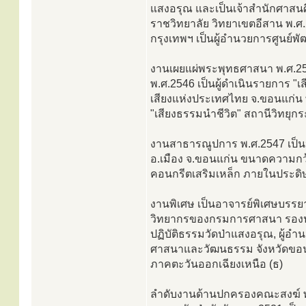
แสงอรุณ และเป็นเจ้าสำนักศาสน
ราชวิทยาลัย วิทยาเขตอีสาน พ.ศ
กรุงเทพฯ เป็นผู้อำนวยการศูนย์พั
งานเผยแผ่พระพุทธศาสนา พ.ศ.2545
พ.ศ.2546 เป็นผู้ดำเนินรายการ "
เสียงแห่งประเทศไทย จ.ขอนแก่น
"เสียงธรรมนำชีวิต" สถานีวิทยุ
งานสาธารณูปการ พ.ศ.2547 เป็น
อ.เมือง จ.ขอนแก่น ขนาดความกว้า
คอนกรีตเสริมเหล็ก ภายในประดิษ
งานพิเศษ เป็นอาจารย์พิเศษบรร
วิทยากรของกรมการศาสนา รองปร
ปฏิบัติธรรมวัดป่าแสงอรุณ, ผู้อ
ศาสนาและวัฒนธรรม จังหวัดขอน
ภาคตะวันออกเฉียงเหนือ (ธ)
ลำดับงานด้านปกครองคณะสงฆ์ พ.ศ.