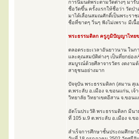
การนิมนต์พระตามวัดต่างๆ มารับกั
ชื่อวัดขึ้น ครั้งแรกให้ชื่อว่า วั
มาได้เลื่อนสมณศักดิ์เป็นพระราชสุ
ชื่อที่ขาดๆ วิ่นๆ ฟังไม่เพราะ มีเน
พระธรรมดิลก ครูภูมิปัญญาไทย
ตลอดระยะเวลาอันยาวนาน ในการ
และคุณสมบัติต่างๆ เป็นที่ยกย่องเ
สมบูรณ์ด้วยศีลาจารวัตร งดงามด้
สาธุชนอย่างมาก
ปัจจุบัน พระธรรมดิลก (สมาน สุ
ต.พระลับ อ.เมือง จ.ขอนแก่น, 
วิทยาลัย วิทยาเขตอีสาน จ.ขอนแ
อัตโนประวัติ พระธรรมดิลก มีนามเด
ที่ 105 ม.9 ต.พระลับ อ.เมือง จ
สำเร็จการศึกษาชั้นประถมศึกษาปี
วันที่ 18 กรกฎาคม 2502 วัดศรีจั