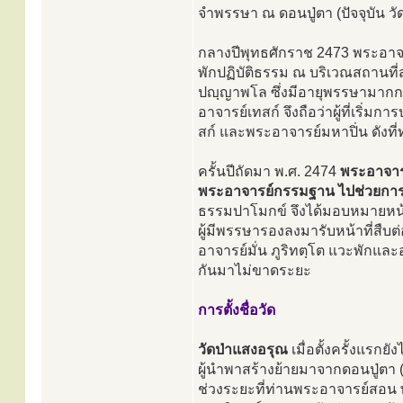
จำพรรษา ณ ดอนปู่ตา (ปัจจุบัน วั
กลางปีพุทธศักราช 2473 พระอาจ
พักปฏิบัติธรรม ณ บริเวณสถานที่
ปญฺญาพโล ซึ่งมีอายุพรรษามากกว
อาจารย์เทสก์ จึงถือว่าผู้ที่เริ่
สก์ และพระอาจารย์มหาปิ่น ดังที่ท
ครั้นปีถัดมา พ.ศ. 2474
พระอาจาร
พระอาจารย์กรรมฐาน ไปช่วยการ
ธรรมปาโมกข์ จึงได้มอบหมายหน้าท
ผู้มีพรรษารองลงมารับหน้าที่สื
อาจารย์มั่น ภูริทตฺโต แวะพักแ
กันมาไม่ขาดระยะ
การตั้งชื่อวัด
วัดป่าแสงอรุณ
เมื่อตั้งครั้งแรกยั
ผู้นำพาสร้างย้ายมาจากดอนปู่ตา (
ช่วงระยะที่ท่านพระอาจารย์สอน พ