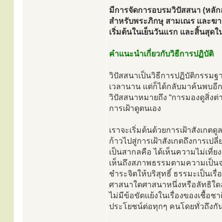
มีการจัดการอบรมวิปัสสนา (หลักส
สำหรับพระภิกษุ สามเณร และฆาร
เริ่มต้นในเย็นวันแรก และสิ้นสุด
คำแนะนำเกี่ยวกับวิธีการปฏิบัติ
วิปัสสนาเป็นวิธีการปฏิบัติกรรมฐา
เวลานาน แต่ก็ได้กลับมาค้นพบอีกค
วิปัสสนาหมายถึง “การมองดูสิ่งต
การเฝ้าดูตนเอง
เราจะเริ่มต้นด้วยการเฝ้าสังเกตดู
ก้าวไปสู่การเฝ้าสังเกตถึงการเป
เป็นสากลคือ ได้เห็นความไม่เที่ยง 
เห็นถึงสภาพธรรมตามความเป็นจร
ชำระจิตให้บริสุทธิ์ ธรรมะเป็นเร
ศาสนาใดศาสนาหนึ่งหรือลัทธิใดลัท
ไม่มีข้อขัดแย้งในเรื่องของเชื้อ
ประโยชน์ต่อทุกๆ คนโดยทั่วถึงกั